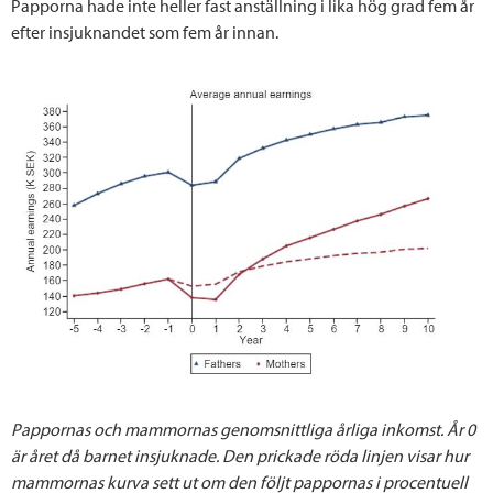
Papporna hade inte heller fast anställning i lika hög grad fem år
efter insjuknandet som fem år innan.
Pappornas och mammornas genomsnittliga årliga inkomst. År 0
är året då barnet insjuknade. Den prickade röda linjen visar hur
mammornas kurva sett ut om den följt pappornas i procentuell