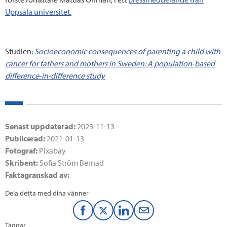
Uppsala universitet.
Studien:
Socioeconomic consequences of parenting a child with
cancer for fathers and mothers in Sweden: A population‐based
difference‐in‐difference study
Senast uppdaterad:
2023-11-13
Publicerad:
2021-01-13
Fotograf:
Pixabay
Skribent:
Sofia Ström Bernad
Faktagranskad av:
Dela detta med dina vänner
F
T
L
M
Taggar