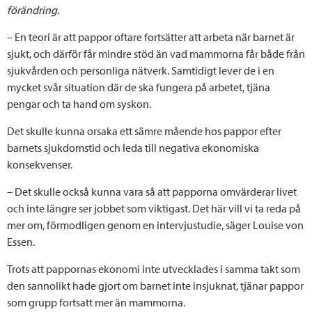
förändring.
– En teori är att pappor oftare fortsätter att arbeta när barnet är
sjukt, och därför får mindre stöd än vad mammorna får både från
sjukvården och personliga nätverk. Samtidigt lever de i en
mycket svår situation där de ska fungera på arbetet, tjäna
pengar och ta hand om syskon.
Det skulle kunna orsaka ett sämre mående hos pappor efter
barnets sjukdomstid och leda till negativa ekonomiska
konsekvenser.
– Det skulle också kunna vara så att papporna omvärderar livet
och inte längre ser jobbet som viktigast. Det här vill vi ta reda på
mer om, förmodligen genom en intervjustudie, säger Louise von
Essen.
Trots att pappornas ekonomi inte utvecklades i samma takt som
den sannolikt hade gjort om barnet inte insjuknat, tjänar pappor
som grupp fortsatt mer än mammorna.