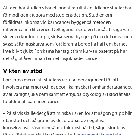
Att den här studien visar ett annat resultat än tidigare studier har
förmodligen att göra med studiens design. Studien om
föräldrars inkomst vid barncancer bygger på metoden
difference-in-difference. Deltagarna i studien har så att säga varit
sin egen kontrollgrupp, slutsatserna bygger på den inkomst- och
sysselsättningskurva som föräldrarna borde ha haft om barnet
inte blivit sjukt. Forskarna har tagit fram kurvan baserat på hur
det såg ut åren innan barnet insjuknade i cancer.
Vikten av stöd
Forskarna menar att studiens resultat ger argument för att
involvera mammor och pappor lika mycket i omhändertagandet
av allvarligt sjuka barn samt att erbjuda psykologiskt stöd åt alla
föräldrar till barn med cancer.
– På så vis skulle det gå att minska risken för att någon grupp blir
utan stöd och på grund av det drabbas av negativa
konsekvenser såsom en sämre inkomst på sikt, säger studiens
förste författare Mattias Öhman, i ett
pressmeddelande från