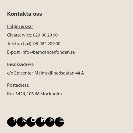
Kontakta oss
Frågor & svar
Givarservice: 020-90 20 90
Telefon (vxl): 08-584 209 00
E-post:
info@barncancerfonden.se
Besöksadress:
c/o Epicenter, Malmskillnadsgatan 44 A
Postadress:
Box 3426, 103 68 Stockholm
F
X
Y
L
I
B
a
o
i
n
l