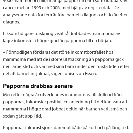
4000 mammor och lika många pappor till barn som drabbats av
cancer mellan 1995 och 2006, med hjälp av registerdata. De
analyserade data för fem år före barnets diagnos och tio år efter
diagnos.
Liksom tidigare forskning visat så drabbades mammorna av
lägre inkomster i högre grad än papporna till en början.
– Förmodligen förklaras det större inkomstbortfallet hos
mammorna med att de i större utsträckning än papporna gick
ner i arbetstid och var med sina barn under den första tiden efter
det att barnet insjuknat, säger Louise von Essen.
Papporna drabbas senare
Men efter några år utvecklades mammornas, till skillnad från
pappornas, inkomster positivt. En anledning till det kan vara att
mammorna i högre grad jobbat deltid när barnen varit små och
sedan gått upp i tid.
Pappornas inkomst sjönk däremot både på kort och på lång sikt.