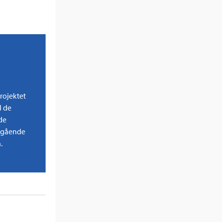
rojektet
I de
de
pågående
.