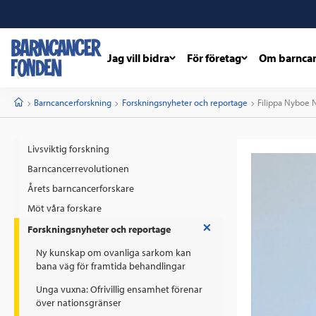
Jag vill bidra
För företag
Om barnca
barncancerfonden
startsida
Start
Barncancerforskning
Forskningsnyheter och reportage
Current:
Filippa Nyboe 
Livsviktig forskning
Barncancerrevolutionen
Årets barncancerforskare
Möt våra forskare
V
Forskningsnyheter och reportage
i
s
Ny kunskap om ovanliga sarkom kan
a
/
bana väg för framtida behandlingar
D
ö
l
Unga vuxna: Ofrivillig ensamhet förenar
j
över nationsgränser