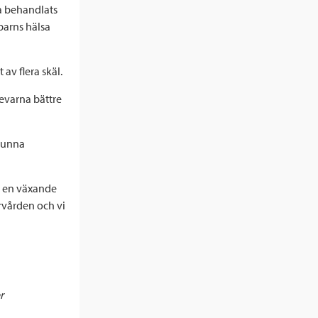
a behandlats
barns hälsa
av flera skäl.
levarna bättre
 kunna
ar en växande
rvården och vi
r