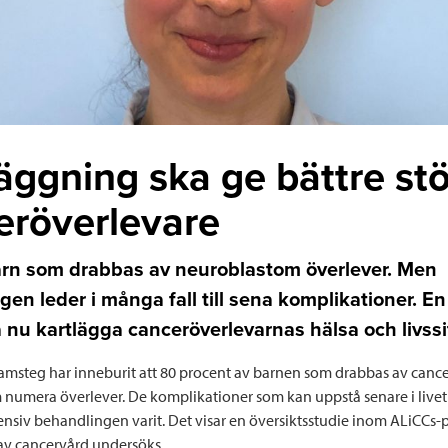
äggning ska ge bättre stöd
eröverlevare
 barn som drabbas av neuroblastom överlever. Men
en leder i många fall till sena komplikationer. En
 nu kartlägga canceröverlevarnas hälsa och livssi
amsteg har inneburit att 80 procent av barnen som drabbas av can
numera överlever. De komplikationer som kan uppstå senare i livet be
tensiv behandlingen varit. Det visar en översiktsstudie inom ALiCCs-p
 av cancervård undersöks.