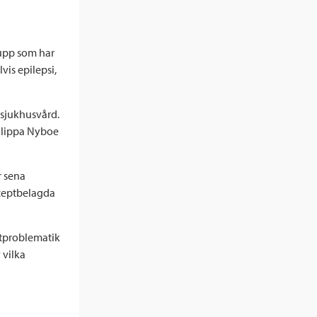
rupp som har
vis epilepsi,
 sjukhusvård.
Filippa Nyboe
r sena
eceptbelagda
stproblematik
 vilka