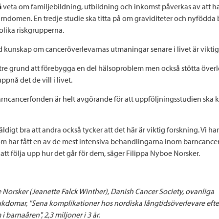
å
veta om familjebildning, utbildning och inkomst påverkas av att h
arndomen. En tredje studie ska titta på om graviditeter och nyfödda 
olika riskgrupperna.
 kunskap om canceröverlevarnas utmaningar senare i livet är viktigt 
ättre grund att förebygga en del hälsoproblem men också stötta över
ppnå det de vill i livet.
arncancerfonden är helt avgörande för att uppföljningsstudien ska
ldigt bra att andra också tycker att det här är viktig forskning. Vi h
m har fått en av de mest intensiva behandlingarna inom barncance
 att följa upp hur det går för dem, säger Filippa Nyboe Norsker.
 Norsker (Jeanette Falck Winther), Danish Cancer Society, ovanliga
kdomar, "Sena komplikationer hos nordiska långtidsöverlevare efte
 barnaåren", 2,3 miljoner i 3 år.