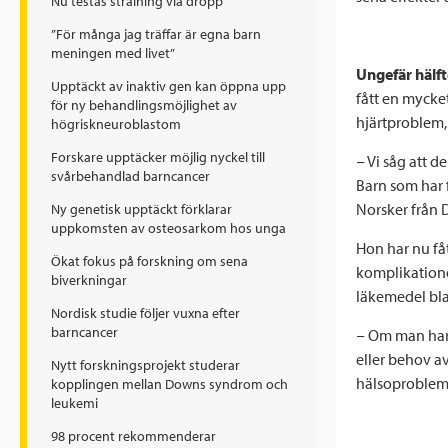
Nu testas strålning via dropp
”För många jag träffar är egna barn
meningen med livet”
Ungefär hälft
Upptäckt av inaktiv gen kan öppna upp
fått en mycket
för ny behandlingsmöjlighet av
hjärtproblem,
högriskneuroblastom
Forskare upptäcker möjlig nyckel till
− Vi såg att 
svårbehandlad barncancer
Barn som har 
Norsker från 
Ny genetisk upptäckt förklarar
uppkomsten av osteosarkom hos unga
Hon har nu fåt
Ökat fokus på forskning om sena
komplikatione
biverkningar
läkemedel bla
Nordisk studie följer vuxna efter
barncancer
− Om man har 
eller behov a
Nytt forskningsprojekt studerar
hälsoproblem 
kopplingen mellan Downs syndrom och
leukemi
98 procent rekommenderar