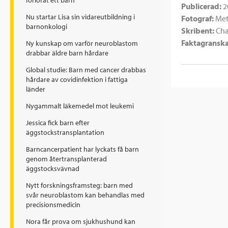
förlorat ett barn
Publicerad:
2
Nu startar Lisa sin vidareutbildning i
Fotograf:
Met
barnonkologi
Skribent:
Cha
Faktagranska
Ny kunskap om varför neuroblastom
drabbar äldre barn hårdare
Global studie: Barn med cancer drabbas
hårdare av covidinfektion i fattiga
länder
Nygammalt läkemedel mot leukemi
Jessica fick barn efter
äggstockstransplantation
Barncancerpatient har lyckats få barn
genom återtransplanterad
äggstocksvävnad
Nytt forskningsframsteg: barn med
svår neuroblastom kan behandlas med
precisionsmedicin
Nora får prova om sjukhushund kan