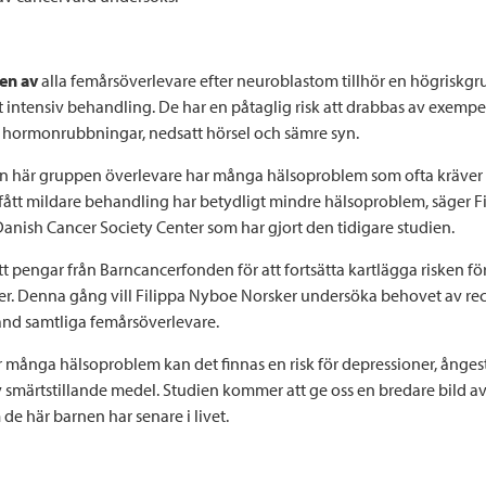
en av
alla femårsöverlevare efter neuroblastom tillhör en högriskg
 intensiv behandling. De har en påtaglig risk att drabbas av exempel
 hormonrubbningar, nedsatt hörsel och sämre syn.
den här gruppen överlevare har många hälsoproblem som ofta kräver
fått mildare behandling har betydligt mindre hälsoproblem, säger 
Danish Cancer Society Center som har gjort den tidigare studien.
t pengar från Barncancerfonden för att fortsätta kartlägga risken fö
r. Denna gång vill Filippa Nyboe Norsker undersöka behovet av r
nd samtliga femårsöverlevare.
många hälsoproblem kan det finnas en risk för depressioner, ånge
v smärtstillande medel. Studien kommer att ge oss en bredare bild av
de här barnen har senare i livet.