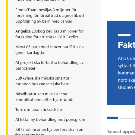
Emma Tham beviljas 3 miljoner för
forskning för förbättrad diagnostik och
uppföljning av barn med cancer
Angelica Loskog beviljas 3 miljoner för
forskning för att stärka CAR-T-celler
Fakt
Minst 85 barn med cancer har fått sina
gener kartlagda
ALiCCs ä
AI-projekt ska förbättra behandling av
syftar t
barncancer
kommande
Luftkylare ska minska smärtor i
nordiska
munnen hos cancersjuka barn
studien 
Näsvibrator kan minska sena
komplikationer efter hjärntumör
Ture utmanar stickrädslan
AI hittar ny behandling mot ponsgliom
KBT mot insomni hjälper föräldrar som
Senast uppd