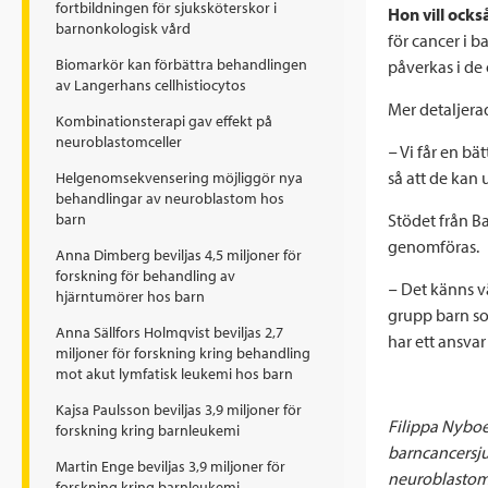
fortbildningen för sjuksköterskor i
Hon vill ocks
barnonkologisk vård
för cancer i b
Biomarkör kan förbättra behandlingen
påverkas i de 
av Langerhans cellhistiocytos
Mer detaljerad
Kombinationsterapi gav effekt på
neuroblastomceller
− Vi får en b
så att de kan u
Helgenomsekvensering möjliggör nya
behandlingar av neuroblastom hos
Stödet från B
barn
genomföras.
Anna Dimberg beviljas 4,5 miljoner för
forskning för behandling av
− Det känns vä
hjärntumörer hos barn
grupp barn so
Anna Sällfors Holmqvist beviljas 2,7
har ett ansvar
miljoner för forskning kring behandling
mot akut lymfatisk leukemi hos barn
Kajsa Paulsson beviljas 3,9 miljoner för
Filippa Nyboe
forskning kring barnleukemi
barncancersju
Martin Enge beviljas 3,9 miljoner för
neuroblastom i
forskning kring barnleukemi