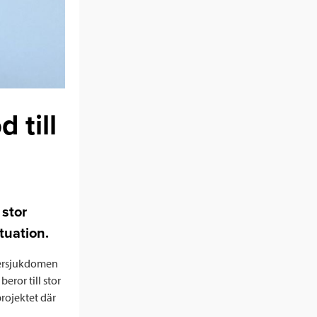
 till
 stor
tuation.
cersjukdomen
ror till stor
rojektet där