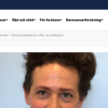
ncer
Råd och stöd
För forskare
Barncancerforskning
Norsker - Sena komplikationer efter neuroblastom