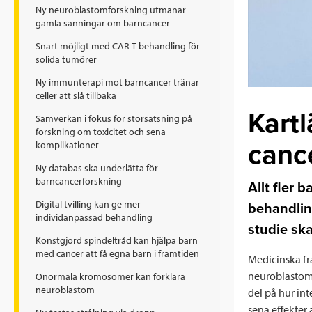
Ny neuroblastomforskning utmanar
gamla sanningar om barncancer
Snart möjligt med CAR-T-behandling för
solida tumörer
Ny immunterapi mot barncancer tränar
celler att slå tillbaka
Kartl
Samverkan i fokus för storsatsning på
forskning om toxicitet och sena
canc
komplikationer
Ny databas ska underlätta för
barncancerforskning
Allt fler
Digital tvilling kan ge mer
behandling
individanpassad behandling
studie ska
Konstgjord spindeltråd kan hjälpa barn
med cancer att få egna barn i framtiden
Medicinska fr
neuroblastom 
Onormala kromosomer kan förklara
neuroblastom
del på hur in
sena effekter