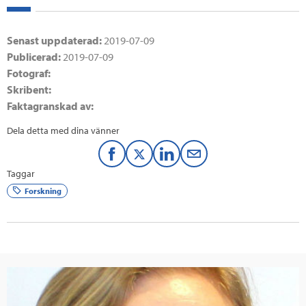
Senast uppdaterad:
2019-07-09
Publicerad:
2019-07-09
Fotograf:
Skribent:
Faktagranskad av:
Dela detta med dina vänner
F
T
L
M
Taggar
a
w
i
a
Forskning
c
i
n
i
e
t
k
l
b
t
e
o
e
d