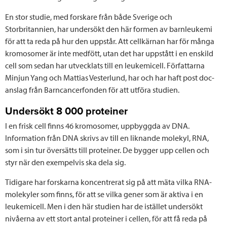
En stor studie, med forskare från både Sverige och
Storbritannien, har undersökt den här formen av barnleukemi
för att ta reda på hur den uppstår. Att cellkärnan har för många
kromosomer är inte medfött, utan det har uppstått i en enskild
cell som sedan har utvecklats till en leukemicell. Författarna
Minjun Yang och Mattias Vesterlund, har och har haft post doc-
anslag från Barncancerfonden för att utföra studien.
Undersökt 8 000 proteiner
I en frisk cell finns 46 kromosomer, uppbyggda av DNA.
Information från DNA skrivs av till en liknande molekyl, RNA,
som i sin tur översätts till proteiner. De bygger upp cellen och
styr när den exempelvis ska dela sig.
Tidigare har forskarna koncentrerat sig på att mäta vilka RNA-
molekyler som finns, för att se vilka gener som är aktiva i en
leukemicell. Men i den här studien har de istället undersökt
nivåerna av ett stort antal proteiner i cellen, för att få reda på