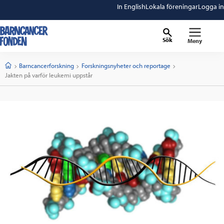
In English
Lokala föreningar
Logga in
Sök
Meny
barncancerfonden
startsida
Start
Barncancerforskning
Forskningsnyheter och reportage
Current:
Jakten på varför leukemi uppstår