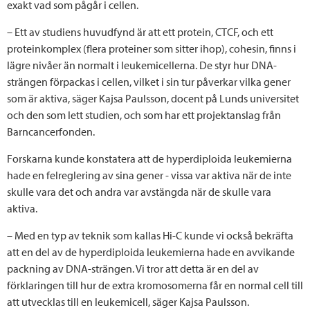
exakt vad som pågår i cellen.
– Ett av studiens huvudfynd är att ett protein, CTCF, och ett
proteinkomplex (flera proteiner som sitter ihop), cohesin, finns i
lägre nivåer än normalt i leukemicellerna. De styr hur DNA-
strängen förpackas i cellen, vilket i sin tur påverkar vilka gener
som är aktiva, säger Kajsa Paulsson, docent på Lunds universitet
och den som lett studien, och som har ett projektanslag från
Barncancerfonden.
Forskarna kunde konstatera att de hyperdiploida leukemierna
hade en felreglering av sina gener - vissa var aktiva när de inte
skulle vara det och andra var avstängda när de skulle vara
aktiva.
– Med en typ av teknik som kallas Hi-C kunde vi också bekräfta
att en del av de hyperdiploida leukemierna hade en avvikande
packning av DNA-strängen. Vi tror att detta är en del av
förklaringen till hur de extra kromosomerna får en normal cell till
att utvecklas till en leukemicell, säger Kajsa Paulsson.