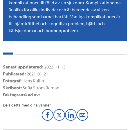
komplikationer till följd av sin sjukdom. Komplikationerna
är olika för olika individer och är beroende av vilken
behandling som barnet har fått. Vanliga komplikationer är
till hjärntrötthet och kognitiva problem, hjärt- och
kärlsjukdomar och hormonproblem.
Senast uppdaterad:
2023-11-13
Publicerad:
2021-01-21
Fotograf:
Hans Kullin
Skribent:
Sofia Ström Bernad
Faktagranskad av:
Dela detta med dina vänner
F
T
L
M
a
w
i
a