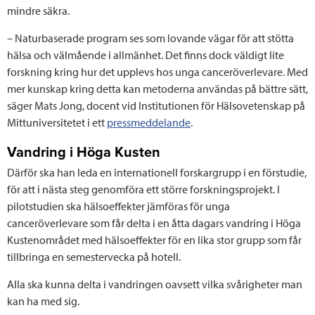
mindre säkra.
– Naturbaserade program ses som lovande vägar för att stötta
hälsa och välmående i allmänhet. Det finns dock väldigt lite
forskning kring hur det upplevs hos unga canceröverlevare. Med
mer kunskap kring detta kan metoderna användas på bättre sätt,
säger Mats Jong, docent vid Institutionen för Hälsovetenskap på
Mittuniversitetet i ett
pressmeddelande
.
Vandring i Höga Kusten
Därför ska han leda en internationell forskargrupp i en förstudie,
för att i nästa steg genomföra ett större forskningsprojekt. I
pilotstudien ska hälsoeffekter jämföras för unga
canceröverlevare som får delta i en åtta dagars vandring i Höga
Kustenområdet med hälsoeffekter för en lika stor grupp som får
tillbringa en semestervecka på hotell.
Alla ska kunna delta i vandringen oavsett vilka svårigheter man
kan ha med sig.