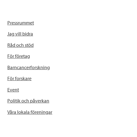
Pressrummet
Jag vill bidra
Råd och stöd
För företag
Barncancerforskning
För forskare
Event
Politik och påverkan
Våra lokala föreningar