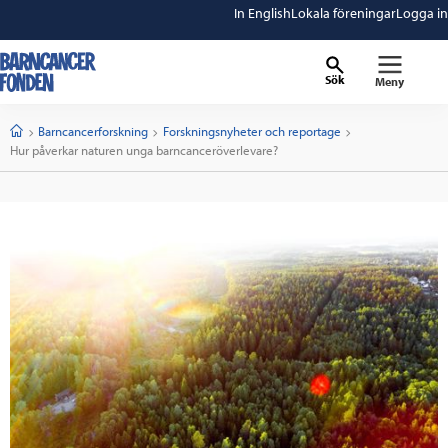
In English
Lokala föreningar
Logga in
Sök
Meny
barncancerfonden
startsida
Start
Barncancerforskning
Forskningsnyheter och reportage
Current:
Hur påverkar naturen unga barncanceröverlevare?