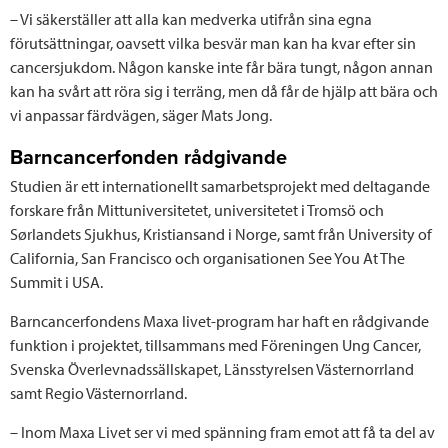
– Vi säkerställer att alla kan medverka utifrån sina egna
förutsättningar, oavsett vilka besvär man kan ha kvar efter sin
cancersjukdom. Någon kanske inte får bära tungt, någon annan
kan ha svårt att röra sig i terräng, men då får de hjälp att bära och
vi anpassar färdvägen, säger Mats Jong.
Barncancerfonden rådgivande
Studien är ett internationellt samarbetsprojekt med deltagande
forskare från Mittuniversitetet, universitetet i Tromsö och
Sørlandets Sjukhus, Kristiansand i Norge, samt från University of
California, San Francisco och organisationen See You At The
Summit i USA.
Barncancerfondens Maxa livet-program har haft en rådgivande
funktion i projektet, tillsammans med Föreningen Ung Cancer,
Svenska Överlevnadssällskapet, Länsstyrelsen Västernorrland
samt Regio Västernorrland.
– Inom Maxa Livet ser vi med spänning fram emot att få ta del av