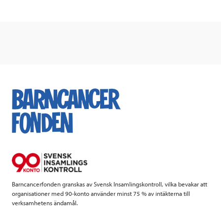
c
i
n
i
e
t
k
l
b
t
e
o
e
d
o
r
I
k
n
Barncancerfonden granskas av Svensk Insamlingskontroll, vilka bevakar att
organisationer med 90-konto använder minst 75 % av intäkterna till
verksamhetens ändamål.