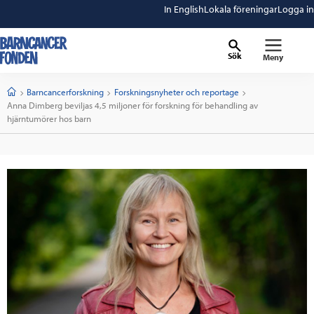
In English
Lokala föreningar
Logga in
Sök
Meny
barncancerfonden
startsida
Start
Barncancerforskning
Forskningsnyheter och reportage
Current:
Anna Dimberg beviljas 4,5 miljoner för forskning för behandling av
hjärntumörer hos barn