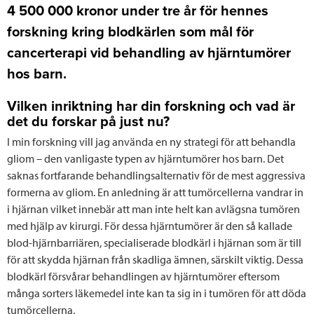
4 500 000 kronor under tre år för hennes
forskning kring blodkärlen som mål för
cancerterapi vid behandling av hjärntumörer
hos barn.
Vilken inriktning har din forskning och vad är
det du forskar på just nu?
I min forskning vill jag använda en ny strategi för att behandla
gliom – den vanligaste typen av hjärntumörer hos barn. Det
saknas fortfarande behandlingsalternativ för de mest aggressiva
formerna av gliom. En anledning är att tumörcellerna vandrar in
i hjärnan vilket innebär att man inte helt kan avlägsna tumören
med hjälp av kirurgi. För dessa hjärntumörer är den så kallade
blod-hjärnbarriären, specialiserade blodkärl i hjärnan som är till
för att skydda hjärnan från skadliga ämnen, särskilt viktig. Dessa
blodkärl försvårar behandlingen av hjärntumörer eftersom
många sorters läkemedel inte kan ta sig in i tumören för att döda
tumörcellerna.