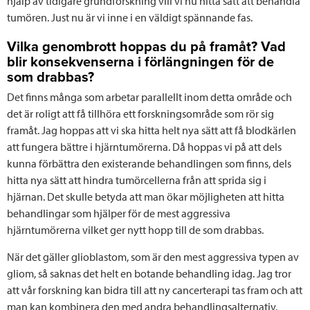
hjälp av tidigare grundforskning vill vi nu hitta sätt att behandla
tumören. Just nu är vi inne i en väldigt spännande fas.
Vilka genombrott hoppas du på framåt? Vad
blir konsekvenserna i förlängningen för de
som drabbas?
Det finns många som arbetar parallellt inom detta område och
det är roligt att få tillhöra ett forskningsområde som rör sig
framåt. Jag hoppas att vi ska hitta helt nya sätt att få blodkärlen
att fungera bättre i hjärntumörerna. Då hoppas vi på att dels
kunna förbättra den existerande behandlingen som finns, dels
hitta nya sätt att hindra tumörcellerna från att sprida sig i
hjärnan. Det skulle betyda att man ökar möjligheten att hitta
behandlingar som hjälper för de mest aggressiva
hjärntumörerna vilket ger nytt hopp till de som drabbas.
När det gäller glioblastom, som är den mest aggressiva typen av
gliom, så saknas det helt en botande behandling idag. Jag tror
att vår forskning kan bidra till att ny cancerterapi tas fram och att
man kan kombinera den med andra behandlingsalternativ.