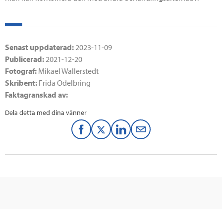
Senast uppdaterad:
2023-11-09
Publicerad:
2021-12-20
Fotograf:
Mikael Wallerstedt
Skribent:
Frida Odelbring
Faktagranskad av:
Dela detta med dina vänner
F
T
L
M
a
w
i
a
c
i
n
i
e
t
k
l
b
t
e