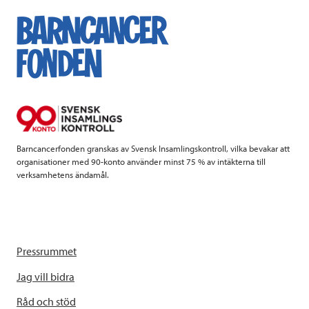
o
e
d
o
r
I
k
n
Barncancerfonden granskas av Svensk Insamlingskontroll, vilka bevakar att
organisationer med 90-konto använder minst 75 % av intäkterna till
verksamhetens ändamål.
Pressrummet
Jag vill bidra
Råd och stöd