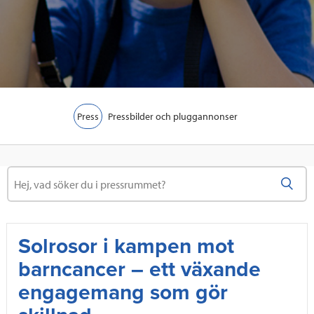
Press
Pressbilder och pluggannonser
Sök
S
ö
k
Solrosor i kampen mot
barncancer – ett växande
engagemang som gör