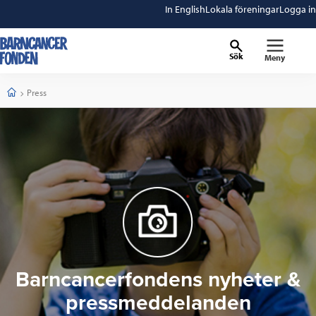
In English
Lokala föreningar
Logga in
Sök
Meny
barncancerfonden
startsida
Start
Current:
Press
Barncancerfondens nyheter &
pressmeddelanden