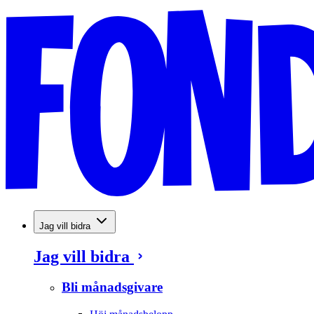
Jag vill bidra
Jag vill bidra
Bli månadsgivare