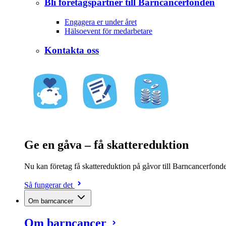
Bli företagspartner till Barncancerfonden
Engagera er under året
Hälsoevent för medarbetare
Kontakta oss
Ge en gåva – få skattereduktion
Nu kan företag få skattereduktion på gåvor till Barncancerfonden
Så fungerar det
Om barncancer
Om barncancer