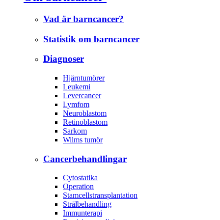
Vad är barncancer?
Statistik om barncancer
Diagnoser
Hjärntumörer
Leukemi
Levercancer
Lymfom
Neuroblastom
Retinoblastom
Sarkom
Wilms tumör
Cancerbehandlingar
Cytostatika
Operation
Stamcellstransplantation
Strålbehandling
Immunterapi