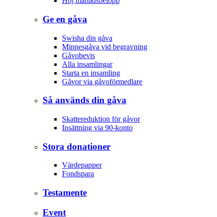
Höj månadsbelopp
Ge en gåva
Swisha din gåva
Minnesgåva vid begravning
Gåvobevis
Alla insamlingar
Starta en insamling
Gåvor via gåvoförmedlare
Så används din gåva
Skattereduktion för gåvor
Insättning via 90-konto
Stora donationer
Värdepapper
Fondspara
Testamente
Event