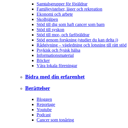
Samtalsgrupper för föräldrar
Familjevistelser, läger och rekreation
Ekonomi och arbete
Skolhjälpen
Stöd till dig som haft cancer som barn
Stöd till syskon
Stöd till mor- och farföräldrar
Stöd genom forskning (studier du kan delta i)
Rådgivning – vägledning och lotsning till rätt stöd
Psykisk och fysisk hälsa
Informationsmaterial
Böcker
Våra lokala föreningar
Bidra med din erfarenhet
Berättelser
Bloggen
Reportage
Youtube
Podcast
Cancer som tonåring