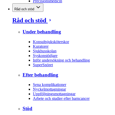
Precisionsmedicin
Råd och stöd
Råd och stöd
Under behandling
Konsultsjuksköterskor
Kuratorer
Sjukhusskolan
Syskonstödjare
Inför undersökning och behandling
SuperSnöret
Efter behandling
Sena komplikationer
Nyckelmottagningar
Uppföljningsmottagningar
Arbete och studier efter barncancer
Stöd