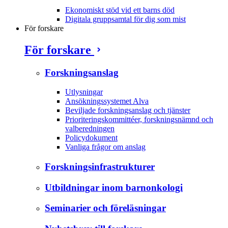
Ekonomiskt stöd vid ett barns död
Digitala gruppsamtal för dig som mist
För forskare
För forskare
Forskningsanslag
Utlysningar
Ansökningssystemet Alva
Beviljade forskningsanslag och tjänster
Prioriteringskommittéer, forskningsnämnd och
valberedningen
Policydokument
Vanliga frågor om anslag
Forskningsinfrastrukturer
Utbildningar inom barnonkologi
Seminarier och föreläsningar