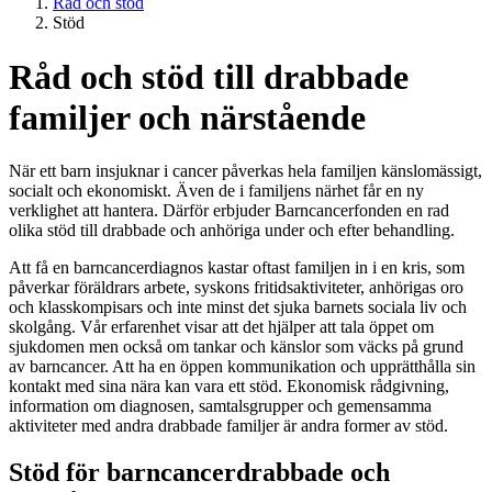
Råd och stöd
Stöd
Råd och stöd till drabbade
familjer och närstående
När ett barn insjuknar i cancer påverkas hela familjen känslomässigt,
socialt och ekonomiskt. Även de i familjens närhet får en ny
verklighet att hantera. Därför erbjuder Barncancerfonden en rad
olika stöd till drabbade och anhöriga under och efter behandling.
Att få en barncancerdiagnos kastar oftast familjen in i en kris, som
påverkar föräldrars arbete, syskons fritidsaktiviteter, anhörigas oro
och klasskompisars och inte minst det sjuka barnets sociala liv och
skolgång. Vår erfarenhet visar att det hjälper att tala öppet om
sjukdomen men också om tankar och känslor som väcks på grund
av barncancer. Att ha en öppen kommunikation och upprätthålla sin
kontakt med sina nära kan vara ett stöd. Ekonomisk rådgivning,
information om diagnosen, samtalsgrupper och gemensamma
aktiviteter med andra drabbade familjer är andra former av stöd.
Stöd för barncancerdrabbade och