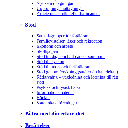
Nyckelmottagningar
Uppföljningsmottagningar
Arbete och studier efter barncancer
Stöd
Samtalsgrupper för föräldrar
Familjevistelser, läger och rekreation
Ekonomi och arbete
Skolhjälpen
Stöd till dig som haft cancer som barn
Stöd till syskon
Stöd till mor- och farföräldrar
Stöd genom forskning (studier du kan delta i)
Rådgivning – vägledning och lotsning till rätt
stöd
Psykisk och fysisk hälsa
Informationsmaterial
Böcker
Våra lokala föreningar
Bidra med din erfarenhet
Berättelser