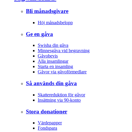
Bli månadsgivare
Höj månadsbelopp
Ge en gåva
Swisha din gåva
Minnesgåva vid begravning
Gåvobevis
Alla insamlingar
Starta en insamling
Gåvor via gåvoförmedlare
Så används din gåva
Skattereduktion för gåvor
Insättning via 90-konto
Stora donationer
Värdepapper
Fondspara