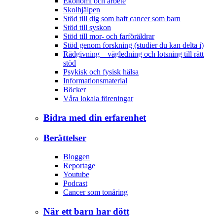
Ekonomi och arbete
Skolhjälpen
Stöd till dig som haft cancer som barn
Stöd till syskon
Stöd till mor- och farföräldrar
Stöd genom forskning (studier du kan delta i)
Rådgivning – vägledning och lotsning till rätt
stöd
Psykisk och fysisk hälsa
Informationsmaterial
Böcker
Våra lokala föreningar
Bidra med din erfarenhet
Berättelser
Bloggen
Reportage
Youtube
Podcast
Cancer som tonåring
När ett barn har dött