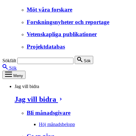
Möt våra forskare
Forskningsnyheter och reportage
Vetenskapliga publikationer
Projektdatabas
Sökfält
Sök
Sök
Meny
Jag vill bidra
Jag vill bidra
Bli månadsgivare
Höj månadsbelopp