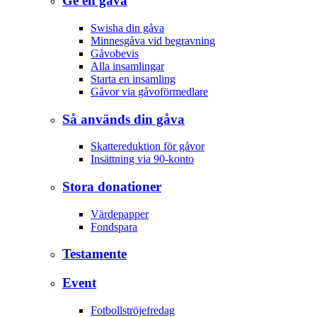
Ge en gåva
Swisha din gåva
Minnesgåva vid begravning
Gåvobevis
Alla insamlingar
Starta en insamling
Gåvor via gåvoförmedlare
Så används din gåva
Skattereduktion för gåvor
Insättning via 90-konto
Stora donationer
Värdepapper
Fondspara
Testamente
Event
Fotbollströjefredag