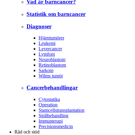
Vad är barncancer?
Statistik om barncancer
Diagnoser
Hjärntumörer
Leukemi
Levercancer
Lymfom
Neuroblastom
Retinoblastom
Sarkom
Wilms tumör
Cancerbehandlingar
Cytostatika
Operation
Stamcellstransplantation
Strålbehandling
Immunterapi
Precisionsmedicin
Råd och stöd