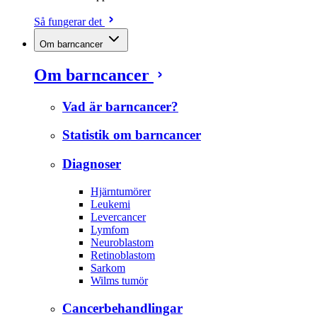
Så fungerar det
Om barncancer
Om barncancer
Vad är barncancer?
Statistik om barncancer
Diagnoser
Hjärntumörer
Leukemi
Levercancer
Lymfom
Neuroblastom
Retinoblastom
Sarkom
Wilms tumör
Cancerbehandlingar