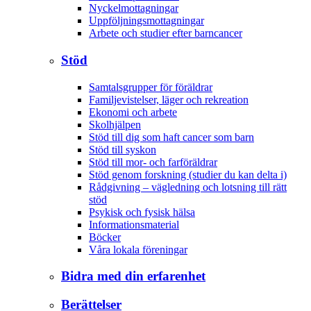
Nyckelmottagningar
Uppföljningsmottagningar
Arbete och studier efter barncancer
Stöd
Samtalsgrupper för föräldrar
Familjevistelser, läger och rekreation
Ekonomi och arbete
Skolhjälpen
Stöd till dig som haft cancer som barn
Stöd till syskon
Stöd till mor- och farföräldrar
Stöd genom forskning (studier du kan delta i)
Rådgivning – vägledning och lotsning till rätt
stöd
Psykisk och fysisk hälsa
Informationsmaterial
Böcker
Våra lokala föreningar
Bidra med din erfarenhet
Berättelser