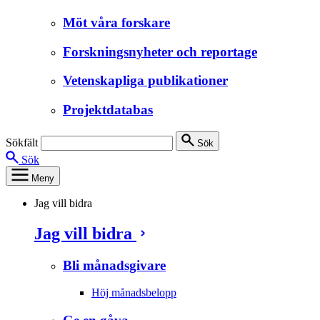
Möt våra forskare
Forskningsnyheter och reportage
Vetenskapliga publikationer
Projektdatabas
Sökfält
Sök
Sök
Meny
Jag vill bidra
Jag vill bidra
Bli månadsgivare
Höj månadsbelopp