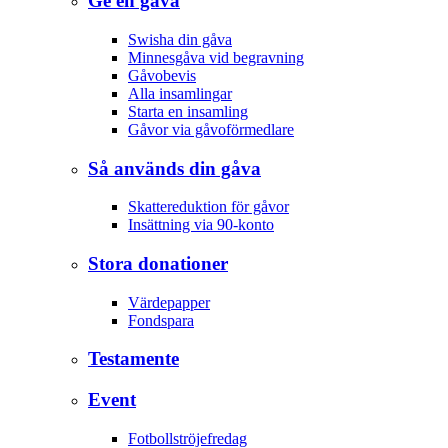
Ge en gåva
Swisha din gåva
Minnesgåva vid begravning
Gåvobevis
Alla insamlingar
Starta en insamling
Gåvor via gåvoförmedlare
Så används din gåva
Skattereduktion för gåvor
Insättning via 90-konto
Stora donationer
Värdepapper
Fondspara
Testamente
Event
Fotbollströjefredag