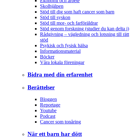
Ekonomi och arbete
Skolhjälpen
Stöd till dig som haft cancer som barn
Stöd till syskon
Stöd till mor- och farföräldrar
Stöd genom forskning (studier du kan delta i)
Rådgivning – vägledning och lotsning till rätt
stöd
Psykisk och fysisk hälsa
Informationsmaterial
Böcker
Våra lokala föreningar
Bidra med din erfarenhet
Berättelser
Bloggen
Reportage
Youtube
Podcast
Cancer som tonåring
När ett barn har dött