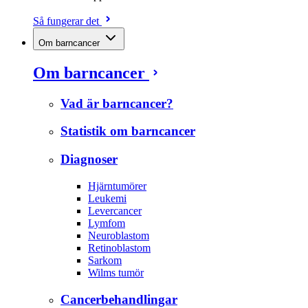
Så fungerar det
Om barncancer
Om barncancer
Vad är barncancer?
Statistik om barncancer
Diagnoser
Hjärntumörer
Leukemi
Levercancer
Lymfom
Neuroblastom
Retinoblastom
Sarkom
Wilms tumör
Cancerbehandlingar