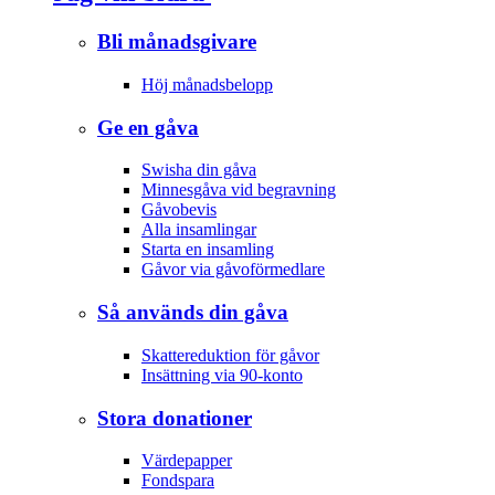
Bli månadsgivare
Höj månadsbelopp
Ge en gåva
Swisha din gåva
Minnesgåva vid begravning
Gåvobevis
Alla insamlingar
Starta en insamling
Gåvor via gåvoförmedlare
Så används din gåva
Skattereduktion för gåvor
Insättning via 90-konto
Stora donationer
Värdepapper
Fondspara