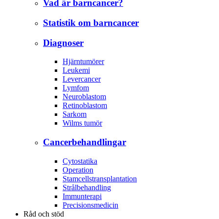
Vad är barncancer?
Statistik om barncancer
Diagnoser
Hjärntumörer
Leukemi
Levercancer
Lymfom
Neuroblastom
Retinoblastom
Sarkom
Wilms tumör
Cancerbehandlingar
Cytostatika
Operation
Stamcellstransplantation
Strålbehandling
Immunterapi
Precisionsmedicin
Råd och stöd