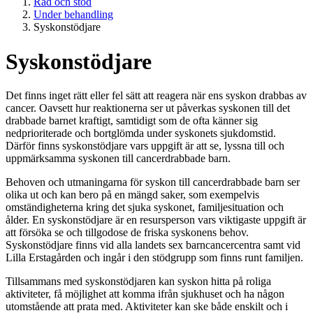
Råd och stöd
Under behandling
Syskonstödjare
Syskonstödjare
Det finns inget rätt eller fel sätt att reagera när ens syskon drabbas av
cancer. Oavsett hur reaktionerna ser ut påverkas syskonen till det
drabbade barnet kraftigt, samtidigt som de ofta känner sig
nedprioriterade och bortglömda under syskonets sjukdomstid.
Därför finns syskonstödjare vars uppgift är att se, lyssna till och
uppmärksamma syskonen till cancerdrabbade barn.
Behoven och utmaningarna för syskon till cancerdrabbade barn ser
olika ut och kan bero på en mängd saker, som exempelvis
omständigheterna kring det sjuka syskonet, familjesituation och
ålder. En syskonstödjare är en resursperson vars viktigaste uppgift är
att försöka se och tillgodose de friska syskonens behov.
Syskonstödjare finns vid alla landets sex barncancercentra samt vid
Lilla Erstagården och ingår i den stödgrupp som finns runt familjen.
Tillsammans med syskonstödjaren kan syskon hitta på roliga
aktiviteter, få möjlighet att komma ifrån sjukhuset och ha någon
utomstående att prata med. Aktiviteter kan ske både enskilt och i