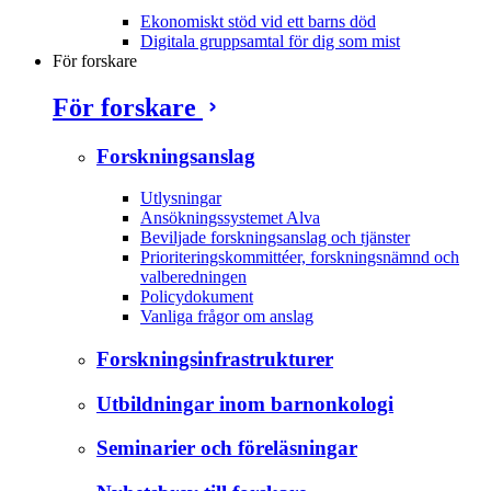
Ekonomiskt stöd vid ett barns död
Digitala gruppsamtal för dig som mist
För forskare
För forskare
Forskningsanslag
Utlysningar
Ansökningssystemet Alva
Beviljade forskningsanslag och tjänster
Prioriteringskommittéer, forskningsnämnd och
valberedningen
Policydokument
Vanliga frågor om anslag
Forskningsinfrastrukturer
Utbildningar inom barnonkologi
Seminarier och föreläsningar