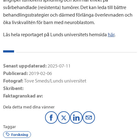
svårbehandlade (resistenta) tumörer. Det kan leda till bättre
behandlingsstrategier och därmed förlänga överlevnaden och
öka livskvalitén för barn med neuroblastom.
Läs hela reportaget på Lunds universitets hemsida
här
.
Senast uppdaterad:
2025-07-11
Publicerad:
2019-02-06
Fotograf:
Tove Smeds/Lunds universitet
Skribent:
Faktagranskad av:
Dela detta med dina vänner
F
T
L
M
Taggar
a
w
i
a
Forskning