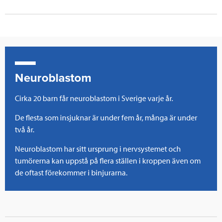
c
i
n
i
e
t
k
l
b
t
e
o
e
d
Neuroblastom
o
r
I
Cirka 20 barn får neuroblastom i Sverige varje år.
k
n
De flesta som insjuknar är under fem år, många är under
två år.
Neuroblastom har sitt ursprung i nervsystemet och
tumörerna kan uppstå på flera ställen i kroppen även om
de oftast förekommer i binjurarna.