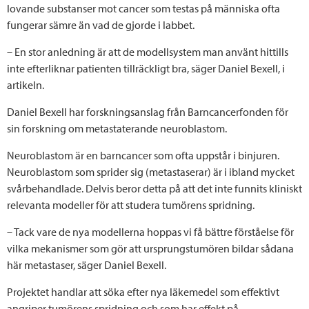
lovande substanser mot cancer som testas på människa ofta
fungerar sämre än vad de gjorde i labbet.
– En stor anledning är att de modellsystem man använt hittills
inte efterliknar patienten tillräckligt bra, säger Daniel Bexell, i
artikeln.
Daniel Bexell har forskningsanslag från Barncancerfonden för
sin forskning om metastaterande neuroblastom.
Neuroblastom är en barncancer som ofta uppstår i binjuren.
Neuroblastom som sprider sig (metastaserar) är i ibland mycket
svårbehandlade. Delvis beror detta på att det inte funnits kliniskt
relevanta modeller för att studera tumörens spridning.
– Tack vare de nya modellerna hoppas vi få bättre förståelse för
vilka mekanismer som gör att ursprungstumören bildar sådana
här metastaser, säger Daniel Bexell.
Projektet handlar att söka efter nya läkemedel som effektivt
angriper tumörens spridning och som har effekt på