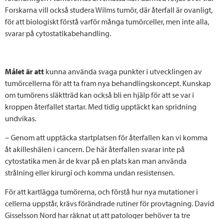
Forskarna vill också studera Wilms tumör, där återfall är ovanligt,
för att biologiskt förstå varför många tumörceller, men inte alla,
svarar på cytostatikabehandling.
Målet är att
kunna använda svaga punkter i utvecklingen av
tumörcellerna för att ta fram nya behandlingskoncept. Kunskap
om tumörens släktträd kan också bli en hjälp för att se var i
kroppen återfallet startar. Med tidig upptäckt kan spridning
undvikas.
− Genom att upptäcka startplatsen för återfallen kan vi komma
åt akilleshälen i cancern. De här återfallen svarar inte på
cytostatika men är de kvar på en plats kan man använda
strålning eller kirurgi och komma undan resistensen.
För att kartlägga tumörerna, och förstå hur nya mutationer i
cellerna uppstår, krävs förändrade rutiner för provtagning. David
Gisselsson Nord har räknat ut att patologer behöver ta tre