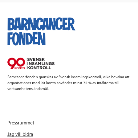
o
r
I
k
n
Barncancerfonden granskas av Svensk Insamlingskontroll, vilka bevakar att
organisationer med 90-konto använder minst 75 % av intäkterna till
verksamhetens ändamål.
Pressrummet
Jag vill bidra