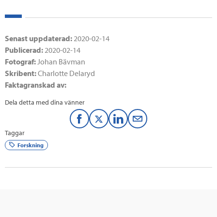
Senast uppdaterad:
2020-02-14
Publicerad:
2020-02-14
Fotograf:
Johan Bävman
Skribent:
Charlotte Delaryd
Faktagranskad av:
Dela detta med dina vänner
F
T
L
M
Taggar
a
w
i
a
Forskning
c
i
n
i
e
t
k
l
b
t
e
o
e
d