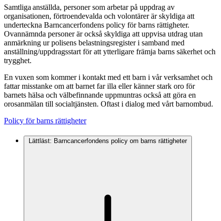
Samtliga anställda, personer som arbetar på uppdrag av
organisationen, förtroendevalda och volontärer är skyldiga att
underteckna Barncancerfondens policy för barns rättigheter.
Ovannämnda personer är också skyldiga att uppvisa utdrag utan
anmärkning ur polisens belastningsregister i samband med
anställning/uppdragsstart för att ytterligare främja barns säkerhet och
trygghet.
En vuxen som kommer i kontakt med ett barn i vår verksamhet och
fattar misstanke om att barnet far illa eller känner stark oro för
barnets hälsa och välbefinnande uppmuntras också att göra en
orosanmälan till socialtjänsten. Oftast i dialog med vårt barnombud.
Policy för barns rättigheter
Lättläst: Barncancerfondens policy om barns rättigheter