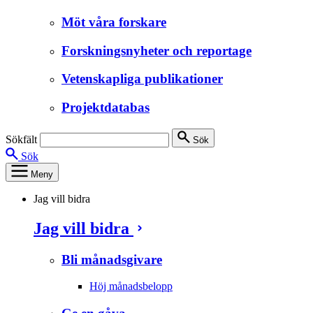
Möt våra forskare
Forskningsnyheter och reportage
Vetenskapliga publikationer
Projektdatabas
Sökfält
Sök
Sök
Meny
Jag vill bidra
Jag vill bidra
Bli månadsgivare
Höj månadsbelopp