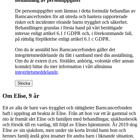
Behandling av personuppgifter
De personuppgifter som lämnas i detta formulär behandlas av
Barncancerfonden för att utreda och hantera rapporterade
risker och incidenter rörande barns trygghet och säkerhet.
Behandlingen grundas i första hand på vårt berättigade
intresse enligt artikel 6.1 f GDPR och, i förekommande fall,
på rättslig förpliktelse enligt artikel 6.1 c GDPR.
Om du är anställd hos Barncancerfonden gäller det
integritetsmeddelande du fått i samband med din anställning.
Om du är extern (t.ex. förälder, anhörig, volontär eller annan
kontakt) hittar du mer information i vårt allmänna
integritetsmeddelande
.
Skicka
Om Elise, 9 år
Ett av
alla de barn vars trygghet och rättigheter Barncancerfonden
haft i uppdrag att beakta är Elise. Från att hon var ett år gammal och
nio år framåt slet Elise och familjen med behandlingar, sjukhusbesök
och försök till en vardag, till följd av Elises hjärntumör. År 2019 dog
Elise av sin sjukdom, men under sin korta livstid hann hon och
hennes familj ändå göra insatser för andra barn i liknande situation.