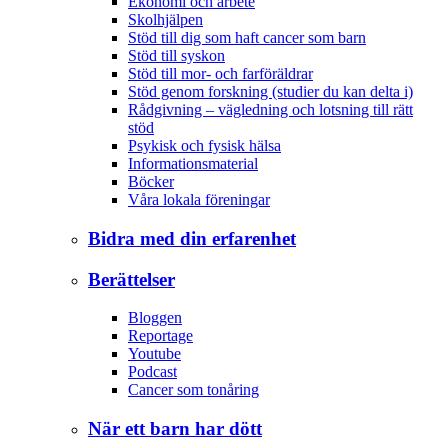
Ekonomi och arbete
Skolhjälpen
Stöd till dig som haft cancer som barn
Stöd till syskon
Stöd till mor- och farföräldrar
Stöd genom forskning (studier du kan delta i)
Rådgivning – vägledning och lotsning till rätt
stöd
Psykisk och fysisk hälsa
Informationsmaterial
Böcker
Våra lokala föreningar
Bidra med din erfarenhet
Berättelser
Bloggen
Reportage
Youtube
Podcast
Cancer som tonåring
När ett barn har dött