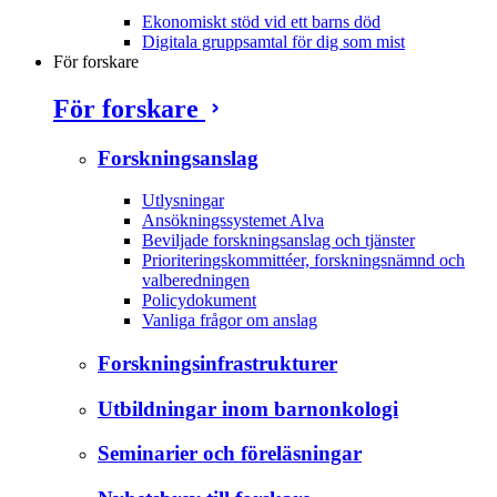
Ekonomiskt stöd vid ett barns död
Digitala gruppsamtal för dig som mist
För forskare
För forskare
Forskningsanslag
Utlysningar
Ansökningssystemet Alva
Beviljade forskningsanslag och tjänster
Prioriteringskommittéer, forskningsnämnd och
valberedningen
Policydokument
Vanliga frågor om anslag
Forskningsinfrastrukturer
Utbildningar inom barnonkologi
Seminarier och föreläsningar