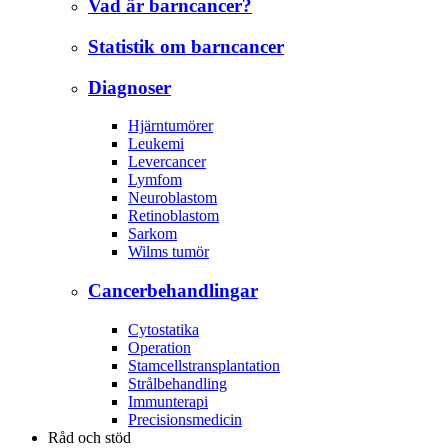
Vad är barncancer?
Statistik om barncancer
Diagnoser
Hjärntumörer
Leukemi
Levercancer
Lymfom
Neuroblastom
Retinoblastom
Sarkom
Wilms tumör
Cancerbehandlingar
Cytostatika
Operation
Stamcellstransplantation
Strålbehandling
Immunterapi
Precisionsmedicin
Råd och stöd