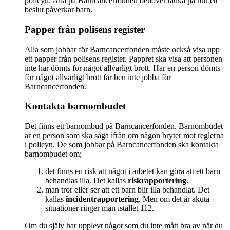
policyn. Alla på Barncancerfonden behöver tänka på hur ett
beslut påverkar barn.
Papper från polisens register
Alla som jobbar för Barncancerfonden måste också visa upp
ett papper från polisens register. Pappret ska visa att personen
inte har dömts för något allvarligt brott. Har en person dömts
för något allvarligt brott får hen inte jobba för
Barncancerfonden.
Kontakta barnombudet
Det finns ett barnombud på Barncancerfonden. Barnombudet
är en person som ska säga ifrån om någon bryter mot reglerna
i policyn. De som jobbar på Barncancerfonden ska kontakta
barnombudet om;
det finns en risk att något i arbetet kan göra att ett barn
behandlas illa. Det kallas
riskrapportering
.
man tror eller ser att ett barn blir illa behandlat. Det
kallas
incidentrapportering
. Men om det är akuta
situationer ringer man istället 112.
Om du själv har upplevt något som du inte mått bra av när du