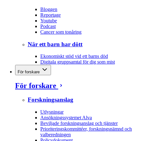
Bloggen
Reportage
Youtube
Podcast
Cancer som tonåring
När ett barn har dött
Ekonomiskt stöd vid ett barns död
Digitala gruppsamtal för dig som mist
För forskare
För forskare
Forskningsanslag
Utlysningar
Ansökningssystemet Alva
Beviljade forskningsanslag och tjänster
Prioriteringskommittéer, forskningsnämnd och
valberedningen
Policydokument