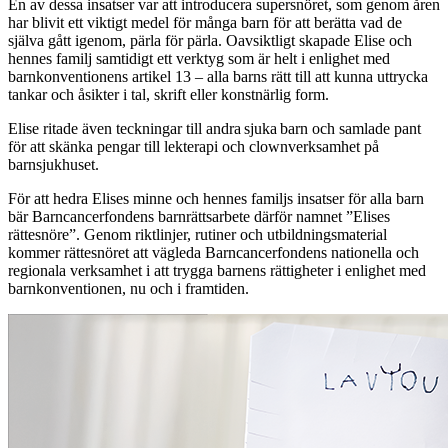
En av dessa insatser
var
att
introducera
s
upersnöret, som genom åren
har blivit ett viktigt medel för många barn för att berätta vad de
själva gått igenom, pärla för pärla. Oavsik
t
ligt skapade Elise och
hennes familj samtidigt ett verktyg som är helt i enlighet med
barnkonventionen
s artikel 13
–
alla barns rätt till att kunna uttrycka
tankar och åsikter i tal, skrift eller konstnärlig form.
Elise ritade även teckningar till andra sjuka barn och samlade pan
t
för att skänka pengar till lekterapi och clownverksamhet på
barnsjukhuset.
För att hedra Elises minne och hennes familjs insatser för alla barn
bär Barncancerfondens barnrättsarbete därför namnet ”Elises
rättesnöre”.
Genom riktlinjer, rutiner och utbildningsmaterial
kommer
rättesnöret att vägleda Barncancerfondens nationella och
regionala verksamhet i att trygga b
arnens rättigheter i enlighet med
barnkonventionen, nu och i framtiden.