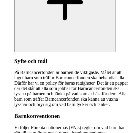
Syfte och mål
På Barncancerfonden är barnen de viktigaste. Målet är att
inget barn som träffar Barncancerfonden ska behandlas illa.
Därför har vi en policy för barns rättigheter. Det är ett papper
där det står att alla som jobbar för Barncancerfonden ska
lyssna på barnen och tänka på vad som är bäst för dem. Alla
barn som träffar Barncancerfonden ska känna att vuxna
lyssnar och bryr sig om vad barn tycker och tänker.
Barnkonventionen
Vi följer Förenta nationernas (FN:s) regler om vad barn har
rätt till, som finns nedskrivna i barnkonventionen.