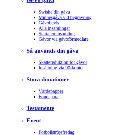
Ge en gåva
Swisha din gåva
Minnesgåva vid begravning
Gåvobevis
Alla insamlingar
Starta en insamling
Gåvor via gåvoförmedlare
Så används din gåva
Skattereduktion för gåvor
Insättning via 90-konto
Stora donationer
Värdepapper
Fondspara
Testamente
Event
Fotbollströjefredag