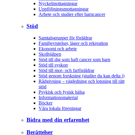
Nyckelmottagningar
Uppföljningsmottagningar
Arbete och studier efter barncancer
Stöd
Samtalsgrupper för föräldrar
Familjevistelser, läger och rekreation
Ekonomi och arbete
Skolhjälpen
Stöd till dig som haft cancer som barn
Stöd till syskon
Stöd till mor- och farföräldrar
Stöd genom forskning (studier du kan delta i)
Rådgivning – vägledning och lotsning till rätt
stöd
Psykisk och fysisk hälsa
Informationsmaterial
Böcker
Våra lokala föreningar
Bidra med din erfarenhet
Berättelser