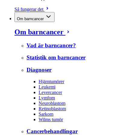
Så fungerar det
Om barncancer
Om barncancer
Vad är barncancer?
Statistik om barncancer
Diagnoser
Hjärntumörer
Leukemi
Levercancer
Lymfom
Neuroblastom
Retinoblastom
Sarkom
Wilms tumör
Cancerbehandlingar