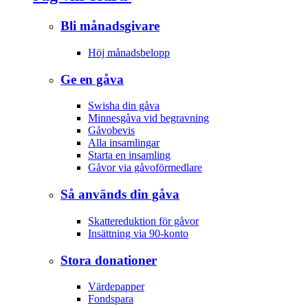
Bli månadsgivare
Höj månadsbelopp
Ge en gåva
Swisha din gåva
Minnesgåva vid begravning
Gåvobevis
Alla insamlingar
Starta en insamling
Gåvor via gåvoförmedlare
Så används din gåva
Skattereduktion för gåvor
Insättning via 90-konto
Stora donationer
Värdepapper
Fondspara