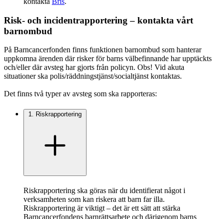
kontakta
Bris
.
Risk- och incidentrapportering – kontakta vårt
barnombud
På Barncancerfonden finns funktionen barnombud som hanterar
uppkomna ärenden där risker för barns välbefinnande har upptäckts
och/eller där avsteg har gjorts från policyn. Obs! Vid akuta
situationer ska polis/räddningstjänst/socialtjänst kontaktas.
Det finns två typer av avsteg som ska rapporteras:
1. Riskrapportering
Riskrapportering ska göras när du identifierat något i
verksamheten som kan riskera att barn far illa.
Riskrapportering är viktigt – det är ett sätt att stärka
Barncancerfondens barnrättsarbete och därigenom barns