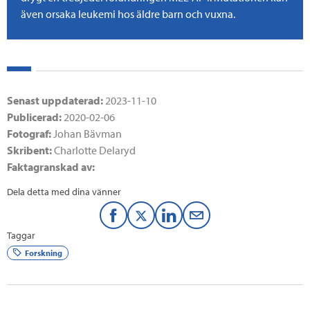
även orsaka leukemi hos äldre barn och vuxna.
Senast uppdaterad:
2023-11-10
Publicerad:
2020-02-06
Fotograf:
Johan Bävman
Skribent:
Charlotte Delaryd
Faktagranskad av:
Dela detta med dina vänner
F
T
L
M
Taggar
a
w
i
a
Forskning
c
i
n
i
e
t
k
l