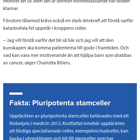
motivet ser ut. Men det är oerhört tillfredsställande när bilden
klarnar.
Förutom tålamod krävs också en stark drivkraft att förstå varför
katastrofala fel uppstår i kroppens celler.
− Jag vill förstå varför det bli så här och jag vill att den
kunskapen ska komma patienterna till godo i framtiden. Och
vad kan vara mer motiverande än att hjälpa barn som drabbas
av cancer, säger Charlotta Böiers.
Fakta: Pluripotenta stamceller
Upptäckten av pluripotenta stamceller belönades med ett
Nobelpris i medicin 2012. Kortfattat innebär upptäckten
att färdiga specialiserade celler, exempelvis hudceller, kan
backa i utvecklingen och bli till stamceller som har