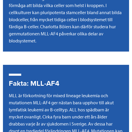
förmåga att bilda vilka celler som helst i kroppen. I
cellkulturer kan pluripotenta stamceller bland annat bilda
blodceller, från mycket tidiga celler i blodsystemet till
färdiga B-celler. Charlotta Böiers kan därför studera hur
genmutationen MLL-AF4 påverkar olika delar av
blodsystemet.
Fakta: MLL-AF4
MLL är förkortning för mixed lineage leukemia och
mutationen MLL-AF4 ger nästan bara upphov till akut
lymfatisk leukemi av B-celltyp. ALL hos spädbarn är
mycket ovanligt. Cirka fyra barn under ett års ålder
drabbas varje år av sjukdomen i Sverige. Av dessa har
drygt en tredjedel förändringen MLL-AF4. Mutationen kan