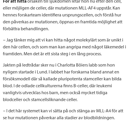
För att hitta
orsaken till sjukdomen letar hon nu efter den cell,
eller möjligen de celler, där mutationen MLL-AF4 uppstår. Kan
hennes forskarteam identifiera ursprungscellen, och förstå hur
den påverkas av mutationen, öppnas en framtida möjlighet att
förbättra behandlingen.
− Jag tänker mig att vi kan hitta något molekylärt som är unikt i
den här cellen, och som man kan angripa med något läkemedel i
framtiden. Men det är ett sista steg i en lång process.
Jakten på ledtrådar sker nu i Charlotta Böiers labb som hon
nyligen startade i Lund. I labbet har forskarna bland annat en
försöksmodell där så kallade pluripotenta stamceller kan bilda
blod. I de odlade cellkulturerna finns B-celler, där leukemi
vanligtvis utvecklas hos barn, men också mycket tidiga
blodceller och stamcellsliknande celler.
− I det här systemet kan vi sätta på och stänga av MLL-A4 för att
se hur mutationen påverkar alla stadier av blodbildningen.