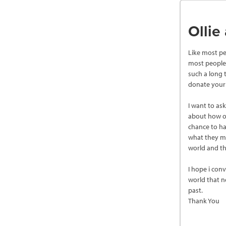
Ollie
Like most pe
most people 
such a long
donate your 
I want to as
about how ol
chance to ha
what they mi
world and th
I hope i con
world that n
past.
Thank You