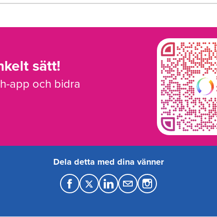
kelt sätt!
sh-app och bidra
Dela detta med dina vänner
F
T
L
M
a
w
i
a