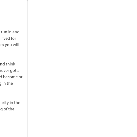
 run in and
 lived for
m you will
and think
never got a
uld become or
 in the
rity in the
g of the