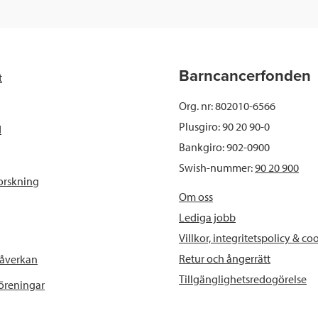
c
i
n
i
e
t
k
l
b
t
e
Barncancerfonden
t
o
e
d
Org. nr: 802010-6566
o
r
I
Plusgiro: 90 20 90-0
d
Bankgiro: 902-0900
k
n
Swish-nummer:
90 20 900
orskning
Om oss
Lediga jobb
Villkor, integritetspolicy & co
Retur och ångerrätt
påverkan
Tillgänglighetsredogörelse
föreningar