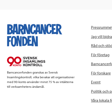
Pressrumme
Jag vill bidra
Råd och stö
För företag
Barncancerf
Barncancerfonden granskas av Svensk
För forskare
Insamlingskontroll, vilka bevakar att organisationer
Event
med 90-konto använder minst 75 % av intäkterna
till verksamhetens ändamål.
Politik och 
Våra lokala 