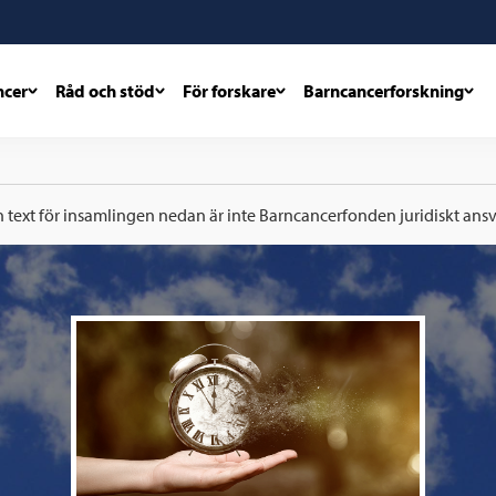
ncer
Råd och stöd
För forskare
Barncancerforskning
h text för insamlingen nedan är inte Barncancerfonden juridiskt ansva