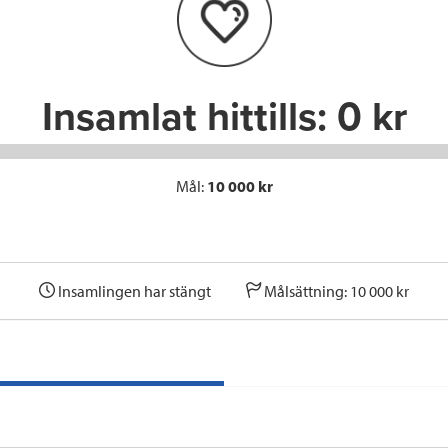
o
r
I
k
n
Insamlat hittills:
0 kr
Mål:
10 000 kr
Insamlingen har stängt
Målsättning: 10 000 kr