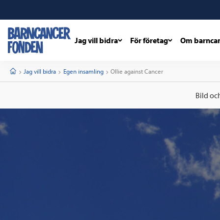
Jag vill bidra
För företag
Om barnca
barncancerfonden
startsida
Start
Jag vill bidra
Egen insamling
Current:
Ollie against Cancer
Bild oc