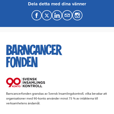
Dela detta med dina vänner
F
T
L
M
a
w
i
a
c
i
n
i
e
t
k
l
b
t
e
o
e
d
o
r
I
k
n
Barncancerfonden granskas av Svensk Insamlingskontroll, vilka bevakar att
organisationer med 90-konto använder minst 75 % av intäkterna till
verksamhetens ändamål.