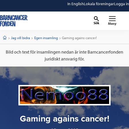
In English
Lokala föreningar
Logga in
Sök
Meny
barncancerfonden
startsida
Start
Jag vill bidra
Egen insamling
Current:
Gaming agains cancer!
Bild och text för insamlingen nedan är inte Barncancerfonden
juridiskt ansvarig för.
Gaming agains cancer!