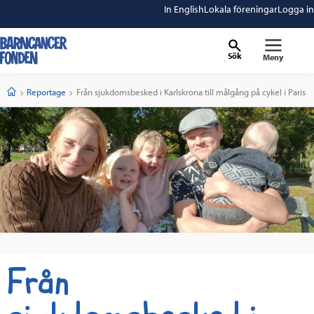
In English
Lokala föreningar
Logga in
Sök
Meny
barncancerfonden
startsida
Start
Reportage
Current:
Från sjukdomsbesked i Karlskrona till målgång på cykel i Paris
Från