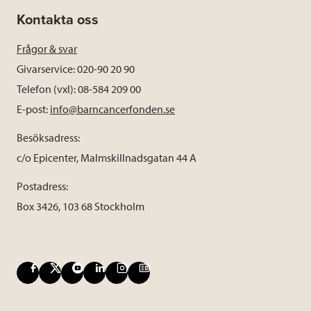
Kontakta oss
Frågor & svar
Givarservice: 020-90 20 90
Telefon (vxl): 08-584 209 00
E-post:
info@barncancerfonden.se
Besöksadress:
c/o Epicenter, Malmskillnadsgatan 44 A
Postadress:
Box 3426, 103 68 Stockholm
F
X
Y
L
I
B
a
o
i
n
l