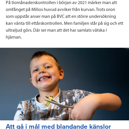
På tiomånaderskontrollen i början av 2021 märker man att
omfånget på Milios huvud avviker från kurvan. Trots oron
som uppstår anser man på BVC att en större undersökning
kan vänta till ettårskontrollen. Men familjen står på sig och ett
ultraljud görs. Där ser man att det har samlats vätska i
hjärnan.
Läs mer
Att gå i mål med blandande känslor