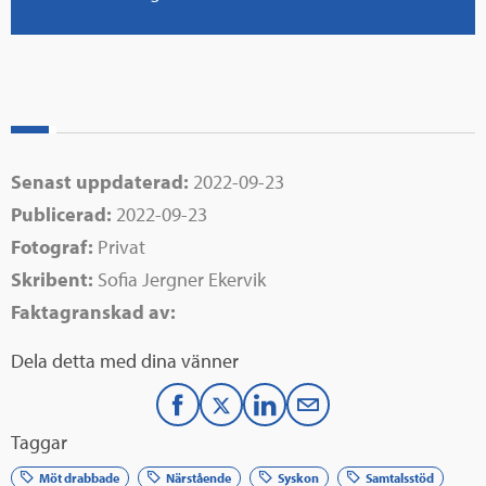
Senast uppdaterad:
2022-09-23
Publicerad:
2022-09-23
Fotograf:
Privat
Skribent:
Sofia Jergner Ekervik
Faktagranskad av:
Dela detta med dina vänner
F
T
L
M
Taggar
a
w
i
a
Möt drabbade
Närstående
Syskon
Samtalsstöd