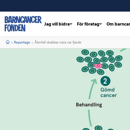
Jag vill bidra
För företag
Om barnca
barncancerfonden
startsida
Start
Reportage
Current:
Återfall drabbar nära var fjärde