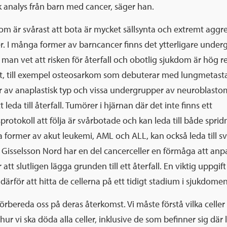
 analys från barn med cancer, säger han.
som är svårast att bota är mycket sällsynta och extremt aggr
. I många former av barncancer finns det ytterligare under
man vet att risken för återfall och obotlig sjukdom är hög r
t, till exempel osteosarkom som debuterar med lungmetast
 av anaplastisk typ och vissa undergrupper av neuroblasto
t leda till återfall. Tumörer i hjärnan där det inte finns ett
rotokoll att följa är svårbotade och kan leda till både spri
ssa former av akut leukemi, AML och ALL, kan också leda till svå
 Gisselsson Nord har en del cancerceller en förmåga att anp
 att slutligen lägga grunden till ett återfall. En viktig uppgif
 därför att hitta de cellerna på ett tidigt stadium i sjukdomen
förbereda oss på deras återkomst. Vi måste förstå vilka celler
hur vi ska döda alla celler, inklusive de som befinner sig dä