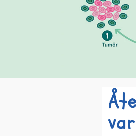
Åte
var