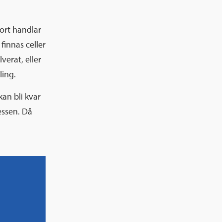
ort handlar
innas celler
verat, eller
ling.
kan bli kvar
essen. Då