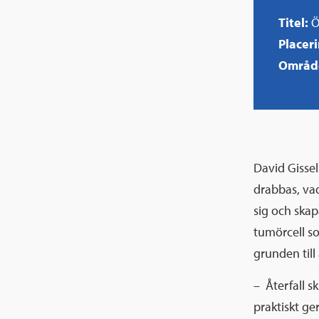
Titel:
Ö
Placer
Områd
David Gissel
drabbas, vad
sig och skap
tumörcell so
grunden till 
– Återfall sk
praktiskt ge