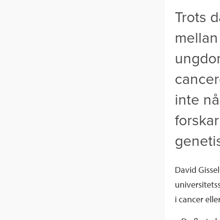
Trots 
mellan
ungdom
cancerc
inte nå
forskarn
geneti
David Gisse
universitets
i cancer eller