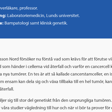
verläkare, professor.
ing:
Laboratoriemedicin, Lunds universitet.
e:
Barnpatologi samt klinisk genetik.
sson Nord försöker nu förstå vad som krävs för att förutse v
 som händer i cellerna vid återfall och varför en cancerce
a nya tumörer. En tes är att så kallade cancerstamceller, en i
m ensam kan dela sig och växa tillbaka till en hel tumör, ka
återfall.
iljer sig till stor del genetiskt från den ursprungliga tumören
r våra studier vägledning till hur och när vi bör ta prover för