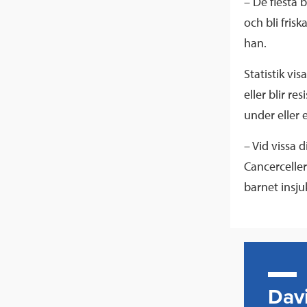
– De flesta 
och bli fris
han.
Statistik vi
eller blir r
under eller 
– Vid vissa 
Cancerceller
barnet insj
Dav