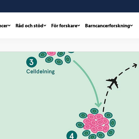
ncer
Råd och stöd
För forskare
Barncancerforskning