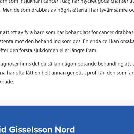
barn som insjuknar i cancer i dag har mycket goda chanser att
ka. Men de som drabbas av högriskåterfall har tyvärr sämre o
sar att ett av fyra barn som har behandlats för cancer drabbas 
esistenta mot den behandling som ges. En enda cell kan orsaka 
efter den första sjukdomen eller längre fram.
diagnoser finns det då sällan någon botande behandling att ta 
na har ofta fått en helt annan genetisk profil än den som fa
uknade.
id Gisselsson Nord