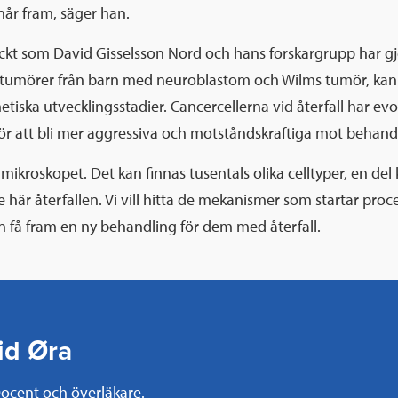
når fram, säger han.
ckt som David Gisselsson Nord och hans forskargrupp har gj
i tumörer från barn med neuroblastom och Wilms tumör, kan f
tiska utvecklingsstadier. Cancercellerna vid återfall har evol
för att bli mer aggressiva och motståndskraftiga mot behand
i mikroskopet. Det kan finnas tusentals olika celltyper, en del 
 här återfallen. Vi vill hitta de mekanismer som startar proc
n få fram en ny behandling för dem med återfall.
id Øra
ocent och överläkare.