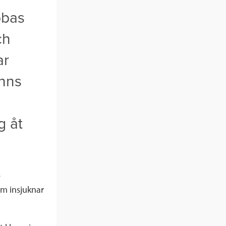
bbas
ch
ar
inns
g åt
s
om insjuknar