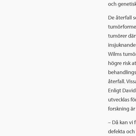
och genetisk
De återfall 
tumörformer
tumörer där 
insjuknande
Wilms tumör
högre risk at
behandlingsp
återfall. Vi
Enligt David
utvecklas för
forskning är
– Då kan vi 
defekta och 