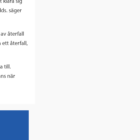
 klara sig
dds. säger
av återfall
ett återfall,
till.
nns när