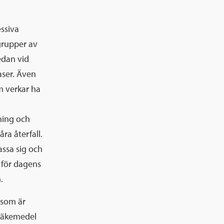
essiva
grupper av
edan vid
aser. Även
m verkar ha
dning och
ra återfall.
assa sig och
t för dagens
.
 som är
r läkemedel