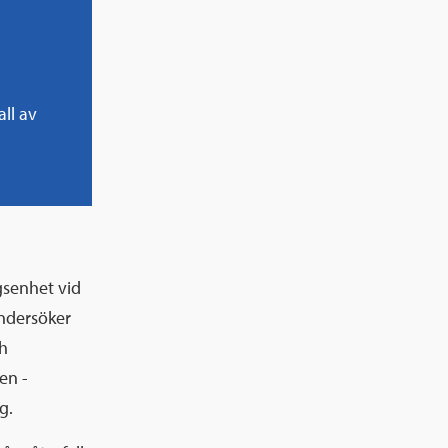
ll av
gsenhet vid
undersöker
ch
en ­
g.