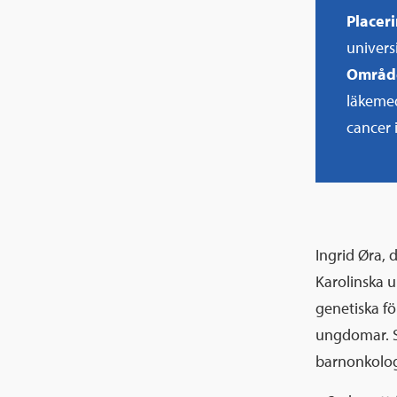
Placer
univers
Områd
läkemed
cancer 
Ingrid Øra, 
Karolinska u
genetiska fö
ungdomar. S
barnonkologi