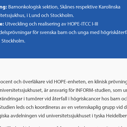
ing:
Barnonkologisk sektion, Skånes respektive Karolinska
itetssjukhus, i Lund och Stockholm.
e:
Utveckling och realisering av HOPE-ITCC I-III
elsprövningar för svenska barn och unga med högriskåterfa
i Stockholm.
docent och överläkare vid HOPE-enheten, en klinisk prövnin
niversitetssjukhuset, är ansvarig för INFORM-studien, som 
rändringar i tumörer vid återfall i högriskcancer hos barn o
tudien leds och koordineras av en vetenskaplig grupp vid d
ska avdelningen vid universitetssjukhuset i tyska Heidelber