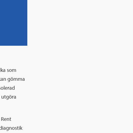
ilka som
ll kan gömma
solerad
n utgöra
. Rent
 diagnostik