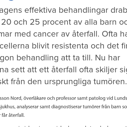
dagens effektiva behandlingar dra
 20 och 25 procent av alla barn o
ar med cancer av återfall. Ofta h
ellerna blivit resistenta och det f
gon behandling att ta till. Nu har
a sett att ett återfall ofta skiljer si
skt från den ursprungliga tumören.
lsson Nord, överläkare och professor samt patolog vid Lund
sjukhus, analyserar samt diagnostiserar tumörer från barn s
 får återfall.