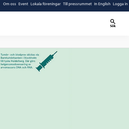
Om oss
Event
Lokala föreningar
Till pressrummet
In English
Logga in
Sök