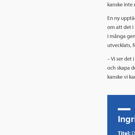
kanske inte 
En ny upptä
om att det 
i många gene
utvecklats, 
– Vi ser det 
och skapa de
kanske vi ka
Ingr
Titel:
D