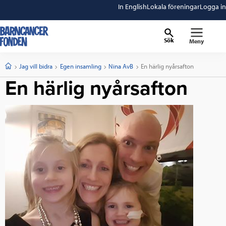
In English
Lokala föreningar
Logga in
Sök
Meny
barncancerfonden
startsida
Start
Jag vill bidra
Egen insamling
Nina AvB
Current:
En härlig nyårsafton
En härlig nyårsafton