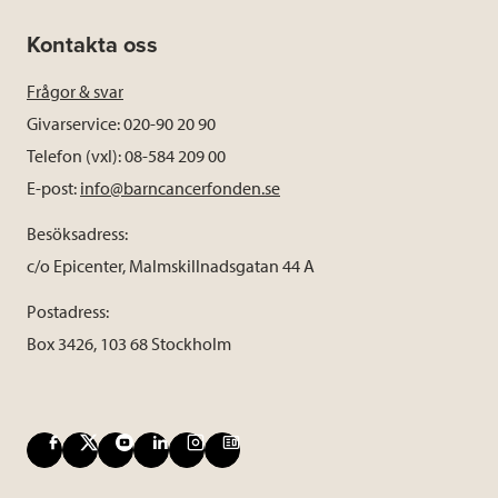
Kontakta oss
Frågor & svar
Givarservice: 020-90 20 90
Telefon (vxl): 08-584 209 00
E-post:
info@barncancerfonden.se
Besöksadress:
c/o Epicenter, Malmskillnadsgatan 44 A
Postadress:
Box 3426, 103 68 Stockholm
F
X
Y
L
I
B
a
o
i
n
l