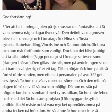
God fortsättning!
Efter att ha tillbringat julen på sjukhus var det fantastiskt att få
vara hemma några dagar över nyår. Den definitiva diagnosen
blev klar i onsdags och i torsdags fick Nina sin första
cytostatikabehandling, Vincristine och Daunorubicin. Gick bra
och hon mår fortfrande som vanligt. Dock har det blivt jobbigt
att ta alla tabletter (3 ggr per dag) så i fredags sattes en sond
(slangen i näsan). Den gillas inte alls, men på avdelningen sa de
att barnen vänjer sig efter ett tag. Till en början fick hon panik så
fort vi rörde sonden, men efter att personalen på avd 322 gett
oss tips så får hon nu två av doserna i sömnen. Och den mitt på
dagen försöker vi få så bra som möjligt. Då hon nu står på
högdos kortison i samband med cytostatikan, får hon inte feber.
I och med det får hon som profylax (i förebyggande syfte)
antibiotika. Vi måste också vara mycket uppmärksamma på
andra tecken på infektion. Än så länge är hon dock inte så