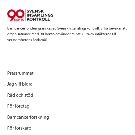
o
r
I
k
n
Barncancerfonden granskas av Svensk Insamlingskontroll, vilka bevakar att
organisationer med 90-konto använder minst 75 % av intäkterna till
verksamhetens ändamål.
Pressrummet
Jag vill bidra
Råd och stöd
För företag
Barncancerforskning
För forskare