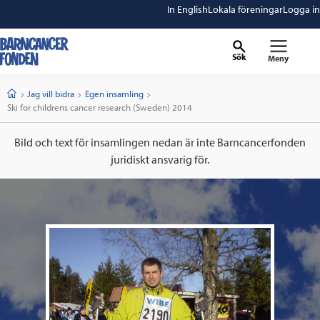
In English
Lokala föreningar
Logga in
Sök
Meny
barncancerfonden
startsida
Start
Jag vill bidra
Egen insamling
Current:
Ski for childrens cancer research (Sweden) 2014
Bild och text för insamlingen nedan är inte Barncancerfonden
juridiskt ansvarig för.