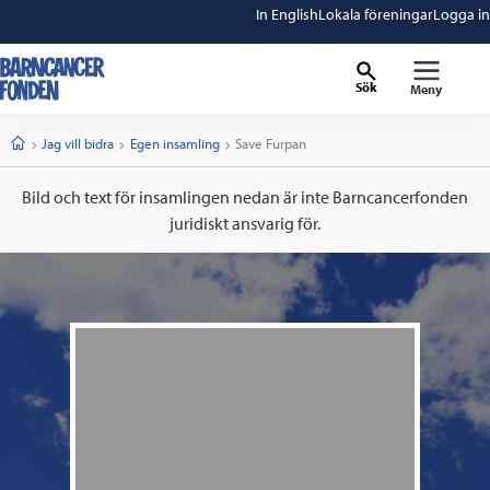
In English
Lokala föreningar
Logga in
Sök
Meny
barncancerfonden
startsida
Start
Jag vill bidra
Egen insamling
Current:
Save Furpan
Bild och text för insamlingen nedan är inte Barncancerfonden
juridiskt ansvarig för.