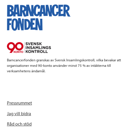
e
t
k
l
b
t
e
o
e
d
o
r
I
k
n
Barncancerfonden granskas av Svensk Insamlingskontroll, vilka bevakar att
organisationer med 90-konto använder minst 75 % av intäkterna till
verksamhetens ändamål.
Pressrummet
Jag vill bidra
Råd och stöd