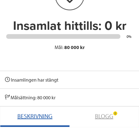
k
n
Insamlat hittills:
0 kr
0%
Mål:
80 000 kr
Insamlingen har stängt
Målsättning: 80 000 kr
0
BESKRIVNING
BLOGG