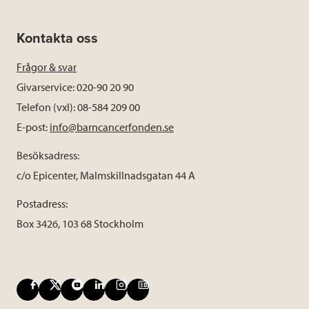
Kontakta oss
Frågor & svar
Givarservice: 020-90 20 90
Telefon (vxl): 08-584 209 00
E-post:
info@barncancerfonden.se
Besöksadress:
c/o Epicenter, Malmskillnadsgatan 44 A
Postadress:
Box 3426, 103 68 Stockholm
F
X
Y
L
I
B