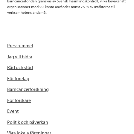
Barncancerfonden granskas av Svensk Insamlingskontroll, vilka bevakar att
organisationer med 90-konto använder minst 75 % av intäkterna till
verksamhetens ändamål.
Pressrummet
Jag vill bidra
Råd och stöd
För företag
Barncancerforskning
För forskare
Event
Politik och påverkan
Våra lokala föreningar