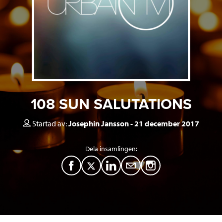
108 SUN SALUTATIONS
Startad av:
Josephin Jansson
21 december 2017
Dela insamlingen:
F
T
L
M
a
w
i
a
c
i
n
i