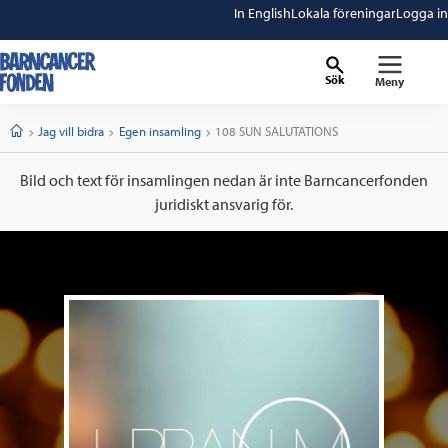
In English
Lokala föreningar
Logga in
Sök
Meny
barncancerfonden
startsida
Start
Jag vill bidra
Egen insamling
Current:
108 SUN SALUTATIONS
Bild och text för insamlingen nedan är inte Barncancerfonden
juridiskt ansvarig för.