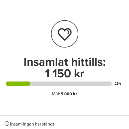
e
t
k
l
b
t
e
o
e
d
o
r
I
k
n
Insamlat hittills:
1 150 kr
23%
Mål:
5 000 kr
Insamlingen har stängt