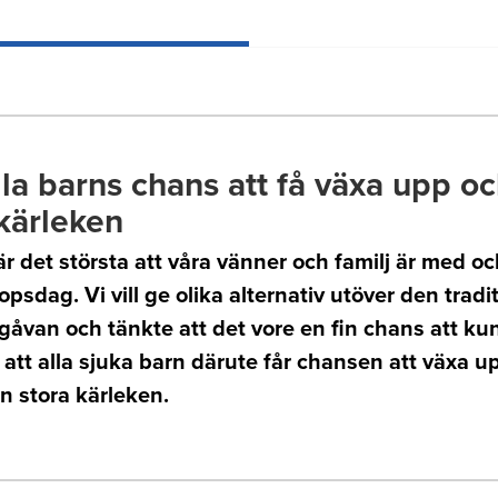
lla barns chans att få växa upp o
 kärleken
är det största att våra vänner och familj är med och
lopsdag. Vi vill ge olika alternativ utöver den tradi
gåvan och tänkte att det vore en fin chans att ku
ll att alla sjuka barn därute får chansen att växa 
n stora kärleken.