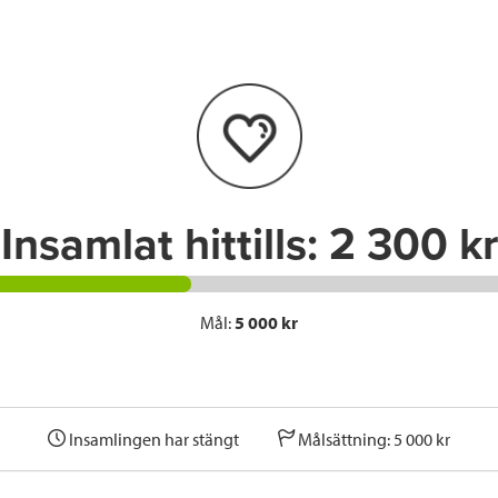
e
t
k
l
b
t
e
o
e
d
o
r
I
k
n
Insamlat hittills:
2 300 kr
Mål:
5 000 kr
Insamlingen har stängt
Målsättning: 5 000 kr