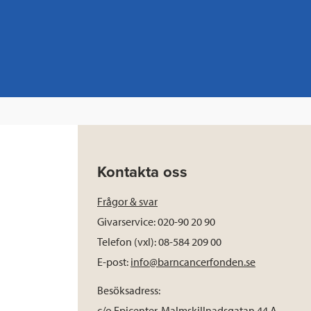
Kontakta oss
Frågor & svar
Givarservice: 020-90 20 90
Telefon (vxl): 08-584 209 00
E-post:
info@barncancerfonden.se
Besöksadress:
c/o Epicenter, Malmskillnadsgatan 44 A