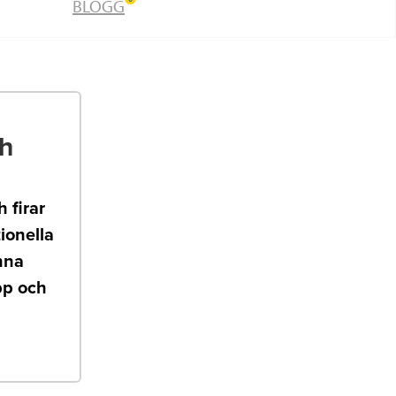
BLOGG
ch
 firar
tionella
nna
upp och