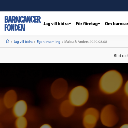
Jag vill bidra
För företag
Om barnca
barncancerfonden
startsida
Start
Jag vill bidra
Egen insamling
Current:
Malou & Anders 2020.08.08
Bild oc