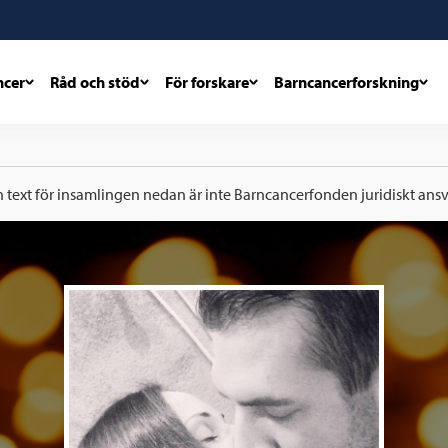
ncer
Råd och stöd
För forskare
Barncancerforskning
h text för insamlingen nedan är inte Barncancerfonden juridiskt ansva