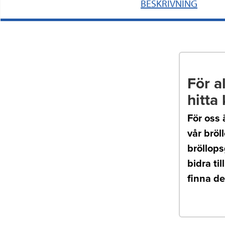
BESKRIVNING
För a
hitta
För oss 
vår bröl
bröllops
bidra ti
finna de