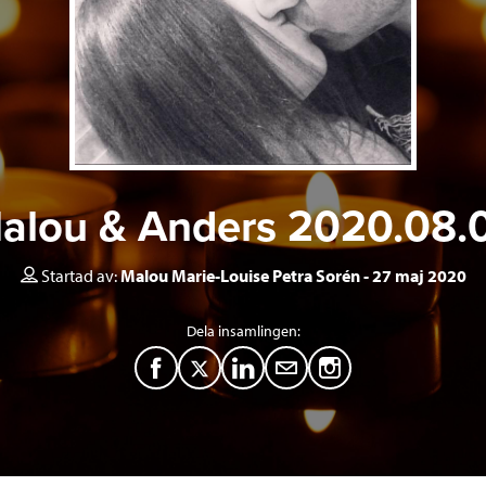
alou & Anders 2020.08.
Startad av:
Malou Marie-Louise Petra Sorén
27 maj 2020
Dela insamlingen:
F
T
L
M
a
w
i
a
c
i
n
i