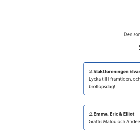
Den som
Släktföreningen Elva
Lycka till i framtiden, och 
bröllopsdag!
Emma, Eric & Elliot
Grattis Malou och Anders