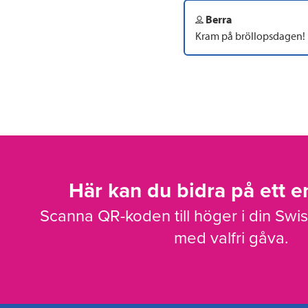
Berra
Kram på bröllopsdagen!
Här kan du bidra på ett en
Scanna QR-koden till höger i din Swi
med valfri gåva.