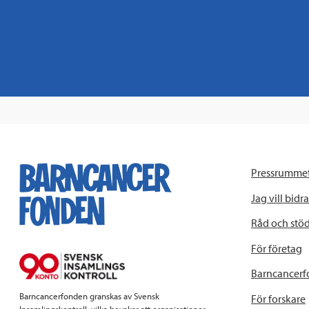
Pressrumme
Jag vill bidra
Råd och stö
För företag
Barncancerf
Barncancerfonden granskas av Svensk
För forskare