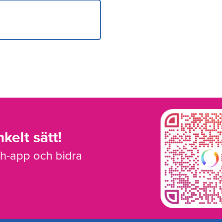
kelt sätt!
sh-app och bidra