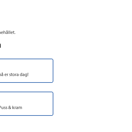
ehållet.
n
på er stora dag!
Puss & kram