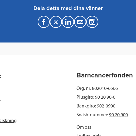
Dela detta med dina vänner
F
T
L
M
a
w
i
a
c
i
n
i
e
t
k
l
b
t
e
Barncancerfonden
t
o
e
d
Org. nr: 802010-6566
o
r
I
Plusgiro: 90 20 90-0
d
Bankgiro: 902-0900
k
n
Swish-nummer:
90 20 900
orskning
Om oss
Lediga jobb