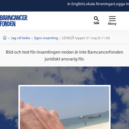
In English
Lokala föreningar
Logga in
Sök
Meny
barncancerfonden
startsida
Start
Jag vill bidra
Egen insamling
Current:
LEV&GÅ loppet 31 maj kl.11.00
Bild och text för insamlingen nedan är inte Barncancerfonden
juridiskt ansvarig för.