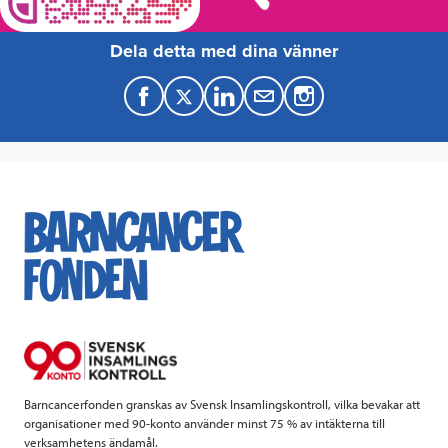
Dela detta med dina vänner
F
T
L
M
a
w
i
a
c
i
n
i
e
t
k
l
b
t
e
o
e
d
o
r
I
k
n
Barncancerfonden granskas av Svensk Insamlingskontroll, vilka bevakar att
organisationer med 90-konto använder minst 75 % av intäkterna till
verksamhetens ändamål.