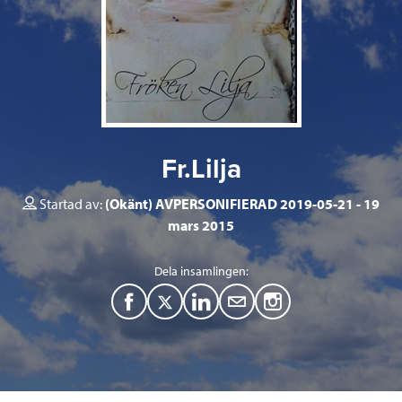
Fr.Lilja
Startad av:
(Okänt) AVPERSONIFIERAD 2019-05-21
19
mars 2015
Dela insamlingen:
F
T
L
M
a
w
i
a
c
i
n
i