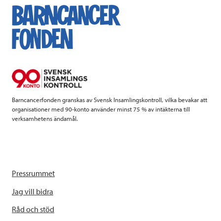
e
t
k
l
b
t
e
o
e
d
o
r
I
k
n
Barncancerfonden granskas av Svensk Insamlingskontroll, vilka bevakar att
organisationer med 90-konto använder minst 75 % av intäkterna till
verksamhetens ändamål.
Pressrummet
Jag vill bidra
Råd och stöd