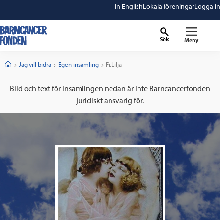
In English
Lokala föreningar
Logga in
Sök
Meny
barncancerfonden
startsida
Start
Jag vill bidra
Egen insamling
Current:
Fr.Lilja
Bild och text för insamlingen nedan är inte Barncancerfonden
juridiskt ansvarig för.