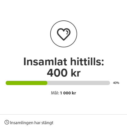
e
t
k
l
b
t
e
o
e
d
o
r
I
k
n
Insamlat hittills:
400 kr
40%
Mål:
1 000 kr
Insamlingen har stängt