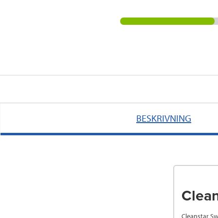
BESKRIVNING
Clean
Cleanstar Sw