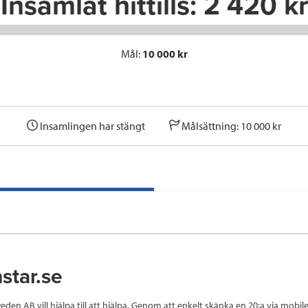
Insamlat hittills:
2 420 kr
Mål:
10 000 kr
Insamlingen har stängt
Målsättning: 10 000 kr
star.se
eden AB vill hjälpa till att hjälpa. Genom att enkelt skänka en 20:a via mobi