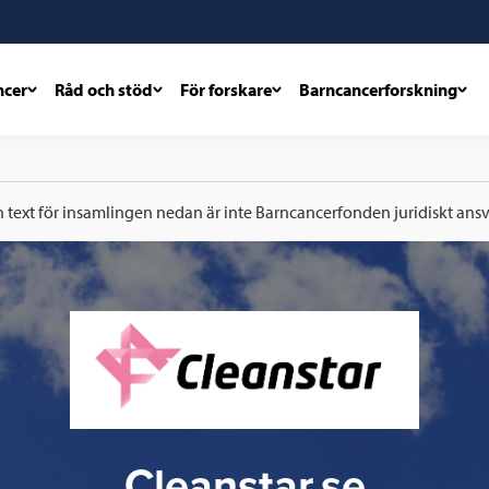
ncer
Råd och stöd
För forskare
Barncancerforskning
h text för insamlingen nedan är inte Barncancerfonden juridiskt ansva
Cleanstar.se