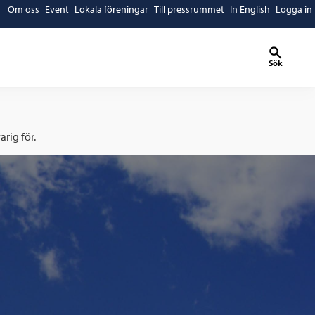
Om oss
Event
Lokala föreningar
Till pressrummet
In English
Logga in
Sök
rig för.