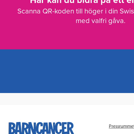
Här kan du bidra på ett en
Scanna QR-koden till höger i din Swi
med valfri gåva.
Pressrumme