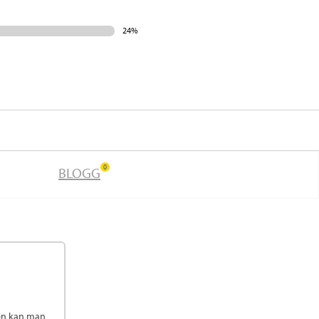
24%
0
BLOGG
len kan man