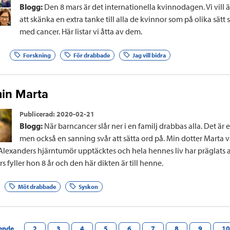
Blogg:
Den 8 mars är det internationella kvinnodagen. Vi vill
att skänka en extra tanke till alla de kvinnor som på olika sätt 
med cancer. Här listar vi åtta av dem.
Forskning
För drabbade
Jag vill bidra
min Marta
Publicerad:
2020-02-21
Blogg:
När barncancer slår ner i en familj drabbas alla. Det är 
men också en sanning svår att sätta ord på. Min dotter Marta v
lexanders hjärntumör upptäcktes och hela hennes liv har präglats 
s fyller hon 8 år och den här dikten är till henne.
Möt drabbade
Syskon
ende
2
3
4
5
6
7
8
9
10