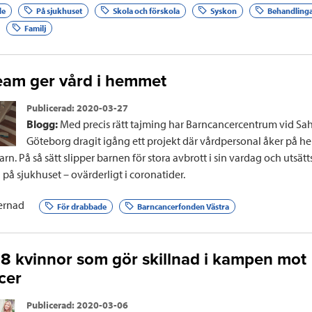
de
På sjukhuset
Skola och förskola
Syskon
Behandling
Familj
eam ger vård i hemmet
Publicerad:
2020-03-27
Blogg:
Med precis rätt tajming har Barncancercentrum vid Sah
Göteborg dragit igång ett projekt där vårdpersonal åker på 
rn. På så sätt slipper barnen för stora avbrott i sin vardag och utsätts
på sjukhuset – ovärderligt i coronatider.
ernad
För drabbade
Barncancerfonden Västra
r: 8 kvinnor som gör skillnad i kampen mot
cer
Publicerad:
2020-03-06