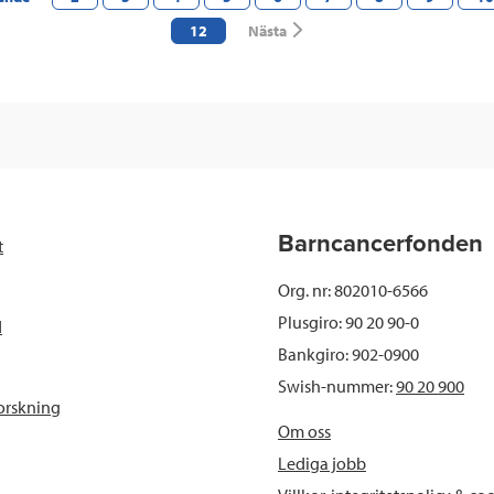
Du
12
Nästa
är
på
sidan
Barncancerfonden
t
Org. nr: 802010-6566
Plusgiro: 90 20 90-0
d
Bankgiro: 902-0900
Swish-nummer:
90 20 900
orskning
Om oss
Lediga jobb