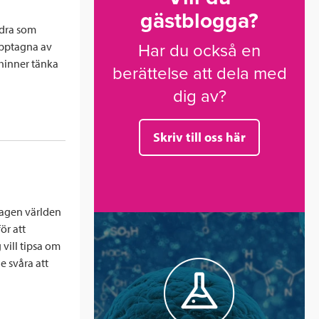
gästblogga?
ndra som
 upptagna av
Har du också en
 hinner tänka
berättelse att dela med
dig av?
Skriv till oss här
dagen världen
ör att
 vill tipsa om
e svåra att