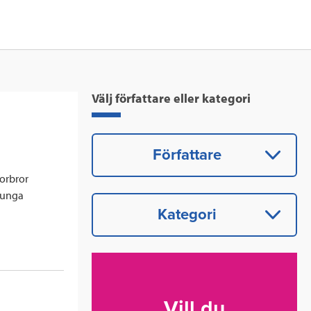
Välj författare eller kategori
Författare
morbror
tunga
Kategori
Vill du