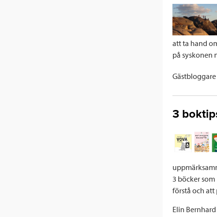
k
n
att ta hand om
på syskonen nä
Gästbloggar
3 boktip
uppmärksamma b
3 böcker som 
förstå och att
Elin Bernhard