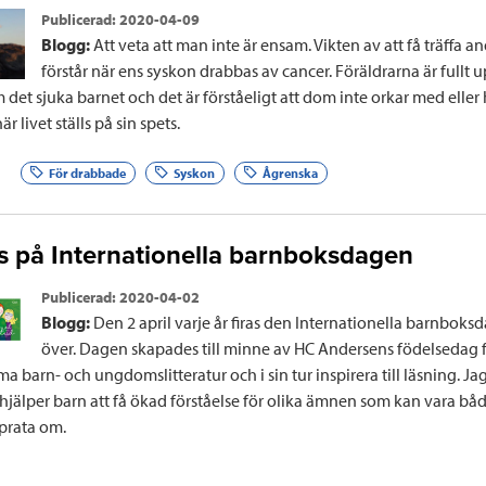
Publicerad:
2020-04-09
Blogg:
Att veta att man inte är ensam. Vikten av att få träffa a
förstår när ens syskon drabbas av cancer. Föräldrarna är fullt
 det sjuka barnet och det är förståeligt att dom inte orkar med eller
r livet ställs på sin spets.
e
För drabbade
Syskon
Ågrenska
s på Internationella barnboksdagen
Publicerad:
2020-04-02
Blogg:
Den 2 april varje år firas den Internationella barnboks
över. Dagen skapades till minne av HC Andersens födelsedag f
arn- och ungdomslitteratur och i sin tur inspirera till läsning. Jag
hjälper barn att få ökad förståelse för olika ämnen som kan vara båd
 prata om.