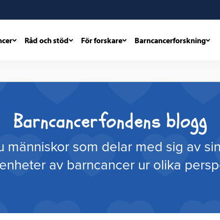
ncer
Råd och stöd
För forskare
Barncancerforskning
Barncancerfondens blogg
u människor som delar med sig av sin
renheter av barncancer ur olika perspe