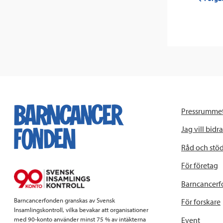
Pressrumme
Jag vill bidra
Råd och stö
För företag
Barncancerf
Barncancerfonden granskas av Svensk
För forskare
Insamlingskontroll, vilka bevakar att organisationer
Event
med 90-konto använder minst 75 % av intäkterna