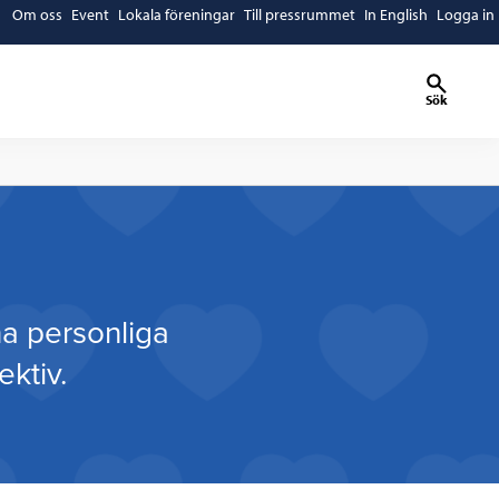
Om oss
Event
Lokala föreningar
Till pressrummet
In English
Logga in
Sök
a personliga
ktiv.