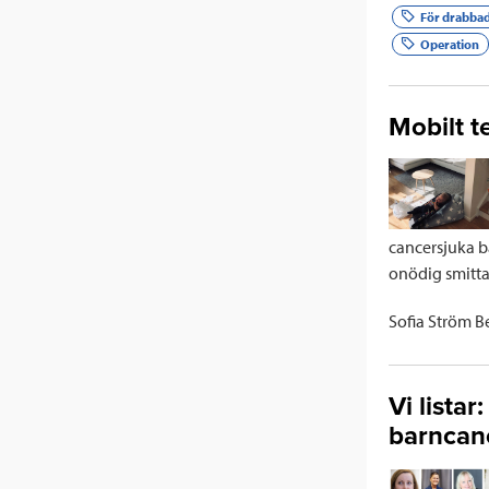
För drabba
Operation
Mobilt t
cancersjuka ba
onödig smitta 
Sofia Ström B
Vi lista
barncan