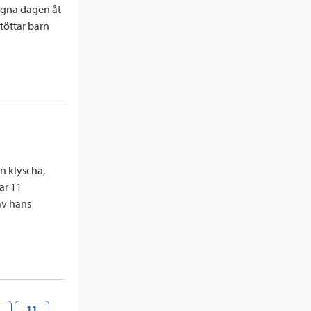
 ägna dagen åt
stöttar barn
en klyscha,
ar 11
av hans
11