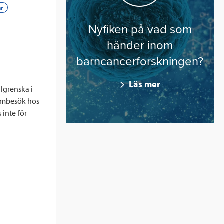
ar
Nyfiken på vad som
händer inom
barncancerforskningen?
Läs mer
lgrenska i
hembesök hos
 inte för