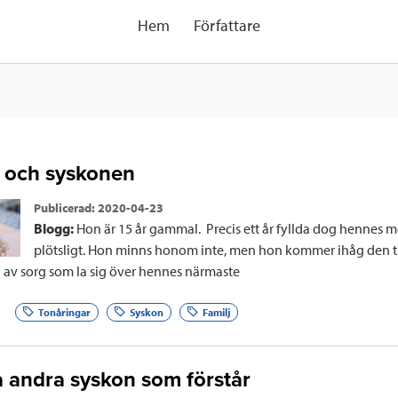
Hem
Författare
ginlägg
 och syskonen
Publicerad:
2020-04-23
Blogg:
Hon är 15 år gammal. Precis ett år fyllda dog hennes 
gori
plötsligt. Hon minns honom inte, men hon kommer ihåg den 
av sorg som la sig över hennes närmaste
Tonåringar
Syskon
Familj
fa andra syskon som förstår