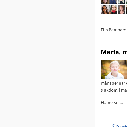
Elin Bernhard
Marta, 
månader när A
sjukdom. I mar
Elaine Kriisa
Förgå