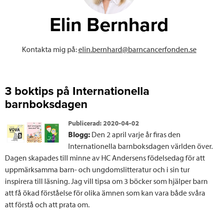
o
r
I
Blogginlägg
Elin
Bernhard
k
n
från
Kontakta mig på:
elin.bernhard@barncancerfonden.se
3 boktips på Internationella
barnboksdagen
Publicerad:
2020-04-02
Blogg:
Den 2 april varje år firas den
Internationella barnboksdagen världen över.
Dagen skapades till minne av HC Andersens födelsedag för att
uppmärksamma barn- och ungdomslitteratur och i sin tur
inspirera till läsning. Jag vill tipsa om 3 böcker som hjälper barn
att få ökad förståelse för olika ämnen som kan vara både svåra
att förstå och att prata om.