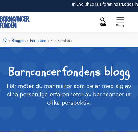
In English
Lokala föreningar
Logga in
Sök
Meny
barncancerfonden
startsida
Start
Bloggen
Författare
Current:
Elin Bernhard
Barncancerfondens blogg
Här möter du människor som delar med sig av
sina personliga erfarenheter av barncancer ur
olika perspektiv.