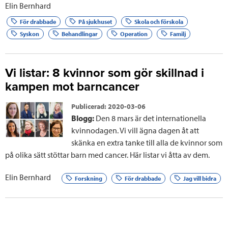
Elin Bernhard
För drabbade
På sjukhuset
Skola och förskola
Syskon
Behandlingar
Operation
Familj
Vi listar: 8 kvinnor som gör skillnad i
kampen mot barncancer
Publicerad:
2020-03-06
Blogg:
Den 8 mars är det internationella
kvinnodagen. Vi vill ägna dagen åt att
skänka en extra tanke till alla de kvinnor som
på olika sätt stöttar barn med cancer. Här listar vi åtta av dem.
Elin Bernhard
Forskning
För drabbade
Jag vill bidra