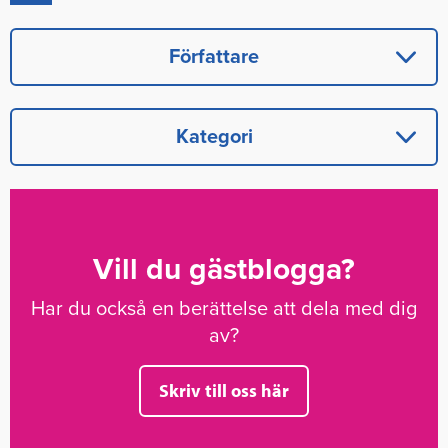
Författare
Kategori
Vill du gästblogga?
Har du också en berättelse att dela med dig
av?
Skriv till oss här