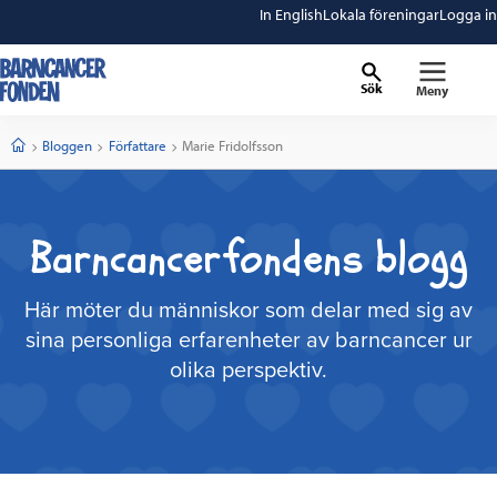
In English
Lokala föreningar
Logga in
Sök
Meny
barncancerfonden
startsida
Start
Bloggen
Författare
Current:
Marie Fridolfsson
Barncancerfondens blogg
Här möter du människor som delar med sig av
sina personliga erfarenheter av barncancer ur
olika perspektiv.