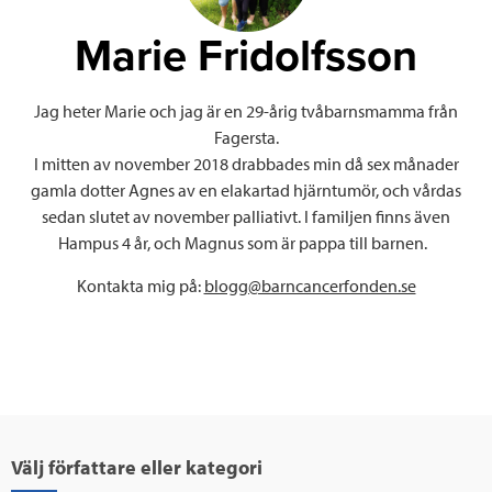
o
r
I
Blogginlägg
Marie
Fridolfsson
k
n
från
Jag heter Marie och jag är en 29-årig tvåbarnsmamma från
Fagersta.
I mitten av november 2018 drabbades min då sex månader
gamla dotter Agnes av en elakartad hjärntumör, och vårdas
sedan slutet av november palliativt. I familjen finns även
Hampus 4 år, och Magnus som är pappa till barnen.
Kontakta mig på:
blogg@barncancerfonden.se
Välj författare eller kategori