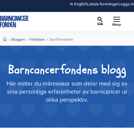
In English
Lokala föreningar
Logga in
Sök
Meny
barncancerfonden
startsida
Start
Bloggen
Författare
Current:
Sara Rönnblom
Barncancerfondens blogg
Här möter du människor som delar med sig av
sina personliga erfarenheter av barncancer ur
olika perspektiv.