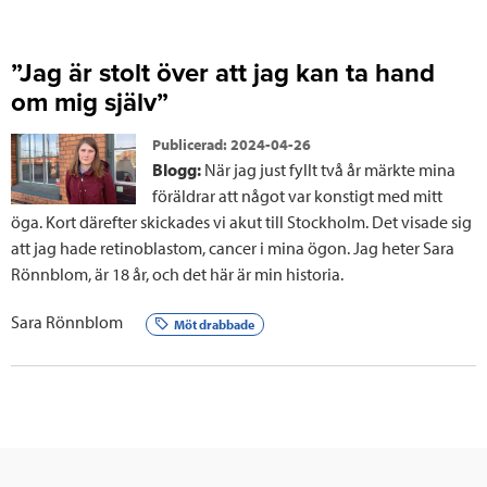
o
r
I
k
n
”Jag är stolt över att jag kan ta hand
om mig själv”
Publicerad:
2024-04-26
Blogg:
När jag just fyllt två år märkte mina
föräldrar att något var konstigt med mitt
öga. Kort därefter skickades vi akut till Stockholm. Det visade sig
att jag hade retinoblastom, cancer i mina ögon. Jag heter Sara
Rönnblom, är 18 år, och det här är min historia.
Sara Rönnblom
Möt drabbade