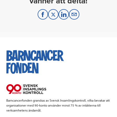
vänner att delta!
F
T
L
M
a
w
i
a
c
i
n
i
e
t
k
l
b
t
e
o
e
d
o
r
I
k
n
Barncancerfonden granskas av Svensk Insamlingskontroll, vilka bevakar att
organisationer med 90-konto använder minst 75 % av intäkterna till
verksamhetens ändamål.