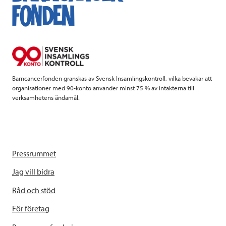
b
t
e
o
e
d
o
r
I
k
n
Barncancerfonden granskas av Svensk Insamlingskontroll, vilka bevakar att
organisationer med 90-konto använder minst 75 % av intäkterna till
verksamhetens ändamål.
Pressrummet
Jag vill bidra
Råd och stöd
För företag