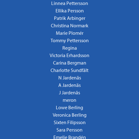
Linnea Pettersson
Ellika Persson
Patrik Arbinger
Christina Normark
Marie Plomér
Tommy Pettersson
Regina
Victoria Erhardsson
Carina Bergman
Charlotte Sundfält
N Jardenäs
A Jardenäs
J Jardenäs
meron
Lowe Berling
Veronica Berling
Sixten Filipsson
Sara Persson
Emelie Brandén