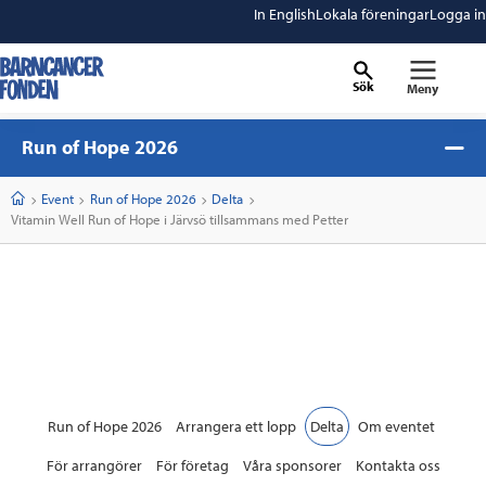
In English
Lokala föreningar
Logga in
Sök
Meny
barncancerfonden
startsida
Run of Hope 2026
Start
Event
Run of Hope 2026
Delta
Current:
Vitamin Well Run of Hope i Järvsö tillsammans med Petter
Run of Hope 2026
Arrangera ett lopp
Delta
Om eventet
För arrangörer
För företag
Våra sponsorer
Kontakta oss