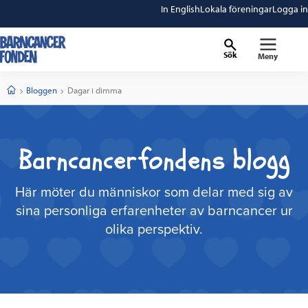
In English
Lokala föreningar
Logga in
Sök
Meny
barncancerfonden
startsida
Start
Bloggen
Current:
Dagar i dimma
Barncancerfondens blogg
Här möter du människor som delar med sig av
sina personliga erfarenheter av barncancer ur
olika perspektiv.