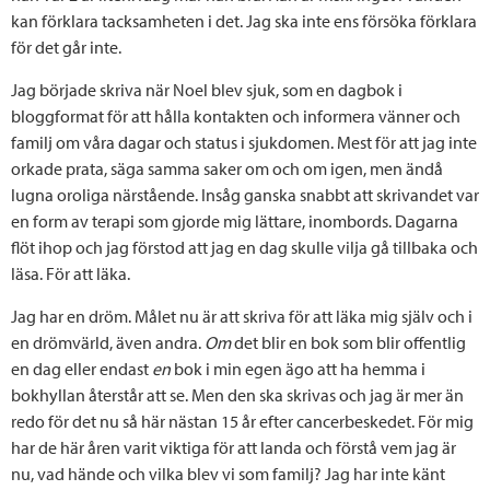
kan förklara tacksamheten i det. Jag ska inte ens försöka förklara
för det går inte.
Jag började skriva när Noel blev sjuk, som en dagbok i
bloggformat för att hålla kontakten och informera vänner och
familj om våra dagar och status i sjukdomen. Mest för att jag inte
orkade prata, säga samma saker om och om igen, men ändå
lugna oroliga närstående. Insåg ganska snabbt att skrivandet var
en form av terapi som gjorde mig lättare, inombords. Dagarna
flöt ihop och jag förstod att jag en dag skulle vilja gå tillbaka och
läsa. För att läka.
Jag har en dröm. Målet nu är att skriva för att läka mig själv och i
en drömvärld, även andra.
Om
det blir en bok som blir offentlig
en dag eller endast
en
bok i min egen ägo att ha hemma i
bokhyllan återstår att se. Men den ska skrivas och jag är mer än
redo för det nu så här nästan 15 år efter cancerbeskedet. För mig
har de här åren varit viktiga för att landa och förstå vem jag är
nu, vad hände och vilka blev vi som familj? Jag har inte känt