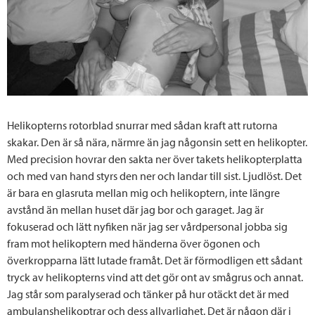
Helikopterns rotorblad snurrar med sådan kraft att rutorna
skakar. Den är så nära, närmre än jag någonsin sett en helikopter.
Med precision hovrar den sakta ner över takets helikopterplatta
och med van hand styrs den ner och landar till sist. Ljudlöst. Det
är bara en glasruta mellan mig och helikoptern, inte längre
avstånd än mellan huset där jag bor och garaget. Jag är
fokuserad och lätt nyfiken när jag ser vårdpersonal jobba sig
fram mot helikoptern med händerna över ögonen och
överkropparna lätt lutade framåt. Det är förmodligen ett sådant
tryck av helikopterns vind att det gör ont av smågrus och annat.
Jag står som paralyserad och tänker på hur otäckt det är med
ambulanshelikoptrar och dess allvarlighet. Det är någon där i