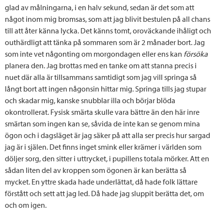
glad av målningarna, i en halv sekund, sedan är det som att
något inom mig bromsas, som att jag blivit bestulen på all chans
till att åter känna lycka. Det känns tomt, oroväckande ihåligt och
outhärdligt att tänka på sommaren som är 2 månader bort. Jag
som inte vet någonting om morgondagen eller ens kan
försöka
planera den. Jag brottas med en tanke om att stanna precis i
nuet där alla är tillsammans samtidigt som jag vill springa så
långt bort att ingen någonsin hittar mig. Springa tills jag stupar
och skadar mig, kanske snubblar illa och börjar blöda
okontrollerat. Fysisk smärta skulle vara bättre än den här inre
smärtan som ingen kan se, såvida de inte kan se genom mina
ögon och i dagsläget är jag säker på att alla ser precis hur sargad
jag är i själen. Det finns inget smink eller krämer i världen som
döljer sorg, den sitter i uttrycket, i pupillens totala mörker. Att en
sådan liten del av kroppen som ögonen är kan berätta så
mycket. En yttre skada hade underlättat, då hade folk lättare
förstått och sett att jag led. Då hade jag sluppit berätta det, om
och om igen.