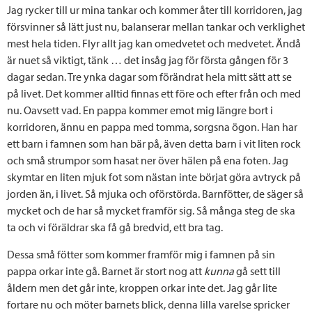
Jag rycker till ur mina tankar och kommer åter till korridoren, jag
försvinner så lätt just nu, balanserar mellan tankar och verklighet
mest hela tiden. Flyr allt jag kan omedvetet och medvetet. Ändå
är nuet så viktigt, tänk … det insåg jag för första gången för 3
dagar sedan. Tre ynka dagar som förändrat hela mitt sätt att se
på livet. Det kommer alltid finnas ett före och efter från och med
nu. Oavsett vad. En pappa kommer emot mig längre bort i
korridoren, ännu en pappa med tomma, sorgsna ögon. Han har
ett barn i famnen som han bär på, även detta barn i vit liten rock
och små strumpor som hasat ner över hälen på ena foten. Jag
skymtar en liten mjuk fot som nästan inte börjat göra avtryck på
jorden än, i livet. Så mjuka och oförstörda. Barnfötter, de säger så
mycket och de har så mycket framför sig. Så många steg de ska
ta och vi föräldrar ska få gå bredvid, ett bra tag.
Dessa små fötter som kommer framför mig i famnen på sin
pappa orkar inte gå. Barnet är stort nog att
kunna
gå sett till
åldern men det går inte, kroppen orkar inte det. Jag går lite
fortare nu och möter barnets blick, denna lilla varelse spricker