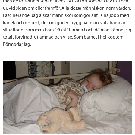
men de försvinner sedan ur ens liv lika fort som de klev in. I och
ur, vid sidan om eller framför. Alla dessa människor inom vården.
Fascinerande. Jag älskar människor som gör allt i sina jobb med
kärlek och respekt, de som gör en trygg när man själv hamnar i
situationer som man bara ”råkat” hamna i och då man känner sig
totalt förvirrad, utlämnad och vilse. Som barnet i helikoptern.
Förmodar jag.