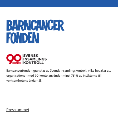
a
w
i
a
c
i
n
i
e
t
k
l
b
t
e
o
e
d
o
r
I
k
n
Barncancerfonden granskas av Svensk Insamlingskontroll, vilka bevakar att
organisationer med 90-konto använder minst 75 % av intäkterna till
verksamhetens ändamål.
Pressrummet