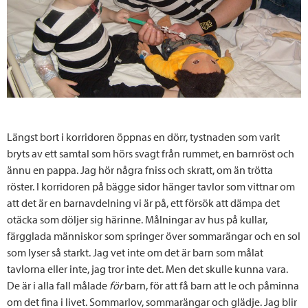
Längst bort i korridoren öppnas en dörr, tystnaden som varit
bryts av ett samtal som hörs svagt från rummet, en barnröst och
ännu en pappa. Jag hör några fniss och skratt, om än trötta
röster. I korridoren på bägge sidor hänger tavlor som vittnar om
att det är en barnavdelning vi är på, ett försök att dämpa det
otäcka som döljer sig härinne. Målningar av hus på kullar,
färgglada människor som springer över sommarängar och en sol
som lyser så starkt. Jag vet inte om det är barn som målat
tavlorna eller inte, jag tror inte det. Men det skulle kunna vara.
De är i alla fall målade
för
barn, för att få barn att le och påminna
om det fina i livet. Sommarlov, sommarängar och glädje. Jag blir