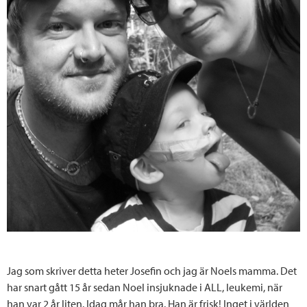
Jag som skriver detta heter Josefin och jag är Noels mamma. Det
har snart gått 15 år sedan Noel insjuknade i ALL, leukemi, när
han var 2 år liten. Idag mår han bra. Han är frisk! Inget i världen