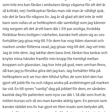
som inte ens kan färdas i ambulans längs vägarna för att det är
så kritiskt, nej i helikoptrar färdas man när man är väldigt sjuk,
när det är fara för någons liv. Jag är så glad att det inte är mitt
barn som rullas ut ur helikoptern där samtidigt som jag känner
mig sorgsen att det
är
ett barn där i. Ett par oroliga, livrädda
föräldrar finns troligen i närheten, kanske helt utom sig av oro
fortsätter jag gissa mig till. För dem har nog tiden stannat och
marken under fötterna rasat, jag gissar mig till det. Jag vet inte.
Jag är inte dem. Jag iakttar dem bara ömt, tänker bra tankar och
knyter mina händer framför min kropp lite hemligt mellan
kroppen och glasrutan. Jag tror inte på gud, men
om
han finns,
då kan jag ju försöka göra det jag kan. Jag fortsätter titta på
helikoptern och ser hur den tillslut lyfter, de som kört den har
gjort sitt jobb för nu och några andra på avdelningen på marken
tar vid. En till synes ”vanlig” dag på jobbet för dem, en särdeles
kaotisk dag för patienten som nyss var där i. Så där som livet är,
möten korsas och så ses man kanske aldrig igen. En person som
kanske räddat ens liv har gjort en liten insats som betyder allt,