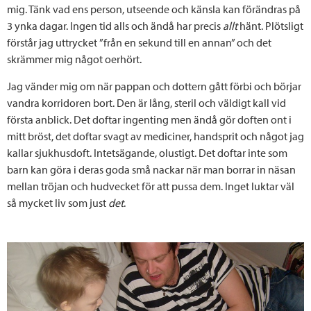
mig. Tänk vad ens person, utseende och känsla kan förändras på
3 ynka dagar. Ingen tid alls och ändå har precis
allt
hänt. Plötsligt
förstår jag uttrycket ”från en sekund till en annan” och det
skrämmer mig något oerhört.
Jag vänder mig om när pappan och dottern gått förbi och börjar
vandra korridoren bort. Den är lång, steril och väldigt kall vid
första anblick. Det doftar ingenting men ändå gör doften ont i
mitt bröst, det doftar svagt av mediciner, handsprit och något jag
kallar sjukhusdoft. Intetsägande, olustigt. Det doftar inte som
barn kan göra i deras goda små nackar när man borrar in näsan
mellan tröjan och hudvecket för att pussa dem. Inget luktar väl
så mycket liv som just
det
.