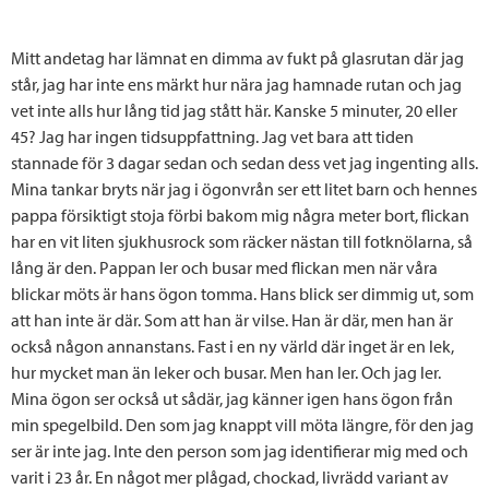
Mitt andetag har lämnat en dimma av fukt på glasrutan där jag
står, jag har inte ens märkt hur nära jag hamnade rutan och jag
vet inte alls hur lång tid jag stått här. Kanske 5 minuter, 20 eller
45? Jag har ingen tidsuppfattning. Jag vet bara att tiden
stannade för 3 dagar sedan och sedan dess vet jag ingenting alls.
Mina tankar bryts när jag i ögonvrån ser ett litet barn och hennes
pappa försiktigt stoja förbi bakom mig några meter bort, flickan
har en vit liten sjukhusrock som räcker nästan till fotknölarna, så
lång är den. Pappan ler och busar med flickan men när våra
blickar möts är hans ögon tomma. Hans blick ser dimmig ut, som
att han inte är där. Som att han är vilse. Han är där, men han är
också någon annanstans. Fast i en ny värld där inget är en lek,
hur mycket man än leker och busar. Men han ler. Och jag ler.
Mina ögon ser också ut sådär, jag känner igen hans ögon från
min spegelbild. Den som jag knappt vill möta längre, för den jag
ser är inte jag. Inte den person som jag identifierar mig med och
varit i 23 år. En något mer plågad, chockad, livrädd variant av