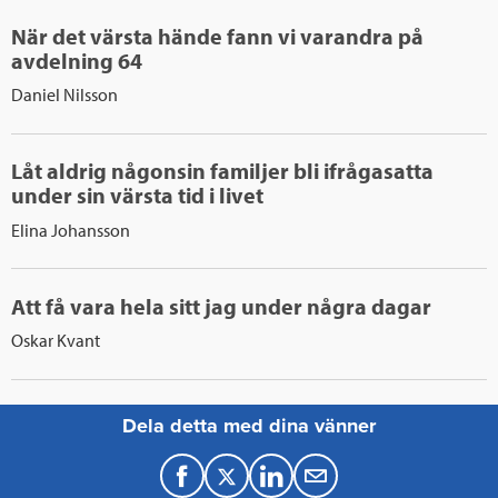
När det värsta hände fann vi varandra på
avdelning 64
Daniel Nilsson
Låt aldrig någonsin familjer bli ifrågasatta
under sin värsta tid i livet
Elina Johansson
Att få vara hela sitt jag under några dagar
Oskar Kvant
Dela detta med dina vänner
F
T
L
M