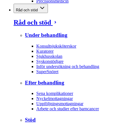
Precisionsmedicin
Råd och stöd
Råd och stöd
Under behandling
Konsultsjuksköterskor
Kuratorer
Sjukhusskolan
Syskonstödjare
Inför undersökning och behandling
SuperSnöret
Efter behandling
Sena komplikationer
Nyckelmottagningar
Uppföljningsmottagningar
Arbete och studier efter barncancer
Stöd