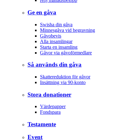
Höj månadsbelopp
Ge en gåva
Swisha din gåva
Minnesgåva vid begravning
Gåvobevis
Alla insamlingar
Starta en insamling
Gåvor via gåvoförmedlare
Så används din gåva
Skattereduktion för gåvor
Insättning via 90-konto
Stora donationer
Värdepapper
Fondspara
Testamente
Event