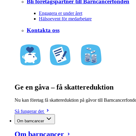
Bli företagspartner till Barncancerfonden
Engagera er under året
Hälsoevent för medarbetare
Kontakta oss
Ge en gåva – få skattereduktion
Nu kan företag få skattereduktion på gåvor till Barncancerfonden
Så fungerar det
Om barncancer
Om barncancer