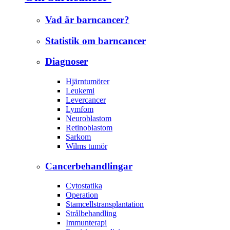
Vad är barncancer?
Statistik om barncancer
Diagnoser
Hjärntumörer
Leukemi
Levercancer
Lymfom
Neuroblastom
Retinoblastom
Sarkom
Wilms tumör
Cancerbehandlingar
Cytostatika
Operation
Stamcellstransplantation
Strålbehandling
Immunterapi