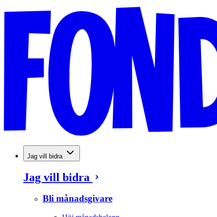
Jag vill bidra
Jag vill bidra
Bli månadsgivare