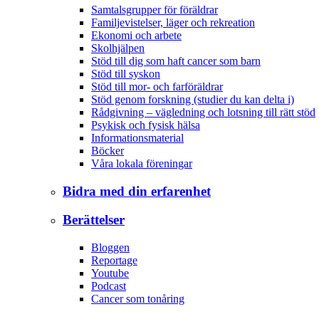
Samtalsgrupper för föräldrar
Familjevistelser, läger och rekreation
Ekonomi och arbete
Skolhjälpen
Stöd till dig som haft cancer som barn
Stöd till syskon
Stöd till mor- och farföräldrar
Stöd genom forskning (studier du kan delta i)
Rådgivning – vägledning och lotsning till rätt stöd
Psykisk och fysisk hälsa
Informationsmaterial
Böcker
Våra lokala föreningar
Bidra med din erfarenhet
Berättelser
Bloggen
Reportage
Youtube
Podcast
Cancer som tonåring