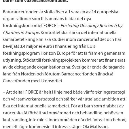
barn- som vuxencancerområdet.
Barncancerfonden är stolta över att vara en av 14 europeiska
organisationer som tillsammans bildar det nya
forskningskonsortiet FORCE –
Fostering Oncology Research by
Charities in Europe
. Konsortiet ska stärka det internationella
samarbetet kring kliniska studier inom cancerområdet och har
beviljats 3,4 miljoner euro i finansiering från EU:s
forskningsprogram Horizon Europe för att ta fram en gemensam
utlysning. Stödet till forskningsprojekten kommer att finansieras
av de deltagande organisationerna. Sverige är enda deltagande
land från Norden och förutom Barncancerfonden är också
Cancerfonden med i konsortiet.
– Att delta i FORCE är helt i linje med både vår forskningsstrategi
och vår samverkansstrategi och stärker vår uttalade ambition att
öka det internationella samarbetet. För att barn som drabbas av
cancer ska få förbättrad omvårdnad och behandling behövs en
kraftsamling, inte minst inom områden där det finns stora behov,
men ett lägre kommersiellt intresse, säger Ola Mattsson,