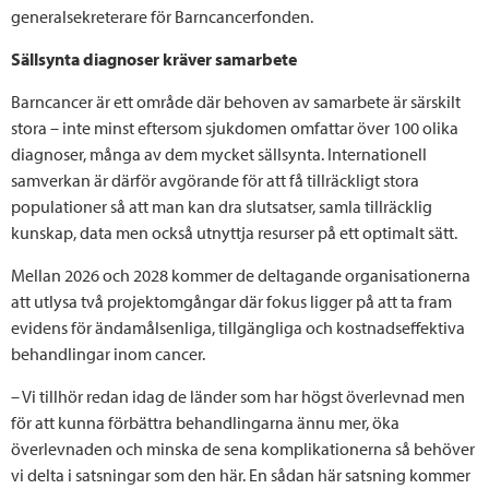
generalsekreterare för Barncancerfonden.
Sällsynta diagnoser kräver samarbete
Barncancer är ett område där behoven av samarbete är särskilt
stora – inte minst eftersom sjukdomen omfattar över 100 olika
diagnoser, många av dem mycket sällsynta. Internationell
samverkan är därför avgörande för att få tillräckligt stora
populationer så att man kan dra slutsatser, samla tillräcklig
kunskap, data men också utnyttja resurser på ett optimalt sätt.
Mellan 2026 och 2028 kommer de deltagande organisationerna
att utlysa två projektomgångar där fokus ligger på att ta fram
evidens för ändamålsenliga, tillgängliga och kostnadseffektiva
behandlingar inom cancer.
– Vi tillhör redan idag de länder som har högst överlevnad men
för att kunna förbättra behandlingarna ännu mer, öka
överlevnaden och minska de sena komplikationerna så behöver
vi delta i satsningar som den här. En sådan här satsning kommer