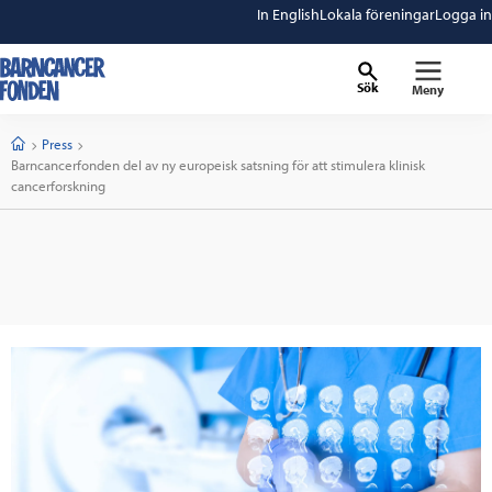
In English
Lokala föreningar
Logga in
Sök
Meny
barncancerfonden
startsida
Start
Press
Current:
Barncancerfonden del av ny europeisk satsning för att stimulera klinisk
cancerforskning