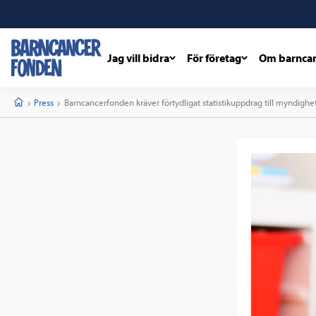
Jag vill bidra
För företag
Om barnca
barncancerfonden
startsida
Start
Press
Current:
Barncancerfonden kräver förtydligat statistikuppdrag till myndighe