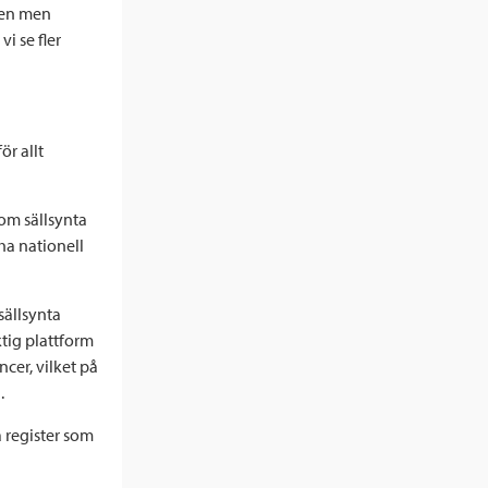
gen men
vi se fler
ör allt
 om sällsynta
ha nationell
sällsynta
tig plattform
cer, vilket på
.
a register som