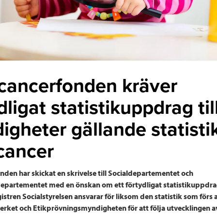
cancerfonden kräver
dligat statistikuppdrag til
igheter gällande statisti
cancer
den har skickat en skrivelse till Socialdepartementet och
epartementet med en önskan om ett förtydligat statistikuppdra
gistren Socialstyrelsen ansvarar för liksom den statistik som förs 
rket och Etikprövningsmyndigheten för att följa utvecklingen av