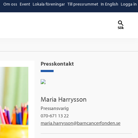
Om oss
Event
Lokala föreningar
Till pressrummet
In English
Logga in
Sök
Presskontakt
Maria Harrysson
Pressansvarig
070-671 13 22
maria.harrysson@barncancerfonden.se