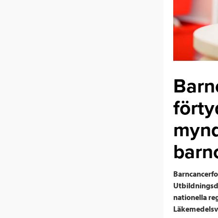
Barn
förty
mynd
barn
Barncancerfon
Utbildningsd
nationella re
Läkemedelsve