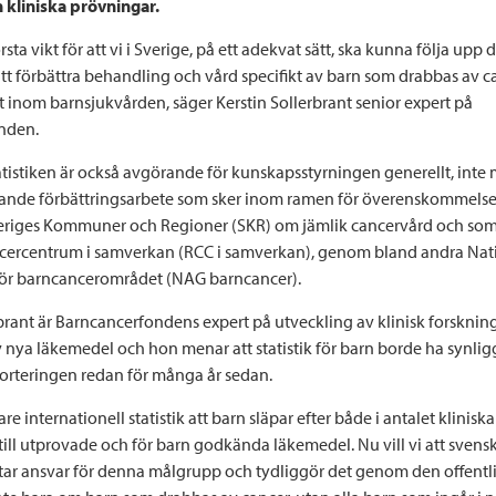
 kliniska prövningar.
rsta vikt för att vi i Sverige, på ett adekvat sätt, ska kunna följa upp 
att förbättra behandling och vård specifikt av barn som drabbas av 
t inom barnsjukvården, säger Kerstin Sollerbrant senior expert på
nden.
tistiken är också avgörande för kunskapsstyrningen generellt, inte 
ttande förbättringsarbete som sker inom ramen för överenskommels
eriges Kommuner och Regioner (SKR) om jämlik cancervård och som
cercentrum i samverkan (RCC i samverkan), genom bland andra Nat
för barncancerområdet (NAG barncancer).
rbrant är Barncancerfondens expert på utveckling av klinisk forsknin
 nya läkemedel och hon menar att statistik för barn borde ha synligg
pporteringen redan för många år sedan.
are internationell statistik att barn släpar efter både i antalet klinis
 till utprovade och för barn godkända läkemedel. Nu vill vi att svens
ar ansvar för denna målgrupp och tydliggör det genom den offentlig