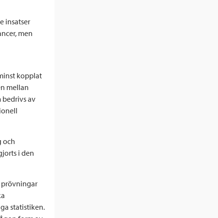
de insatser
cancer, men
minst kopplat
en mellan
 bedrivs av
ionell
g och
jorts i den
ka prövningar
ka
a statistiken.