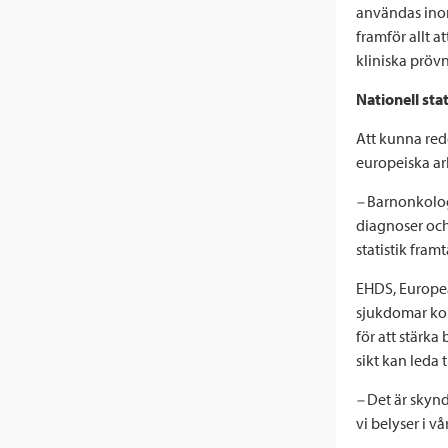
användas inom
framför allt at
kliniska prövn
Nationell stat
Att kunna redo
europeiska ar
–
Barnonkologi
diagnoser och 
statistik fram
EHDS, Europea
sjukdomar kom
för att stärk
sikt kan leda
–
Det är skynd
vi belyser i vå