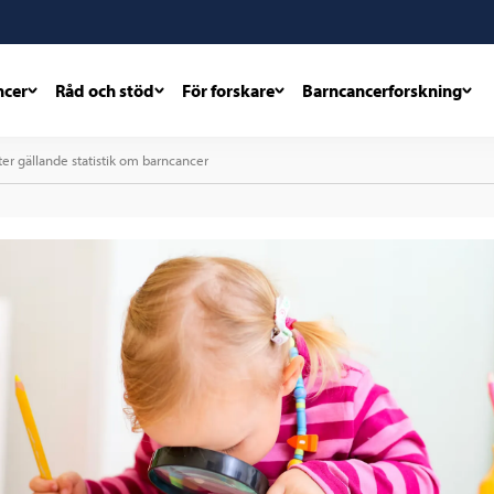
ncer
Råd och stöd
För forskare
Barncancerforskning
ter gällande statistik om barncancer