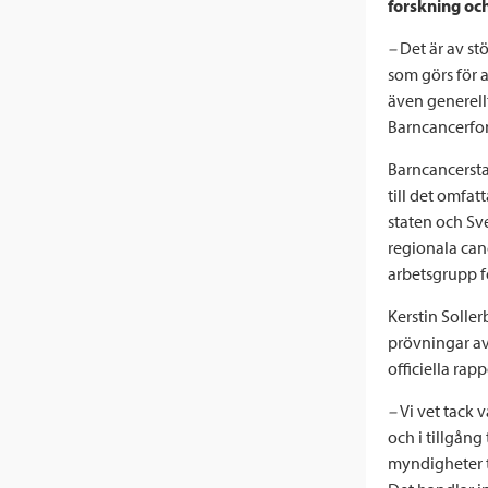
forskning och
–
Det är av stö
som görs för 
även generell
Barncancerfo
Barncancersta
till det omfa
staten och Sv
regionala can
arbetsgrupp 
Kerstin Solle
prövningar av
officiella ra
–
Vi vet tack v
och i tillgång
myndigheter t