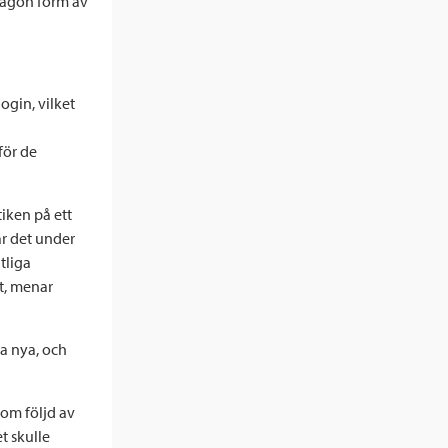
 någon form av
ogin, vilket
för de
tiken på ett
är det under
tliga
t, menar
ga nya, och
som följd av
t skulle