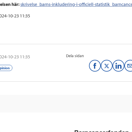
velsen här:
skrivelse_barns-inkludering-i-officiell-statistik_barncan
024-10-23 11:35
Dela sidan
024-10-23 11:35
F
T
L
pinion
a
w
i
c
i
n
e
t
k
b
t
e
o
e
d