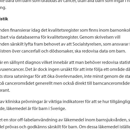
nte bara om barn som drabbas av cancer, utan alla barn som ingår i
ing.
istik
den finansierar idag det kvalitetsregister som finns inom barnonkol
art via databaserna för kvalitetsregister. Genom skrivelsen vill
en särskilt lyfta fram behovet av att Socialstyrelsen, som ansvarar 
gistren över cancerfall och dödsorsaker, ska redovisa data om barn.
r en sällsynt diagnos vilket innebär att man behöver redovisa statis
vuxencancer. Det är dock ingen ursäkt för att inte följa ett område d
ts stora satsningar för att öka överlevnaden, inte minst genom de sta
på cancerområdet generellt men också direkt till barncancerområde
brant.
v kliniska prövningar är viktiga indikatorer för att se hur tillgängli
e, läkemedel är för barn i Sverige.
det en stor off-labelanvändning av läkemedel inom barnsjukvården, 
el prövas och godkänns särskilt för barn. Om dessa läkemedel iställe