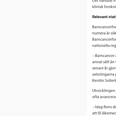
Det handlar i
klinisk forskn
Relevant stat
Barncancerfon
numera är sökb
Barncancerfond
nationella re
–
Barncancer ä
annat sätt än 
senare år gjor
satsningarna 
Kerstin Soller
Utvecklingen a
ofta avancerad
–
Idag finns 
att få läkemed