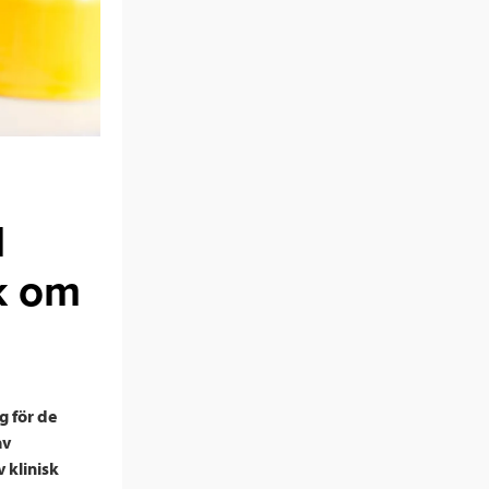
l
k om
g för de
av
 klinisk