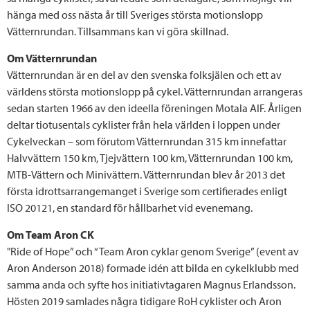
hänga med oss nästa år till Sveriges största motionslopp
Vätternrundan. Tillsammans kan vi göra skillnad.
Om Vätternrundan
Vätternrundan är en del av den svenska folksjälen och ett av
världens största motionslopp på cykel. Vätternrundan arrangeras
sedan starten 1966 av den ideella föreningen Motala AIF. Årligen
deltar tiotusentals cyklister från hela världen i loppen under
Cykelveckan – som förutom Vätternrundan 315 km innefattar
Halvvättern 150 km, Tjejvättern 100 km, Vätternrundan 100 km,
MTB-Vättern och Minivättern. Vätternrundan blev år 2013 det
första idrottsarrangemanget i Sverige som certifierades enligt
ISO 20121, en standard för hållbarhet vid evenemang.
Om Team Aron CK
"Ride of Hope” och “Team Aron cyklar genom Sverige” (event av
Aron Anderson 2018) formade idén att bilda en cykelklubb med
samma anda och syfte hos initiativtagaren Magnus Erlandsson.
Hösten 2019 samlades några tidigare RoH cyklister och Aron