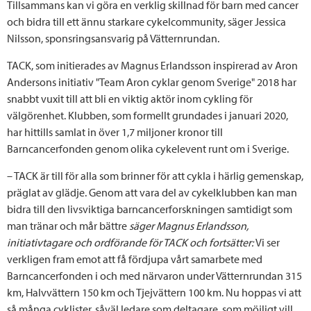
Tillsammans kan vi göra en verklig skillnad för barn med cancer
och bidra till ett ännu starkare cykelcommunity, säger Jessica
Nilsson, sponsringsansvarig på Vätternrundan.
TACK, som initierades av Magnus Erlandsson inspirerad av Aron
Andersons initiativ "Team Aron cyklar genom Sverige" 2018 har
snabbt vuxit till att bli en viktig aktör inom cykling för
välgörenhet. Klubben, som formellt grundades i januari 2020,
har hittills samlat in över 1,7 miljoner kronor till
Barncancerfonden genom olika cykelevent runt om i Sverige.
– TACK är till för alla som brinner för att cykla i härlig gemenskap,
präglat av glädje. Genom att vara del av cykelklubben kan man
bidra till den livsviktiga barncancerforskningen samtidigt som
man tränar och mår bättre
säger Magnus Erlandsson,
initiativtagare och ordförande för TACK och fortsätter:
Vi ser
verkligen fram emot att få fördjupa vårt samarbete med
Barncancerfonden i och med närvaron under Vätternrundan 315
km, Halvvättern 150 km och Tjejvättern 100 km. Nu hoppas vi att
så många cyklister, såväl ledare som deltagare, som möjligt vill