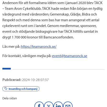
Anderson för att formalisera idéen som i januari 2020 blev TACK
– Team Aron Cykelklubb. TACK hade redan från början en tydlig
värdegrund med värdeorden; Gemenskap, Glädje, Bidra och
Respekt och med denna som bas har man arrangerat ett antal
cykelevent runt om i landet. Genom medlemmar, sponsorer,
event och stödjande bidragsgivare har TACK hittills samlat in
drygt 1 700 000 kronor till Barncancerfonden.
Läs mer på:
https://teamaronck.se/
För kontakt, vänligen mejla på:
event@teamaronck.se
Publicerad:
2024-10-28 07:57
Insamling och kampanj
Dela sidan
F
T
L
M