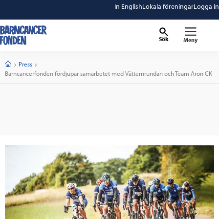
In English
Lokala föreningar
Logga in
Sök
Meny
barncancerfonden
startsida
Start
Press
Current:
Barncancerfonden fördjupar samarbetet med Vätternrundan och Team Aron CK