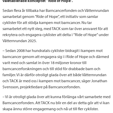
väletablerade konceptet ”Ride of Hope”.
Sedan flera år tillbaka har Barncancerfonden och Vätternrundan
samarbetat genom "Ride of Hope", ett initiativ som samlar
cyklister för att stödja kampen mot barncancer. Nu tar
samarbetet ett nytt steg, med TACK som tar över ansvaret för att
rekrytera och engagera cyklister att delta i ”Ride of Hope” under
Vätternrundan 2025.
– Sedan 2008 har hundratals cyklister bidragit i kampen mot
barncancer genom att engagera sig i i Ride of Hope och därmed
varit med och samlat in över 18 miljoner kronor till
barncancerforskningen och till stöd för drabbade barn och
familjer. Vi är därför otroligt glada över att både Vätternrundan
och TACK är med oss i kampen mot barncancer, säger Jonathan
Svensson, projektledare på Barncancerfonden.
– Vi är otroligt glada över att kunna förlänga vårt samarbete med
Barncancerfonden. Att TACK nu blir en del av detta gör att vi kan
skapa ännu större engagemang och nå ut till fler cyklister.