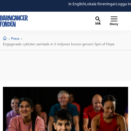
In English
Lokala föreningar
Logga in
Sök
Meny
barncancerfonden
startsida
Start
Press
Current:
Engagerade cyklister samlade in 3 miljoner kronor genom Spin of Hope