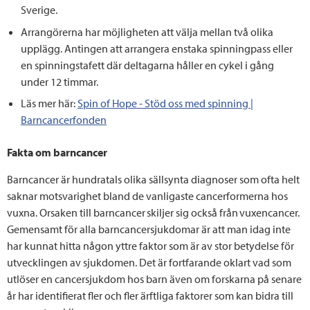
Sverige.
Arrangörerna har möjligheten att välja mellan två olika
upplägg. Antingen att arrangera enstaka spinningpass eller
en spinningstafett där deltagarna håller en cykel i gång
under 12 timmar.
Läs mer här:
Spin of Hope - Stöd oss med spinning |
Barncancerfonden
Fakta om barncancer
Barncancer är hundratals olika sällsynta diagnoser som ofta helt
saknar motsvarighet bland de vanligaste cancerformerna hos
vuxna. Orsaken till barncancer skiljer sig också från vuxencancer.
Gemensamt för alla barncancersjukdomar är att man idag inte
har kunnat hitta någon yttre faktor som är av stor betydelse för
utvecklingen av sjukdomen. Det är fortfarande oklart vad som
utlöser en cancersjukdom hos barn även om forskarna på senare
år har identifierat fler och fler ärftliga faktorer som kan bidra till