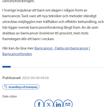
cancerutvecklingen.
I Sverige insjuknar ett barn om dagen i någon form av
barncancer. Tack vare att nya tekniker och metoder ständigt
utvecklas möjliggörs mer träffsäker och effektiv behandling, och
här ligger svensk barncancerforskning långt fram. Av de som
drabbas av barncancer överlever 85 procent, men trots
framstegen dör ett barn i veckan.
Här kan du läsa mer:
Barncancer - Fakta om barncancer |
Barncancerfonden
Publicerad:
2023-04-04 04:30
Insamling och kampanj
Dela sidan
F
T
L
M