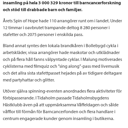
insamling på hela 3 000 329 kronor till barncancerforskning
och stöd till drabbade barn och familjer.
Årets Spin of Hope hade 110 arrangörer runt om i landet. Under
12 timmar i oavbrutet trampande deltog 8 280 personer i
stafetter och 2075 personer i enskilda pass.
Bland annat syntes den lokala brandkåren i Bollebygd cykla i
arbetskläder, vissa arrangörer hade maskotar och utklädnader
och på flera håll fanns välpyntade cyklar. I Malung motiverades
cyklisterna med filmquiz och ”sing along”-pass med livemusik
och det allra sista stafettpasset hejades på av tidigare deltagare
med partyhattar och glitter.
Utöver själva spinning-eventen anordnades flera aktiviteter för
förbipasserande. I Tidaholm passade Tidaholmsbygdens
Hästklubb även på att uppmärksamma Våffeldagen och sålde
våfflor till förmån för Barncancerfonden och flera handlare i
centrum engagerade kunder genom insamling i butikerna.