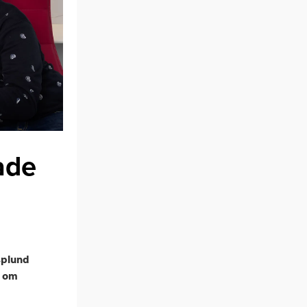
ade
Asplund
n om