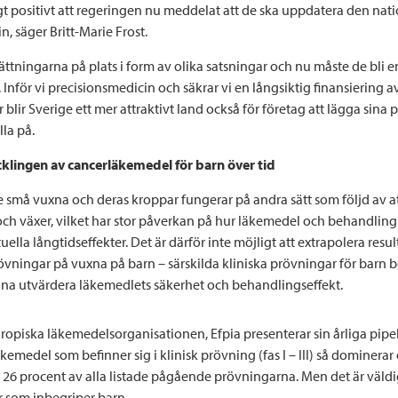
igt positivt att regeringen nu meddelat att de ska uppdatera den nati
n, säger Britt-Marie Frost.
sättningarna på plats i form av olika satsningar och nu måste de bli 
 Inför vi precisionsmedicin och säkrar vi en långsiktig finansiering a
r blir Sverige ett mer attraktivt land också för företag att lägga sina 
lla på.
klingen av cancerläkemedel för barn över tid
te små vuxna och deras kroppar fungerar på andra sätt som följd av a
och växer, vilket har stor påverkan på hur läkemedel och behandling
ella långtidseffekter. Det är därför inte möjligt att extrapolera resul
övningar på vuxna på barn – särskilda kliniska prövningar för barn b
unna utvärdera läkemedlets säkerhet och behandlingseffekt.
ropiska läkemedelsorganisationen, Efpia presenterar sin årliga pipe
kemedel som befinner sig i klinisk prövning (fas I – III) så dominera
a 26 procent av alla listade pågående prövningarna. Men det är väldi
 som inbegriper barn.