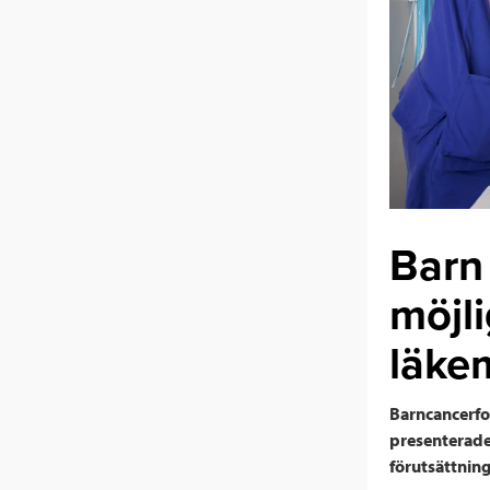
Barn
möjli
läke
Barncancerfon
presenterade
förutsättning