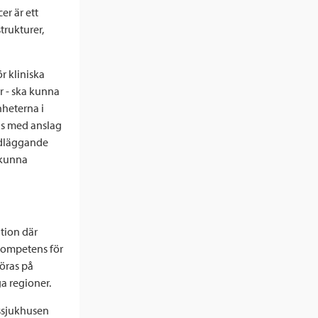
er är ett
rukturer,
r kliniska
or - ska kunna
nheterna i
as med anslag
undläggande
 kunna
tion där
kompetens för
göras på
a regioner.
tssjukhusen