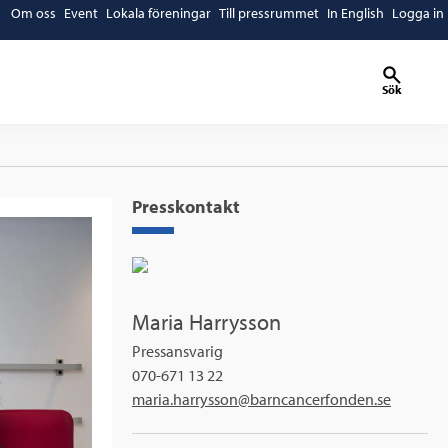
Om oss
Event
Lokala föreningar
Till pressrummet
In English
Logga in
Sök
Presskontakt
Maria Harrysson
Pressansvarig
070-671 13 22
maria.harrysson@barncancerfonden.se