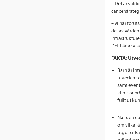
– Det är väld
cancerstrategi
– Vi har förut
del av vården.
infrastrukture
Det tjänar vi a
FAKTA: Utvec
Barn är in
utvecklas 
samt eventu
kliniska pr
fullt ut k
När den eu
om vilka lä
utgör cirk
prövningar