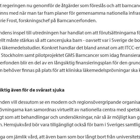
tt regeringen nu genomför de åtgärder som föreslås och att barncanc
nns med när man tar fram planer för gemensamma nationella infrast
arie Frost, forskningschef på Barncancerfonden.
dens inspel till utredningen har handlat om att förutsättningarna fö
llt måste stärkas så att cancersjuka barn - oavsett var i Sverige de b
ska läkemedelsstudier. Konkret handlar det bland annat om att ITCC-e
Stockholm samt pilotprojektet GMS Barncancer som idag finansier
erfonden blir en del av en långsiktig finansieringsplan för den gr
m behöver finnas på plats för att kliniska läkemedelsprövningar ska
iktig även för de svårast sjuka
den vill dessutom se en modern och regionsövergripande organisa
vningarna kan samordnas virtuellt av nationella centra med spets
igt som att behandlingar och undersökningar, när så är möjligt kan 
 Hemsjukvård bör vara tillgängligt också för barn i Sveriges samtlig
åga om jämlik vård, att även barn som bor långt bort från universite