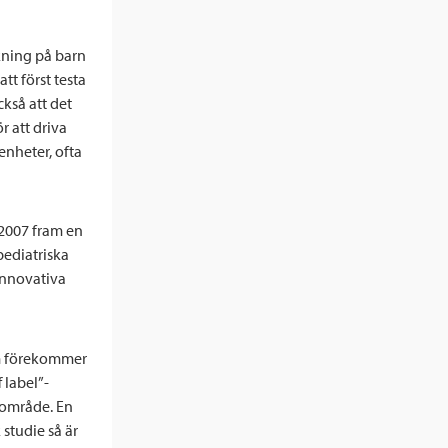
skning på barn
tt först testa
kså att det
r att driva
nheter, ofta
 2007 fram en
pediatriska
innovativa
om förekommer
f label”-
sområde. En
 studie så är