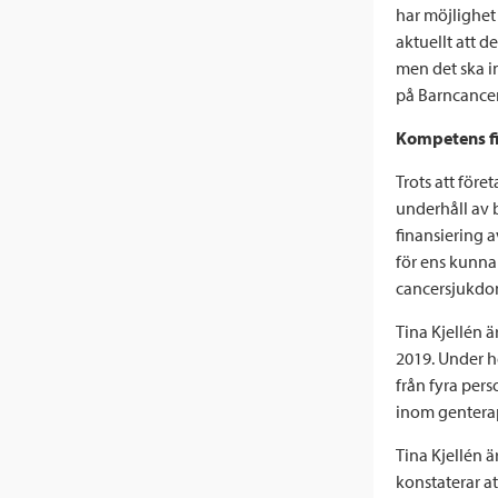
har möjlighet a
aktuellt att d
men det ska i
på Barncance
Kompetens f
Trots att före
underhåll av b
finansiering 
för ens kunna
cancersjukdom
Tina Kjellén 
2019. Under he
från fyra pers
inom genterap
Tina Kjellén ä
konstaterar a