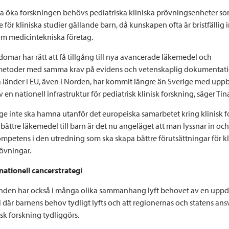
na öka forskningen behövs pediatriska kliniska prövningsenheter so
 för kliniska studier gällande barn, då kunskapen ofta är bristfällig
m medicintekniska företag.
omar har rätt att få tillgång till nya avancerade läkemedel och
etoder med samma krav på evidens och vetenskaplig dokumentat
länder i EU, även i Norden, har kommit längre än Sverige med up
v en nationell infrastruktur för pediatrisk klinisk forskning, säger Tin
rige inte ska hamna utanför det europeiska samarbetet kring klinisk 
bättre läkemedel till barn är det nu angeläget att man lyssnar in oc
ompetens i den utredning som ska skapa bättre förutsättningar för kl
övningar.
ationell cancerstrategi
nden har också i många olika sammanhang lyft behovet av en uppd
 där barnens behov tydligt lyfts och att regionernas och statens ansv
k forskning tydliggörs.