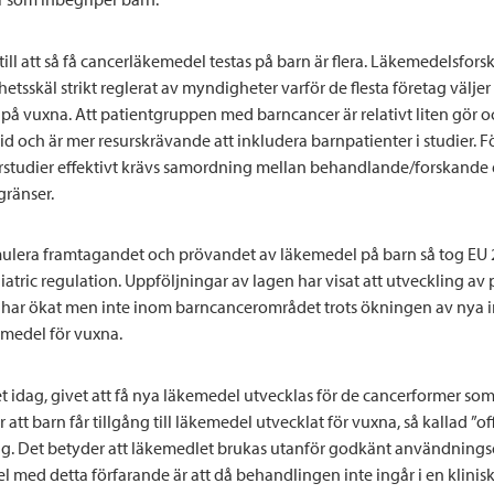
ill att så få cancerläkemedel testas på barn är flera. Läkemedelsfor
hetsskäl strikt reglerat av myndigheter varför de flesta företag väljer a
på vuxna. Att patientgruppen med barncancer är relativt liten gör oc
tid och är mer resurskrävande att inkludera barnpatienter i studier. Fö
studier effektivt krävs samordning mellan behandlande/forskande e
gränser.
imulera framtagandet och prövandet av läkemedel på barn så tog EU
iatric regulation. Uppföljningar av lagen har visat att utveckling av 
har ökat men inte inom barncancerområdet trots ökningen av nya 
medel för vuxna.
et idag, givet att få nya läkemedel utvecklas för de cancerformer s
r att barn får tillgång till läkemedel utvecklat för vuxna, så kallad ”of
. Det betyder att läkemedlet brukas utanför godkänt användning
l med detta förfarande är att då behandlingen inte ingår i en klinisk