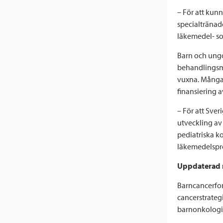
– För att kun
specialtränade
läkemedel- so
Barn och ungd
behandlingsm
vuxna. Många 
finansiering a
– För att Sve
utveckling av 
pediatriska k
läkemedelspr
Uppdaterad n
Barncancerfo
cancerstrategi
barnonkologis