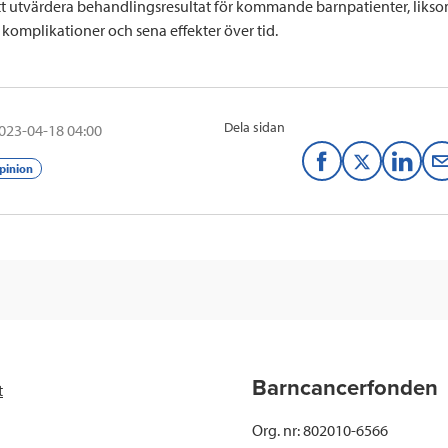
att utvärdera behandlingsresultat för kommande barnpatienter, likso
 komplikationer och sena effekter över tid.
Dela sidan
023-04-18 04:00
F
T
L
pinion
a
w
i
c
i
n
e
t
k
b
t
e
o
e
d
Barncancerfonden
t
o
r
I
Org. nr: 802010-6566
k
n