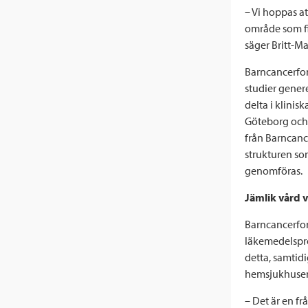
– Vi hoppas a
område som fi
säger Britt-M
Barncancerfon
studier genere
delta i klini
Göteborg och 
från Barncanc
strukturen so
genomföras.
Jämlik vård v
Barncancerfon
läkemedelsprö
detta, samtid
hemsjukhusen.
– Det är en fr