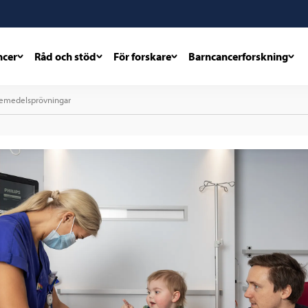
ncer
Råd och stöd
För forskare
Barncancerforskning
äkemedelsprövningar