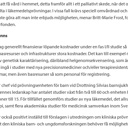
tt få vård i hemmet, detta framför allt i ett palliativt skede, när det o
elta i läkemedelsprövningar. I vissa fall krävs speciell omvårdnad o
nte göra att man inte erbjuds möjligheten, menar Britt-Marie Frost, 
rfonden.
inns
tag generellt finansierar löpande kostnader under en fas I/II studie s
asresurser och infrastrukturer stora kostnader. Det kan till exempel 
av genetisk karaktärisering, däribland helgenomsekvensering, som 
 ingå i studier med nya precisionsmediciner och/eller terapiresistent
ar, men även basresurser så som personal för registrering.
är chef vid prövningsenheten för barn vid Drottning Silvias barnsjuk
nnes ledarskap har antalet studier växt från två till 60 och enheten
oner till 15. För tillfället genomförs studier av nya läkemedel, det all
i, samt flera akademiska studier för medicinsk samverkan inom Sve
r också positivt inställd till förslagen i utredningen om kliniska prö
tt den kliniska barn- och ungdomsforskningen behöver få möjlighete