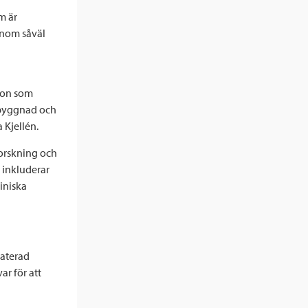
m är
 inom såväl
ion som
pbyggnad och
a Kjellén.
forskning och
h inkluderar
iniska
aterad
ar för att