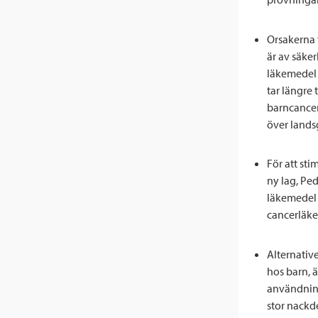
Orsakerna t
är av säker
läkemedel 
tar längre 
barncancer
över lands
För att st
ny lag, Ped
läkemedel 
cancerläke
Alternativ
hos barn, ä
användning
stor nackde