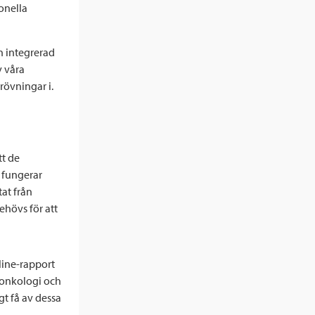
onella
en integrerad
v våra
prövningar i.
tt de
 fungerar
tat från
ehövs för att
line-rapport
r onkologi och
gt få av dessa