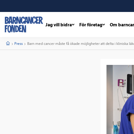
Jag vill bidra
För företag
Om barnca
barncancerfonden
startsida
Start
Press
Current:
Barn med cancer måste få ökade möjligheter att delta i kliniska l