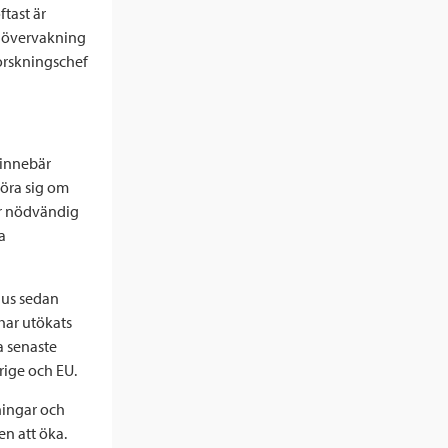
ftast är
ch övervakning
forskningschef
å innebär
röra sig om
är nödvändig
a
hus sedan
 har utökats
ra senaste
rige och EU.
vningar och
n att öka.