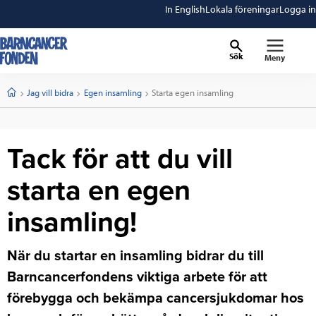
In English
Lokala föreningar
Logga in
Sök
Meny
barncancerfonden
startsida
Start
Jag vill bidra
Egen insamling
Current:
Starta egen insamling
Tack för att du vill
starta en egen
insamling!
När du startar en insamling bidrar du till
Barncancerfondens viktiga arbete för att
förebygga och bekämpa cancersjukdomar hos