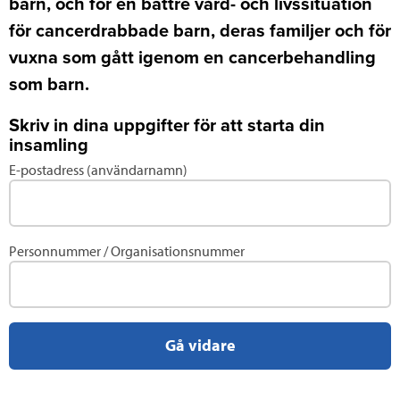
barn, och för en bättre vård- och livssituation
för cancerdrabbade barn, deras familjer och för
vuxna som gått igenom en cancerbehandling
som barn.
Skriv in dina uppgifter för att starta din
insamling
E-postadress (användarnamn)
Fyll
i
uppgifter
för
Personnummer / Organisationsnummer
ett
befintligt
konto
Gå vidare