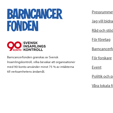
Pressrumme
Jag vill bidra
Råd och stö
För företag
Barncancerf
Barncancerfonden granskas av Svensk
För forskare
Insamlingskontroll, vilka bevakar att organisationer
Event
med 90-konto använder minst 75 % av intäkterna
till verksamhetens ändamål.
Politik och 
Våra lokala 