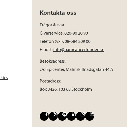
Kontakta oss
Frågor & svar
Givarservice: 020-90 20 90
Telefon (vxl): 08-584 209 00
E-post:
info@barncancerfonden.se
Besöksadress:
c/o Epicenter, Malmskillnadsgatan 44 A
okies
Postadress:
Box 3426, 103 68 Stockholm
F
X
Y
L
I
B
a
o
i
n
l