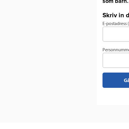
som barn.
Skriv in 
E-postadress
Fyll
i
uppgifter
för
Personnumme
ett
befintligt
konto
Gå