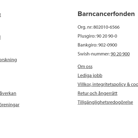
Barncancerfonden
t
Org. nr: 802010-6566
Plusgiro: 90 20 90-0
d
Bankgiro: 902-0900
Swish-nummer:
90 20 900
orskning
Om oss
Lediga jobb
Villkor, integritetspolicy & co
Retur och ångerrätt
påverkan
Tillgänglighetsredogörelse
föreningar