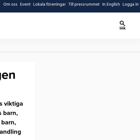
Om oss
Event
Lokala föreningar
Till pressrummet
In English
Logga in
Sök
gen
s viktiga
 barn,
 barn,
handling