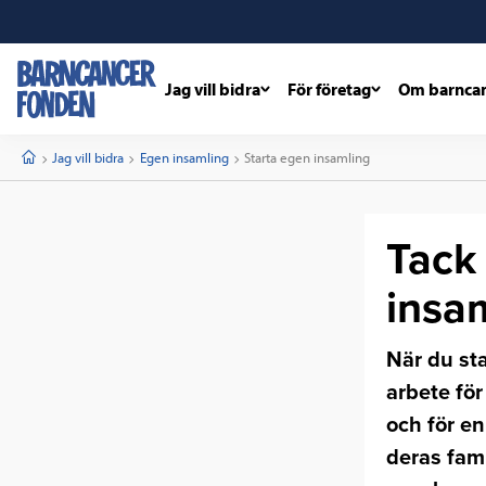
Jag vill bidra
För företag
Om barnca
barncancerfonden
startsida
Start
Jag vill bidra
Egen insamling
Current:
Starta egen insamling
Tack 
insam
När du sta
arbete fö
och för en
deras fam