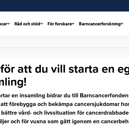
ncer
Råd och stöd
För forskare
Barncancerforskning
för att du vill starta en e
ling!
rtar en insamling bidrar du till Barncancerfonden
r att förebygga och bekämpa cancersjukdomar hos
 bättre vård- och livssituation för cancerdrabbade
iljer och för vuxna som gått igenom en cancerbe