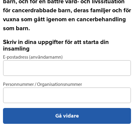
barn, och för en bättre vård- och livssituation
för cancerdrabbade barn, deras familjer och för
vuxna som gått igenom en cancerbehandling
som barn.
Skriv in dina uppgifter för att starta din
insamling
E-postadress (användarnamn)
Fyll
i
uppgifter
för
Personnummer / Organisationsnummer
ett
befintligt
konto
Gå vidare