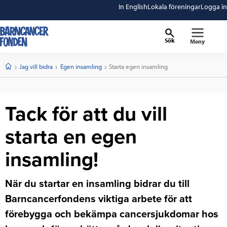
In English
Lokala föreningar
Logga in
Sök
Meny
barncancerfonden
startsida
Start
Jag vill bidra
Egen insamling
Current:
Starta egen insamling
Tack för att du vill
starta en egen
insamling!
När du startar en insamling bidrar du till
Barncancerfondens viktiga arbete för att
förebygga och bekämpa cancersjukdomar hos