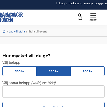
In English
Lokala föreningar
Logga in
Sök
Meny
barncancerfonden
startsida
Start
Jag vill bidra
Current:
Bidra till event
Hur mycket vill du ge?
Välj belopp
500 kr
350 kr
200 kr
Välj annat belopp
(valfri, ex: 1000)
Klicka