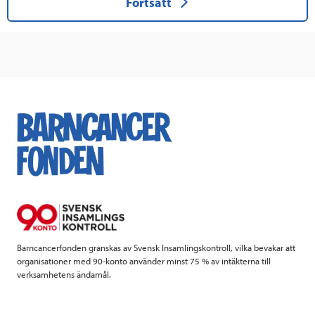
Fortsätt
här
för
att
fortsätta
Barncancerfonden granskas av Svensk Insamlingskontroll, vilka bevakar att
organisationer med 90-konto använder minst 75 % av intäkterna till
verksamhetens ändamål.