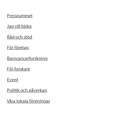
Pressrummet
Jag vill bidra
Råd och stöd
För företag
Barncancerforskning
För forskare
Event
Politik och påverkan
Våra lokala föreningar