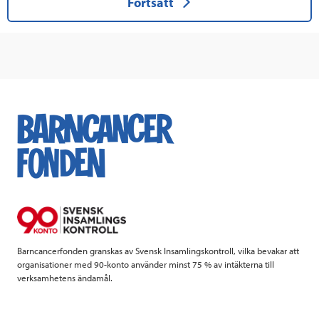
Fortsätt
här
för
att
fortsätta
Barncancerfonden granskas av Svensk Insamlingskontroll, vilka bevakar att
organisationer med 90-konto använder minst 75 % av intäkterna till
verksamhetens ändamål.