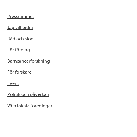
Pressrummet
Jag vill bidra
Råd och stöd
För företag
Barncancerforskning
För forskare
Event
Politik och påverkan
Våra lokala föreningar