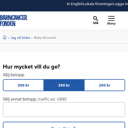
In English
Lokala föreningar
Logga in
Sök
Meny
barncancerfonden
startsida
Start
Jag vill bidra
Current:
Bidra till event
Hur mycket vill du ge?
Välj belopp
500 kr
350 kr
200 kr
Välj annat belopp
(valfri, ex: 1000)
Klicka