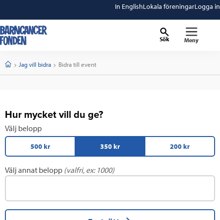
In English
Lokala föreningar
Logga in
Sök
Meny
barncancerfonden
startsida
Start
Jag vill bidra
Current:
Bidra till event
Hur mycket vill du ge?
Välj belopp
500 kr
350 kr
200 kr
Välj annat belopp
(valfri, ex: 1000)
Klicka