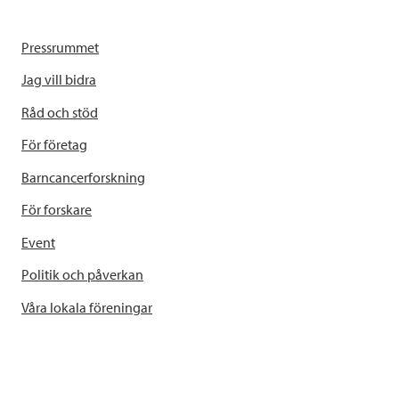
Pressrummet
Jag vill bidra
Råd och stöd
För företag
Barncancerforskning
För forskare
Event
Politik och påverkan
Våra lokala föreningar