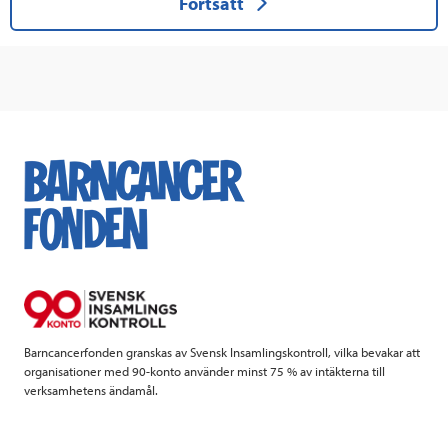
Fortsätt
här
för
att
fortsätta
Barncancerfonden granskas av Svensk Insamlingskontroll, vilka bevakar att
organisationer med 90-konto använder minst 75 % av intäkterna till
verksamhetens ändamål.