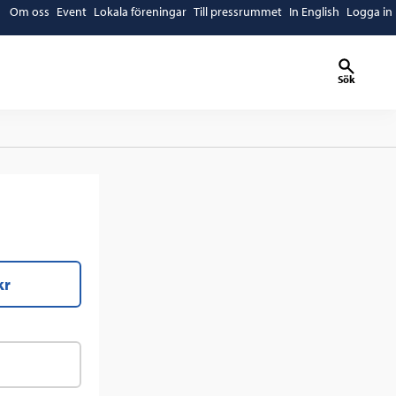
Om oss
Event
Lokala föreningar
Till pressrummet
In English
Logga in
Sök
kr