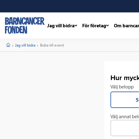
Jag vill bidra
För företag
Om barnca
barncancerfonden
startsida
Start
Jag vill bidra
Current:
Bidra till event
Hur mycke
Välj belopp
5
Välj annat be