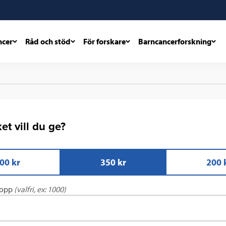
ncer
Råd och stöd
För forskare
Barncancerforskning
t vill du ge?
00 kr
350 kr
200 
lopp
(valfri, ex: 1000)