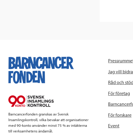
Klicka
här
för
att
fortsätta
Pressrumme
Jag vill bidra
Råd och stö
För företag
Barncancerf
Barncancerfonden granskas av Svensk
För forskare
Insamlingskontroll, vilka bevakar att organisationer
Event
med 90-konto använder minst 75 % av intäkterna
till verksamhetens ändamål.