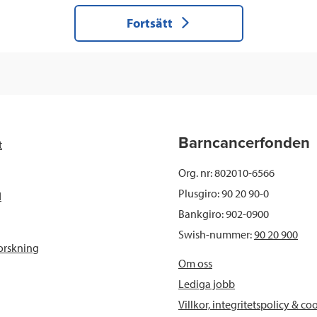
Fortsätt
Barncancerfonden
t
Org. nr: 802010-6566
Plusgiro: 90 20 90-0
d
Bankgiro: 902-0900
Swish-nummer:
90 20 900
orskning
Om oss
Lediga jobb
Villkor, integritetspolicy & co