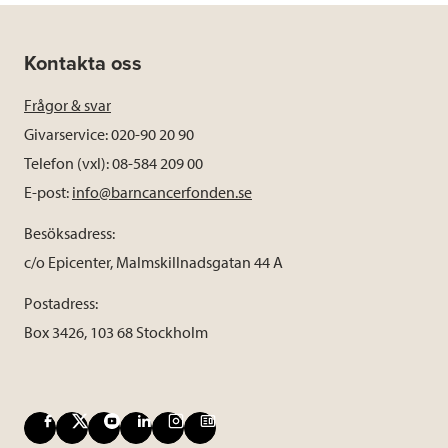
Kontakta oss
Frågor & svar
Givarservice: 020-90 20 90
Telefon (vxl): 08-584 209 00
E-post:
info@barncancerfonden.se
Besöksadress:
c/o Epicenter, Malmskillnadsgatan 44 A
Postadress:
Box 3426, 103 68 Stockholm
F
X
Y
L
I
B