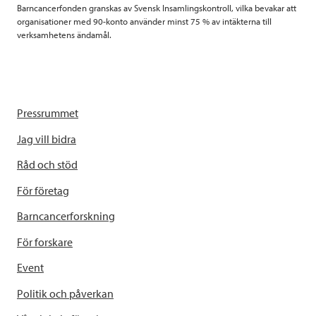
Barncancerfonden granskas av Svensk Insamlingskontroll, vilka bevakar att
organisationer med 90-konto använder minst 75 % av intäkterna till
verksamhetens ändamål.
Pressrummet
Jag vill bidra
Råd och stöd
För företag
Barncancerforskning
För forskare
Event
Politik och påverkan