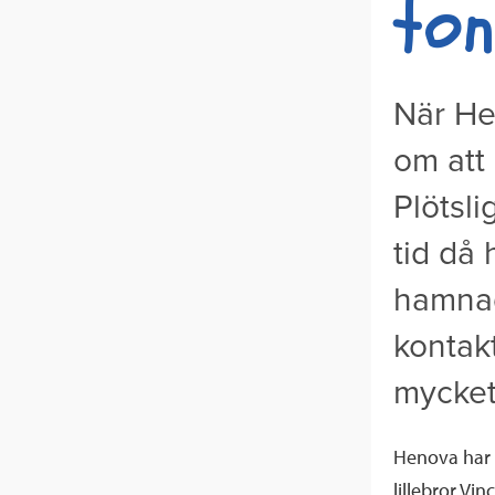
ton
När He
om att
Plötsli
tid då
hamna
kontak
mycket
Henova har s
lillebror Vi