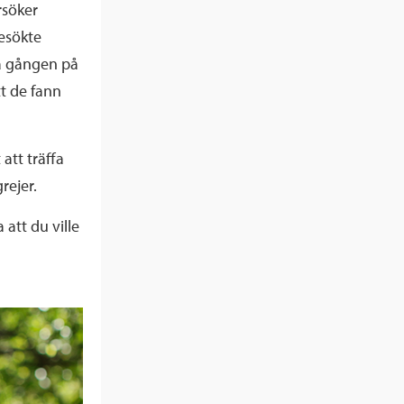
rsöker
besökte
a gången på
t de fann
att träffa
rejer.
att du ville