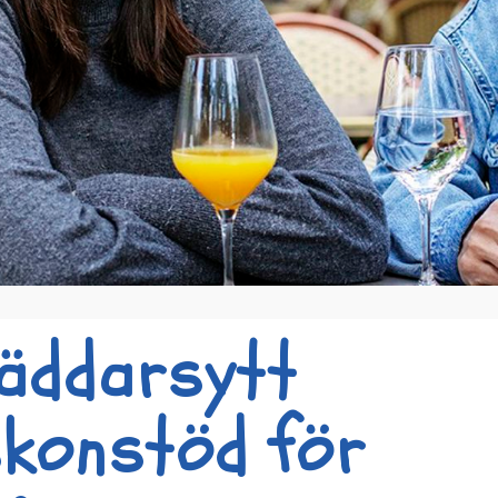
äddarsytt
konstöd för