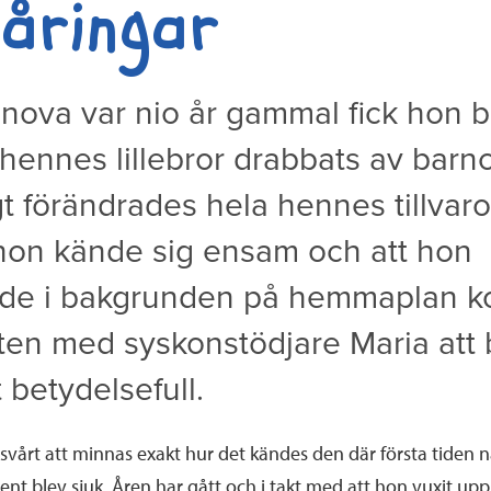
åringar
nova var nio år gammal fick hon 
 hennes lillebror drabbats av barn
gt förändrades hela hennes tillvaro
 hon kände sig ensam och att hon
de i bakgrunden på hemmaplan 
ten med syskonstödjare Maria att b
 betydelsefull.
vårt att minnas exakt hur det kändes den där första tiden 
ncent blev sjuk. Åren har gått och i takt med att hon vuxit up