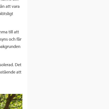
ån att vara
lötsligt
ma till att
 syns och får
i bakgrunden
solerad. Det
mstående att