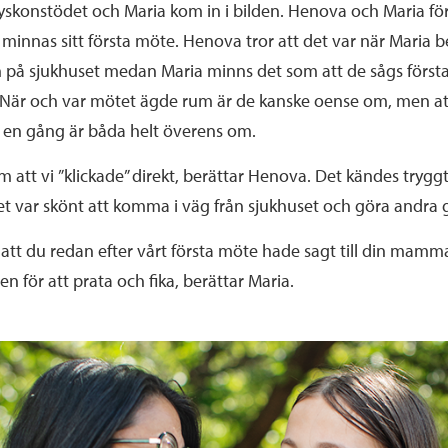
yskonstödet och Maria kom in i bilden. Henova och Maria fö
minnas sitt första möte. Henova tror att det var när Maria 
 på sjukhuset medan Maria minns det som att de sågs först
. När och var mötet ägde rum är de kanske oense om, men at
 en gång är båda helt överens om.
m att vi ”klickade” direkt, berättar Henova. Det kändes tryggt 
t var skönt att komma i väg från sjukhuset och göra andra g
att du redan efter vårt första möte hade sagt till din mamma 
gen för att prata och fika, berättar Maria.