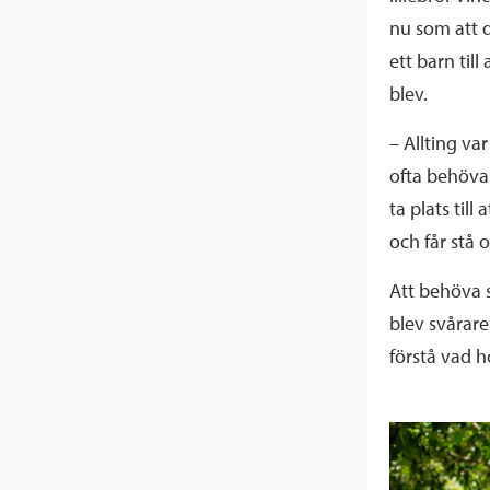
nu som att d
ett barn til
blev.
– Allting va
ofta behöva 
ta plats til
och får stå 
Att behöva s
blev svårare
förstå vad 