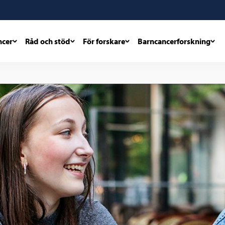
ncer
Råd och stöd
För forskare
Barncancerforskning