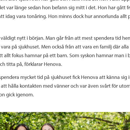
et var länge sedan hon befann sig mitt i det. Hon har gått fr
l att idag vara tonåring. Hon minns dock hur annorlunda allt p
r väldigt nytt i början. Man går från att mest spendera tid hem
vara på sjukhuset. Men också från att vara en familj där alla
l att allt fokus hamnar på ett barn. Som syskon hamnar man 
och titta på, förklarar Henova.
pendera mycket tid på sjukhuset fick Henova att känna sig i
 att hålla kontakten med vänner och var även svårt för uto
hon gick igenom.