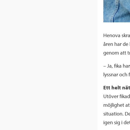
Henova skrat
åren har de
genom att trä
– Ja, fika h
lyssnar och f
Ett helt nä
Utöver fika
möjlighet at
situation. D
igen sig i d