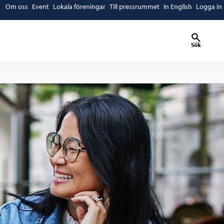
Om oss
Event
Lokala föreningar
Till pressrummet
In English
Logga in
Sök