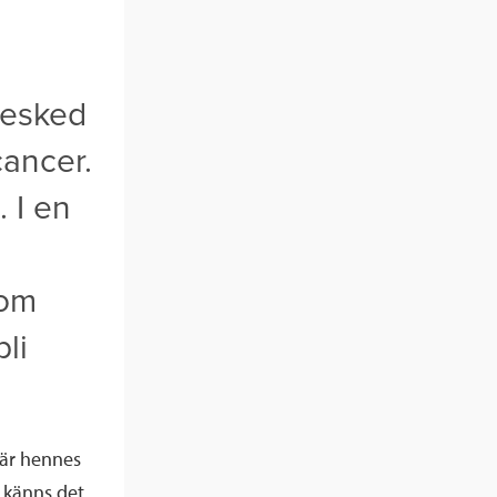
besked
cancer.
. I en
kom
li
när hennes
p känns det