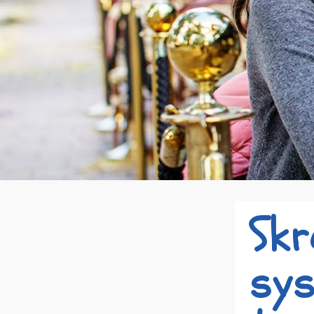
Skr
sys