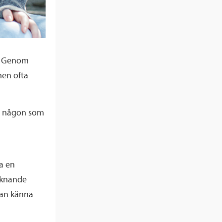
ej. Genom
men ofta
med någon som
a en
liknande
kan känna