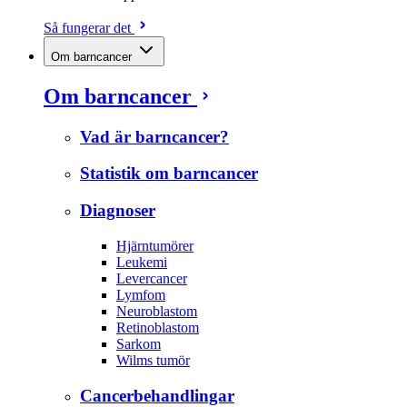
Så fungerar det
Om barncancer
Om barncancer
Vad är barncancer?
Statistik om barncancer
Diagnoser
Hjärntumörer
Leukemi
Levercancer
Lymfom
Neuroblastom
Retinoblastom
Sarkom
Wilms tumör
Cancerbehandlingar