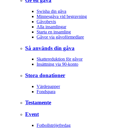
Ge en gåva
Swisha din gåva
Minnesgåva vid begravning
Gåvobevis
Alla insamlingar
Starta en insamling
Gåvor via gåvoförmedlare
Så används din gåva
Skattereduktion för gåvor
Insättning via 90-konto
Stora donationer
Värdepapper
Fondspara
Testamente
Event
Fotbollströjefredag