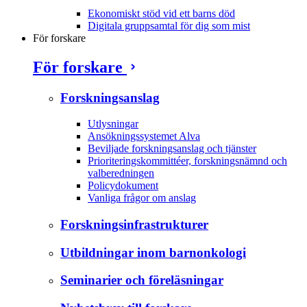
Ekonomiskt stöd vid ett barns död
Digitala gruppsamtal för dig som mist
För forskare
För forskare
Forskningsanslag
Utlysningar
Ansökningssystemet Alva
Beviljade forskningsanslag och tjänster
Prioriteringskommittéer, forskningsnämnd och
valberedningen
Policydokument
Vanliga frågor om anslag
Forskningsinfrastrukturer
Utbildningar inom barnonkologi
Seminarier och föreläsningar