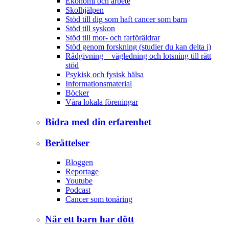
Ekonomi och arbete
Skolhjälpen
Stöd till dig som haft cancer som barn
Stöd till syskon
Stöd till mor- och farföräldrar
Stöd genom forskning (studier du kan delta i)
Rådgivning – vägledning och lotsning till rätt
stöd
Psykisk och fysisk hälsa
Informationsmaterial
Böcker
Våra lokala föreningar
Bidra med din erfarenhet
Berättelser
Bloggen
Reportage
Youtube
Podcast
Cancer som tonåring
När ett barn har dött