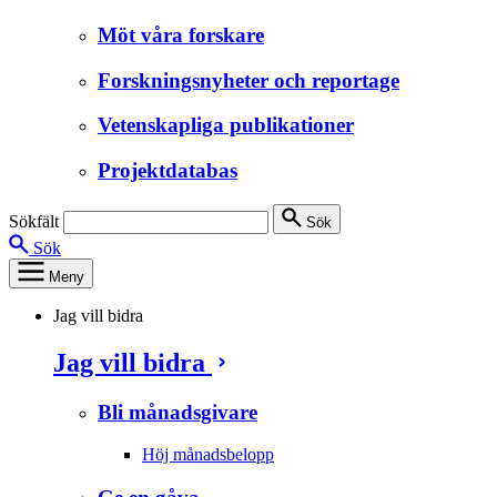
Möt våra forskare
Forskningsnyheter och reportage
Vetenskapliga publikationer
Projektdatabas
Sökfält
Sök
Sök
Meny
Jag vill bidra
Jag vill bidra
Bli månadsgivare
Höj månadsbelopp