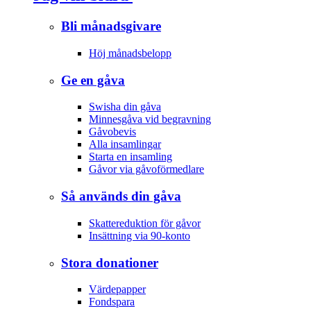
Bli månadsgivare
Höj månadsbelopp
Ge en gåva
Swisha din gåva
Minnesgåva vid begravning
Gåvobevis
Alla insamlingar
Starta en insamling
Gåvor via gåvoförmedlare
Så används din gåva
Skattereduktion för gåvor
Insättning via 90-konto
Stora donationer
Värdepapper
Fondspara