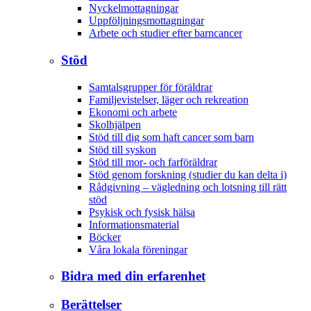
Nyckelmottagningar
Uppföljningsmottagningar
Arbete och studier efter barncancer
Stöd
Samtalsgrupper för föräldrar
Familjevistelser, läger och rekreation
Ekonomi och arbete
Skolhjälpen
Stöd till dig som haft cancer som barn
Stöd till syskon
Stöd till mor- och farföräldrar
Stöd genom forskning (studier du kan delta i)
Rådgivning – vägledning och lotsning till rätt
stöd
Psykisk och fysisk hälsa
Informationsmaterial
Böcker
Våra lokala föreningar
Bidra med din erfarenhet
Berättelser