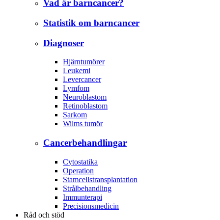
Vad är barncancer?
Statistik om barncancer
Diagnoser
Hjärntumörer
Leukemi
Levercancer
Lymfom
Neuroblastom
Retinoblastom
Sarkom
Wilms tumör
Cancerbehandlingar
Cytostatika
Operation
Stamcellstransplantation
Strålbehandling
Immunterapi
Precisionsmedicin
Råd och stöd