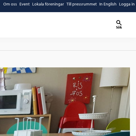
Om oss
Event
Lokala föreningar
Till pressrummet
In English
Logga in
Sök