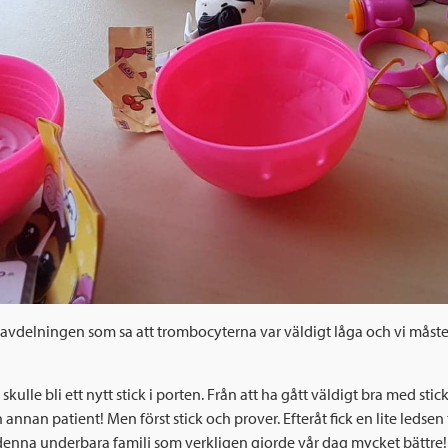
 avdelningen som sa att trombocyterna var väldigt låga och vi måste k
t skulle bli ett nytt stick i porten. Från att ha gått väldigt bra med st
 annan patient! Men först stick och prover. Efteråt fick en lite leds
ill denna underbara familj som verkligen gjorde vår dag mycket bättre