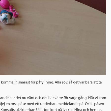
omma in snarast för påfyllning. Alla sov, så det var bara att ta
ickande har det nu vänt och det blir värre för varje gång. När vi kom
en tjej en rosa påse med ett underbart meddelande på. Och i påsen
! Konsultsjukskterskan Ullis tog kort på lycklig Nina och hennes