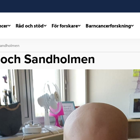
ncer
Råd och stöd
För forskare
Barncancerforskning
h Sandholmen
ng och Sandholmen