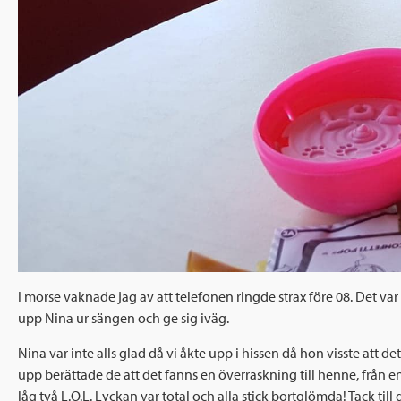
I morse vaknade jag av att telefonen ringde strax före 08. Det var
upp Nina ur sängen och ge sig iväg.
Nina var inte alls glad då vi åkte upp i hissen då hon visste att de
upp berättade de att det fanns en överraskning till henne, från en
låg två L.O.L. Lyckan var total och alla stick bortglömda! Tack t