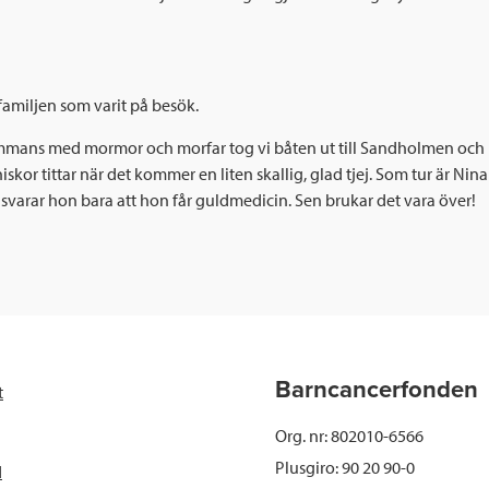
familjen som varit på besök.
mans med mormor och morfar tog vi båten ut till Sandholmen och had
skor tittar när det kommer en liten skallig, glad tjej. Som tur är Nin
svarar hon bara att hon får guldmedicin. Sen brukar det vara över!
Barncancerfonden
t
Org. nr: 802010-6566
Plusgiro: 90 20 90-0
d