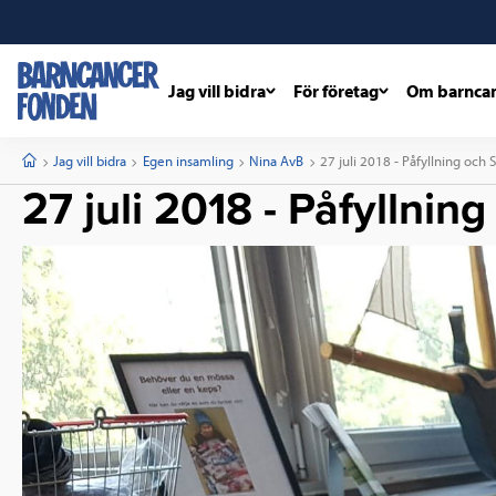
Jag vill bidra
För företag
Om barnca
barncancerfonden
startsida
Start
Jag vill bidra
Egen insamling
Nina AvB
Current:
27 juli 2018 - Påfyllning oc
27 juli 2018 - Påfyllni