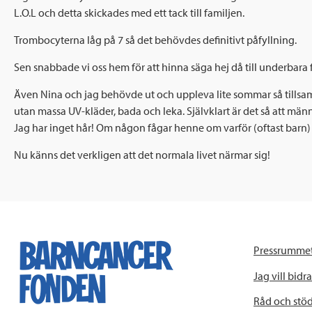
L.O.L och detta skickades med ett tack till familjen.
Trombocyterna låg på 7 så det behövdes definitivt påfyllning.
Sen snabbade vi oss hem för att hinna säga hej då till underbara 
Även Nina och jag behövde ut och uppleva lite sommar så tillsam
utan massa UV-kläder, bada och leka. Självklart är det så att männi
Jag har inget hår! Om någon fågar henne om varför (oftast barn) 
Nu känns det verkligen att det normala livet närmar sig!
Pressrumme
Jag vill bidra
Råd och stö