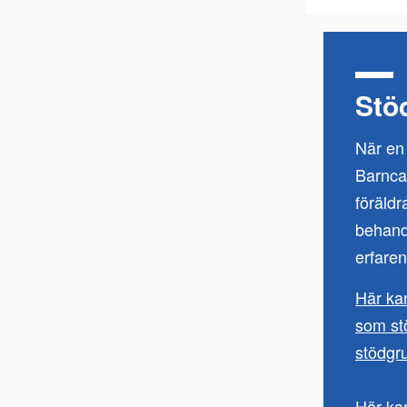
Stöd
När en
Barnca
föräldr
behandl
erfare
Här ka
som st
stödgru
Här ka