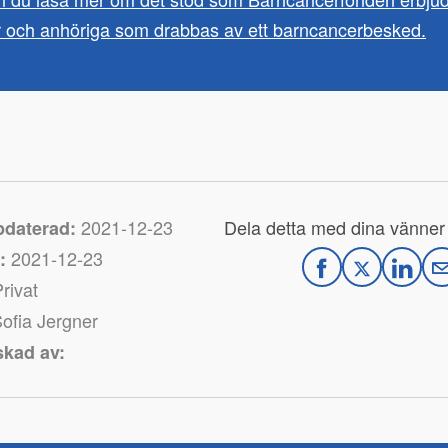
er och anhöriga som drabbas av ett barncancerbesked.
2021-12-23
Dela detta med dina vänner
pdaterad:
2021-12-23
:
F
T
L
rivat
a
w
i
ofia Jergner
c
i
n
skad av:
e
t
k
b
t
e