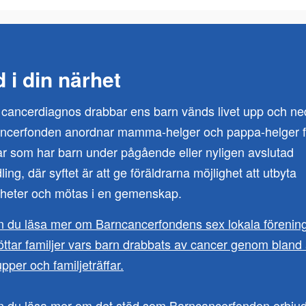
 i din närhet
 cancerdiagnos drabbar ens barn vänds livet upp och ne
ncerfonden anordnar mamma-helger och pappa-helger f
ar som har barn under pågående eller nyligen avslutad
ing, där syftet är att ge föräldrarna möjlighet att utbyta
nheter och mötas i en gemenskap.
n du läsa mer om Barncancerfondens sex lokala förenin
öttar familjer vars barn drabbats av cancer genom bland
pper och familjeträffar.
n du läsa mer om det stöd som Barncancerfonden erbjuder