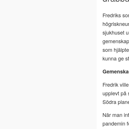
Fredriks so
högriskneur
sjukhuset u
gemenskap i
som hjälpte
kunna ge st
Gemenskap
Fredrik vil
upplevt på
Södra plan
När man in
pandemin f