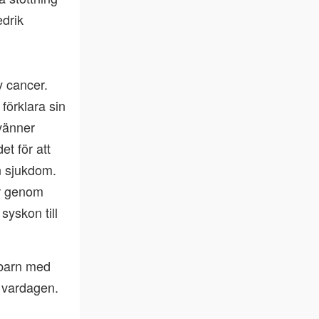
edrik
v cancer.
förklara sin
 vänner
t för att
n sjukdom.
er genom
syskon till
 barn med
n vardagen.