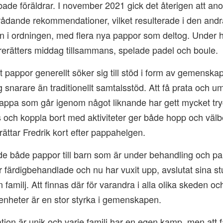
ade föräldrar. I november 2021 gick det återigen att an
 rådande rekommendationer, vilket resulterade i den andr
n i ordningen, med flera nya pappor som deltog. Under 
rerätters middag tillsammans, spelade padel och boule.
att pappor generellt söker sig till stöd i form av gemenska
 snarare än traditionellt samtalsstöd. Att få prata och 
appa som går igenom något liknande har gett mycket try
s och koppla bort med aktiviteter ger både hopp och välb
ättar Fredrik kort efter pappahelgen.
de både pappor till barn som är under behandling och pap
 färdigbehandlade och nu har vuxit upp, avslutat sina st
n familj. Att finnas där för varandra i alla olika skeden o
renheter är en stor styrka i gemenskapen.
ation är unik och varje familj har en egen kamp, men att f