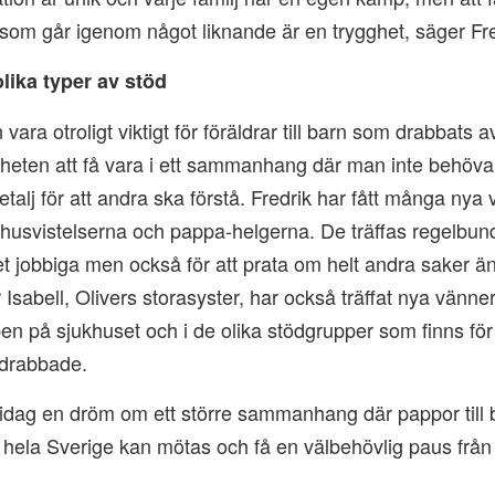
som går igenom något liknande är en trygghet, säger Fr
lika typer av stöd
vara otroligt viktigt för föräldrar till barn som drabbats a
heten att få vara i ett sammanhang där man inte behöva 
detalj för att andra ska förstå. Fredrik har fått många nya
usvistelserna och pappa-helgerna. De träffas regelbunde
t jobbiga men också för att prata om helt andra saker ä
 Isabell, Olivers storasyster, har också träffat nya vänn
 på sjukhuset och i de olika stödgrupper som finns för 
drabbade.
 idag en dröm om ett större sammanhang där pappor till
 hela Sverige kan mötas och få en välbehövlig paus frå