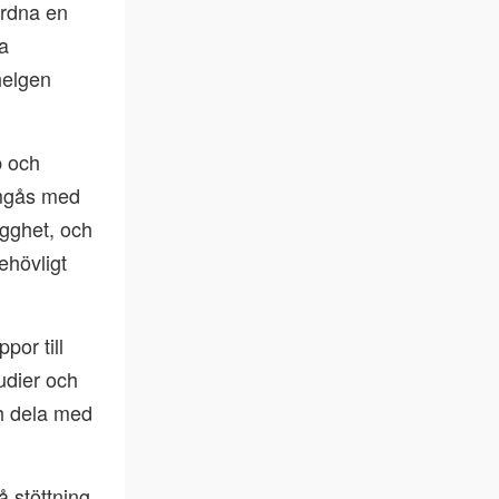
ordna en
a
helgen
p och
umgås med
gghet, och
ehövligt
por till
udier och
ch dela med
å stöttning