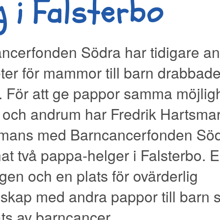
g i Falsterbo
ncerfonden Södra har tidigare a
teter för mammor till barn drabbad
. För att ge pappor samma möjlighe
 och andrum har Fredrik Hartsma
mmans med Barncancerfonden Sö
at två pappa-helger i Falsterbo. 
gen och en plats för ovärderlig
kap med andra pappor till barn
ts av barncancer.