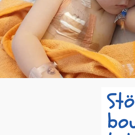
Stö
bou