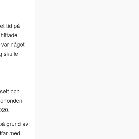
et tid på
hittade
 var något
g skulle
sett och
cerfonden
020.
på grund av
ffar med