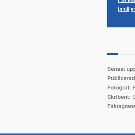
familj
Senast up
Publicerad
P
Fotograf:
S
Skribent:
Faktagran