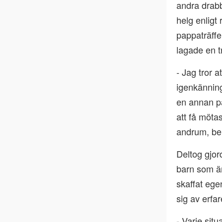
andra drabb
helg enligt
pappaträffe
lagade en t
- Jag tror 
igenkänning
en annan p
att få möta
andrum, ber
Deltog gjor
barn som är
skaffat ege
sig av erfa
- Varje situ