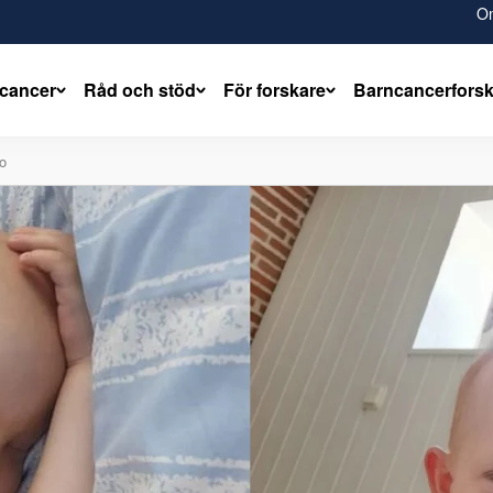
O
cancer
Råd och stöd
För forskare
Barncancerfors
o