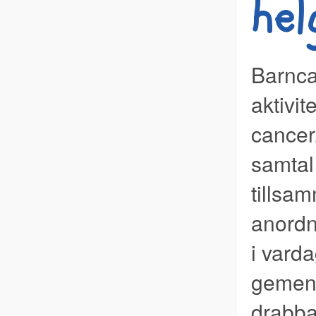
hel
Barnca
aktivi
cancer
samtal
tillsa
anordn
i varda
gemens
drabba