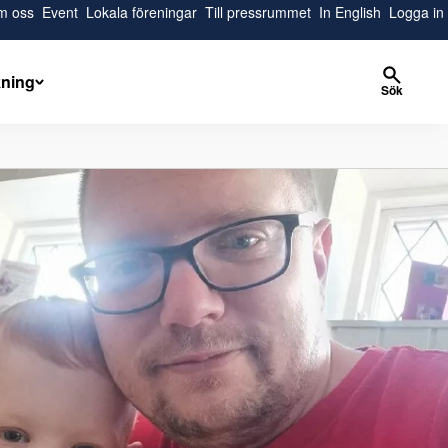
m oss
Event
Lokala föreningar
Till pressrummet
In English
Logga in
kning
Sök