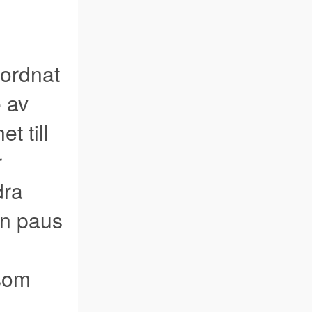
nordnat
e av
t till
r
dra
En paus
 som