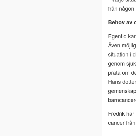
från någon 
Behov av o
Egentid kan 
Även möjlig
situation i 
genom sjukh
prata om de
Hans dotter
gemenskapen
barncancer
Fredrik har
cancer från