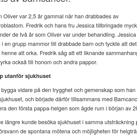
n Oliver var 2,5 år gammal när han drabbades av
oblastom. Fredrik och hans fru Jessica tillbringade myck
nder de två år som Oliver var under behandling. Jessica 
 en grupp mammor till drabbade barn och tyckte att det
 henne att orka. Fredrik såg att ett liknande sammanhan
yrka också till honom och andra pappor.
 utanför sjukhuset
le bygga vidare på den trygghet och gemenskap som han 
 sjukhuset, och började därför tillsammans med Barncan
era den första pappa-helgen som ägde rum i början av 2
te längre kunde besöka sjukhuset i samma utsträckning 
örsvann de spontana mötena och möjligheten för helgträ